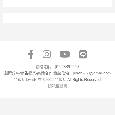
建
築/
室
內
設
計
旅
遊/
美
食
星
聯絡電話：(02)2889-1113
座/
新聞爆料/廣告提案/媒體合作/聯絡信箱：pinview50@gmail.com
命
品觀點 版權所有 ©2022 品觀點 All Rights Reserved.
理
隱私權聲明
消
費
健
康/
親