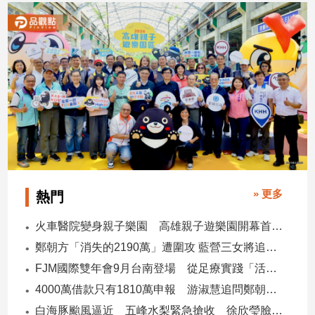
娛
樂
娛
樂
星
聞
流
行/
時
» 更多
熱門
尚
追
火車醫院變身親子樂園 高雄親子遊樂園開幕首日爆棚
星
鄭朝方「消失的2190萬」遭圍攻 藍營三女將追金流 拿出還款證明
FJM國際雙年會9月台南登場 從足療實踐「活出愛」
生
4000萬借款只有1810萬申報 游淑慧追問鄭朝方：2190萬差額去哪了
活
白海豚颱風逼近 五峰水梨緊急搶收 徐欣瑩臉書急呼「搶救五峰水梨」