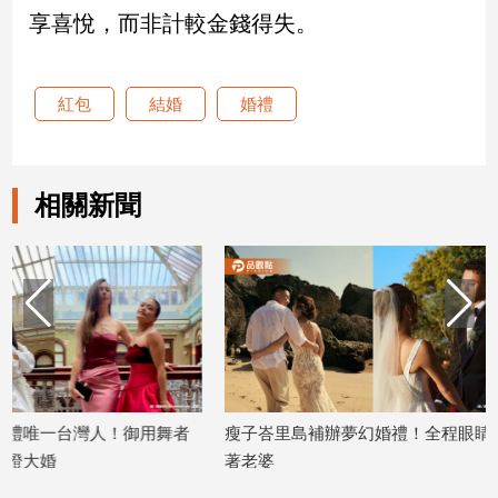
新
享喜悅，而非計較金錢得失。
冠
病
毒
紅包
結婚
婚禮
專
區
相關新聞
南
台
灣
觀
點
南
台
灣
舞者
瘦子峇里島補辦夢幻婚禮！全程眼睛黏
吳建豪閃婚日本
觀
著老婆
曝光 5月美國完
點
2026/06/30
2026/06/30