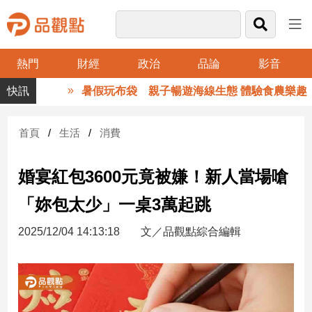
熱門
財經
政治
品論
影音
品
暑假玩布袋 親子暢遊海線生態 體驗食農樂趣
觀
點
財
首頁
生活
消費
經
婚宴紅包3600元竟被嫌！新人當場嗆
台
灣
「妳包太少」一桌3萬起跳
財
經
2025/12/04 14:13:18
文／品觀點綜合編輯
新
聞
產
經/
股