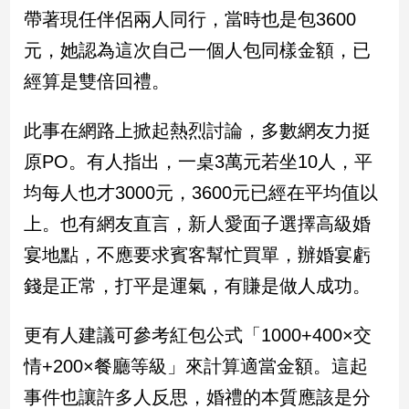
民
帶著現任伴侶兩人同行，當時也是包3600
調
元，她認為這次自己一個人包同樣金額，已
國
會
經算是雙倍回禮。
焦
點
此事在網路上掀起熱烈討論，多數網友力挺
原PO。有人指出，一桌3萬元若坐10人，平
觀
均每人也才3000元，3600元已經在平均值以
點
上。也有網友直言，新人愛面子選擇高級婚
兩
宴地點，不應要求賓客幫忙買單，辦婚宴虧
岸/
錢是正常，打平是運氣，有賺是做人成功。
國
際
更有人建議可參考紅包公式「1000+400×交
社
會/
情+200×餐廳等級」來計算適當金額。這起
地
方
事件也讓許多人反思，婚禮的本質應該是分