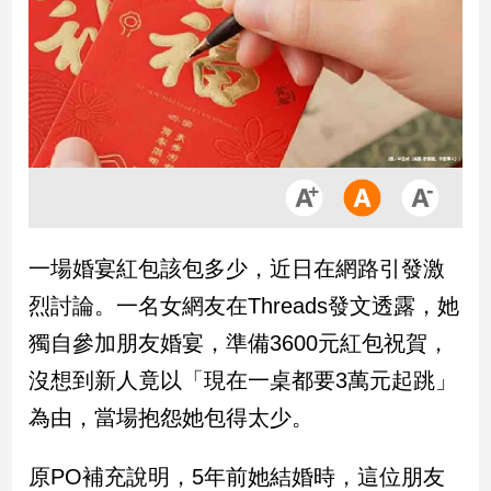
市
房
地
產
品
觀
點
政
一場婚宴紅包該包多少，近日在網路引發激
治
烈討論。一名女網友在Threads發文透露，她
政
獨自參加朋友婚宴，準備3600元紅包祝賀，
治
沒想到新人竟以「現在一桌都要3萬元起跳」
焦
點
為由，當場抱怨她包得太少。
品
觀
原PO補充說明，5年前她結婚時，這位朋友
點