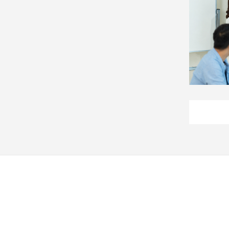
建
築/
室
內
設
計
旅
遊/
美
食
星
座/
命
理
消
費
健
康/
親