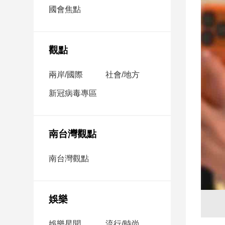
市
國會焦點
房
地
產
觀點
兩岸/國際
社會/地方
品
觀
新冠病毒專區
點
政
治
南台灣觀點
政
南台灣觀點
治
焦
點
娛樂
品
觀
點
娛樂星聞
流行/時尚