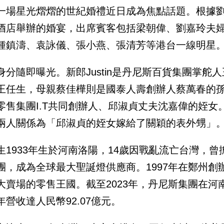
一場星光熠熠的世紀婚禮近日成為焦點話題。根據
酒店舉辦的婚宴，出席賓客包括梁朝偉、劉嘉玲夫
鍾鎮濤、袁詠儀、張小燕、張清芳等港台一線明星
身分隨即曝光。新郎Justin是丹尼斯百貨集團掌
王任生，母親蔡佳樺則是國泰人壽創辦人蔡萬春的
零售集團I.T共同創辦人、邱淑貞丈夫沈嘉偉的姪
兩人關係為「邱淑貞的姪女嫁給了關穎的表外甥」
生1933年生於河南洛陽，14歲因戰亂流亡台灣，曾擔
團，成為全球最大聖誕燈供應商。1997年在鄭州
大賣場的零售王國。截至2023年，丹尼斯集團在河南
年營收達人民幣92.07億元。