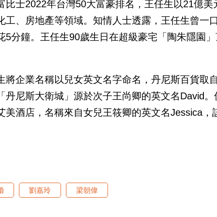
富比士2022年台灣50大富豪排名，王任生以21億
化工、房地產等領域。知情人士透露，王任生曾一口
花5分鐘。王任生90歲生日在超級豪宅「陶朱隱園
。
生將企業名稱以兒女英文名字命名，丹尼斯百貨取自長子
「丹尼斯大衛城」源於次子王尚卿的英文名David
艾美酒店，名稱來自女兒王筱卿的英文名Jessica
婚
劉嘉玲
梁朝偉