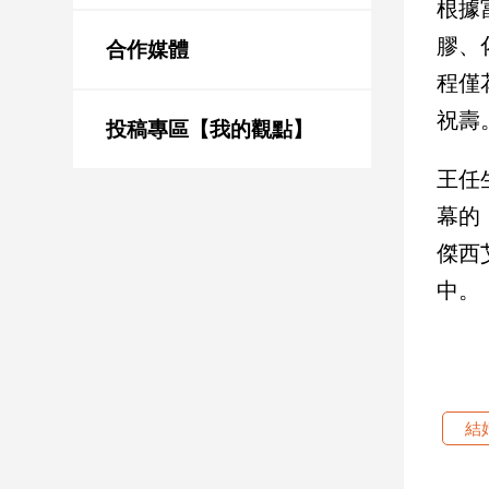
根據
新
冠
膠、
合作媒體
病
程僅
毒
專
祝壽
區
投稿專區【我的觀點】
王任
南
幕的
台
傑西
灣
中。
觀
點
南
台
灣
結
觀
點