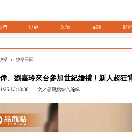
熱門
財經
政治
品論
影
娛樂
娛樂星聞
偉、劉嘉玲來台參加世紀婚禮！新人超狂
1/25 13:10:38
文／品觀點綜合編輯