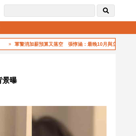
音
軍警消加薪預算又落空 張惇涵：最晚10月與立法院溝通
背景曝