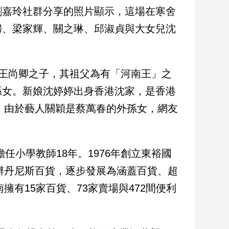
劉嘉玲社群分享的照片顯示，這場在寒舍
婦、梁家輝、關之琳、邱淑貞與大女兒沈
。
舵人王尚卿之子，其祖父為有「河南王」之
孫女。新娘沈婷婷出身香港沈家，是香港
女。由於藝人關穎是蔡萬春的外孫女，網友
。
任小學教師18年。1976年創立東裕國
創辦丹尼斯百貨，逐步發展為涵蓋百貨、超
擁有15家百貨、73家賣場與472間便利