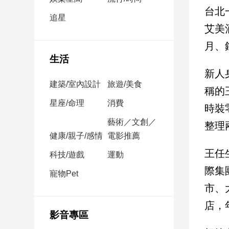
民
台北
調
追星
艾美
國
會
月、
焦
生活
點
新人
建築/室內設計
旅遊/美食
稱的
觀
星座/命理
消費
時裝
點
藝術／文創／
整理
健康/親子/感情
電影推薦
兩
岸/
王任
科技/遊戲
運動
國
際集
際
寵物Pet
市、
社
會/
店，
地
影音專區
方