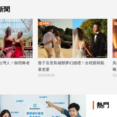
新聞
補辦夢幻婚禮！全程眼睛黏
吳建豪閃婚日本才女！名校學霸妻
曝光 5月美國完成登記
2026/06/30
熱門