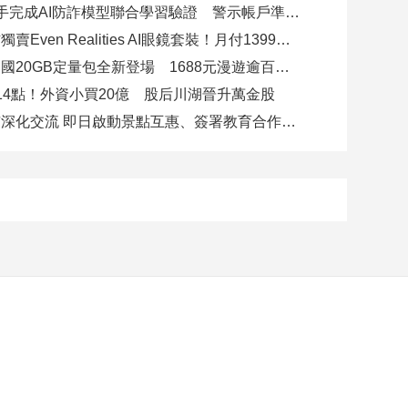
8大銀行攜手完成AI防詐模型聯合學習驗證 警示帳戶準確度提升2倍
台灣大電信獨賣Even Realities AI眼鏡套裝！月付1399元 專案價3990
遠傳跨洲多國20GB定量包全新登場 1688元漫遊逾百國家！
14點！外資小買20億 股后川湖晉升萬金股
高雄陸奧市深化交流 即日啟動景點互惠、簽署教育合作MOU