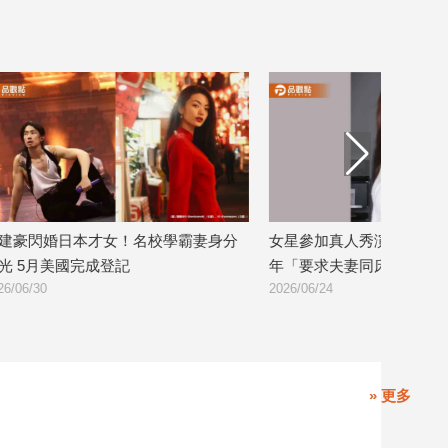
身分
女星參加真人秀演媳婦！假婆婆糾纏12
五月天阿信爆祕
年「要求夫妻同床睡」
她」 相信音樂急
2026/06/24
2026/05/19
» 更多