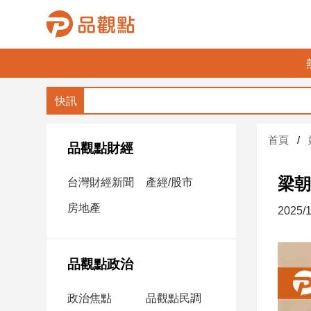
品
觀
點
財
首頁
經
品觀點財經
台
梁朝
台灣財經新聞
產經/股市
灣
財
房地產
2025/1
經
新
聞
品觀點政治
產
經/
政治焦點
品觀點民調
股