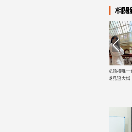
相關
娛
樂
娛
樂
星
聞
流
行/
後討360
泰勒絲世紀婚禮唯一台灣人！御用舞者
瘦子峇里島
時
莊凱倫受邀見證大婚
著老婆
尚
2026/07/06
2026/06/30
追
星
生
活