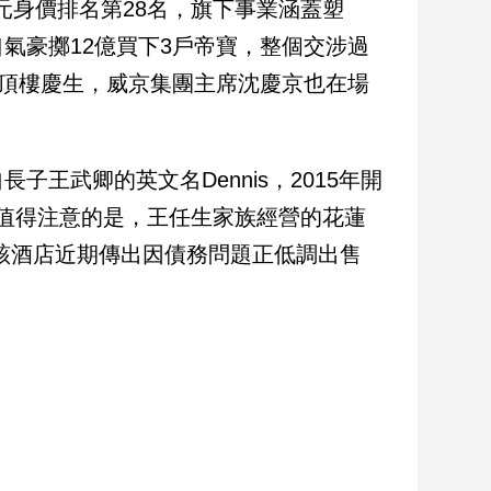
美元身價排名第28名，旗下事業涵蓋塑
氣豪擲12億買下3戶帝寶，整個交涉過
」頂樓慶生，威京集團主席沈慶京也在場
王武卿的英文名Dennis，2015年開
。值得注意的是，王任生家族經營的花蓮
，該酒店近期傳出因債務問題正低調出售