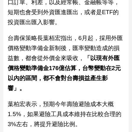
口訂單、利差，以及經常帳、金融帳等等，
新
冠
短期也會受到外資匯進匯出，或者是ETF的
病
投資匯出匯入影響。
毒
專
區
台壽保策略長葉栢宏指出，6月起，採用外匯
價格變動準備金新制後，匯率變動造成的損
南
益數，都會從外價金來吸收，
「以現有外匯
台
價格變動準備金176億估算，台幣變動在2元
灣
以內的區間，都不會對台壽損益產生影
觀
點
響」。
南
葉柏宏表示，預期今年壽險避險成本大概
台
灣
1.5%，如果避險工具成本維持在比較合理的
觀
3%左右，將提升避險比例。
點