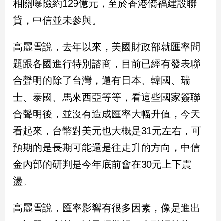
相關曝險約129億元，至於香港僑福建設聯
民
調
貸，中信並未參與。
國
會
高麗雪說，去年以來，美國財政部就匯率問
焦
題跟各國進行特別諮商，目前已經有發表聯
點
合聲明的除了台灣，還有日本、韓國、瑞
士、泰國、馬來西亞等等，看這些國家簽聯
觀
點
合聲明後，並沒有造成匯率大幅升值，今天
看起來，台幣對美元也大概是31元左右，可
兩
岸/
預期的是長期可能還是往走升的方向，中信
國
金內部的研判是今年底前會在30元上下震
際
盪。
社
會/
地
高麗雪說，匯率影響有很多因素，像是進出
方