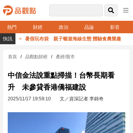
熱門
財經
政治
品論
影音
品
暑假玩布袋 親子暢遊海線生態 體驗食農樂趣
觀
點
財
首頁
品觀點財經
產經/股市
經
中信金法說重點掃描！台幣長期看
台
灣
升 未參貸香港僑福建設
財
經
2025/11/17 19:59:10
文／資深記者 李錦奇
新
聞
產
經/
股