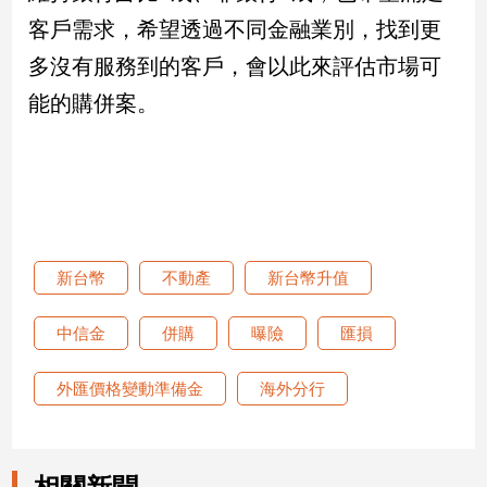
客戶需求，希望透過不同金融業別，找到更
建
築/
多沒有服務到的客戶，會以此來評估市場可
室
內
能的購併案。
設
計
旅
遊/
美
食
新台幣
不動產
新台幣升值
星
座/
命
中信金
併購
曝險
匯損
理
消
外匯價格變動準備金
海外分行
費
健
康/
親