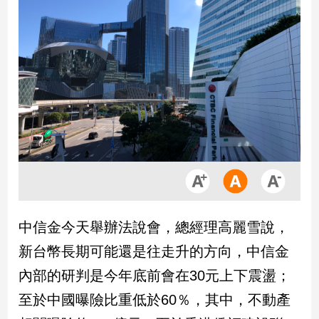
市
房
地
產
品
觀
點
政
治
政
中信金今天舉辦法說會，總經理高麗雪說，
治
焦
新台幣長期可能還是往走升的方向，中信金
點
內部的研判是今年底前會在30元上下震盪；
品
觀
至於中國曝險比重低於60％，其中，不動產
點