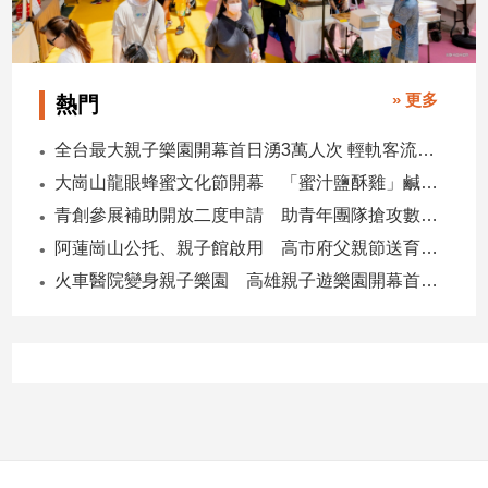
寵
物
Pet
» 更多
熱門
影
全台最大親子樂園開幕首日湧3萬人次 輕軌客流增20倍
音
大崗山龍眼蜂蜜文化節開幕 「蜜汁鹽酥雞」鹹甜跨界搶話題
專
青創參展補助開放二度申請 助青年團隊搶攻數位轉型商機
區
阿蓮崗山公托、親子館啟用 高市府父親節送育兒暖禮
火車醫院變身親子樂園 高雄親子遊樂園開幕首日爆棚
合
作
媒
體
投
稿