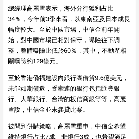
總經理高麗雪表示，海外分行獲利占比
娛
34％，今年前3季來看，以東南亞及日本成長
樂
幅度較大。至於中國市場，中信金前年開
娛
始，對中國市場已相對保守，曝險往下調
樂
整，整體曝險比低於60％，其中，不動產相
星
聞
關曝險約129億元。
流
行/
至於香港僑福建設向銀行團借貸9.6億美元，
時
尚
未能如期償還，受牽連的銀行包括匯豐銀
追
行、大華銀行、台灣的板信商銀等等，高麗
星
雪說，中信金並未參貸此案。
生
被問到併購策略，高麗雪重申，中信金希望
活
維持銀行占比7成、非銀行3成，也希望滿足