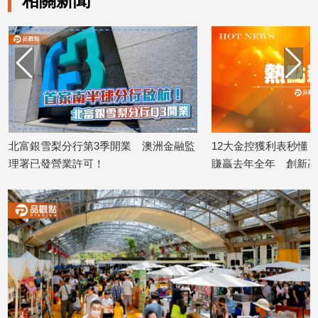
相關新聞
子/
感
情
藝
術
／
文
創
／
北富銀雪梨分行第3季開業 澳洲金融監
12大金控獲利表秒懂
電
理署已發營業許可！
賺贏去年全年 創新高
影
2026/07/15
2026/07/14
推
薦
科
技/
遊
戲
運
動