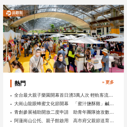
2026/06/03
2026/06/03
建
築/
室
內
設
計
旅
遊/
美
食
星
座/
» 更多
熱門
命
理
全台最大親子樂園開幕首日湧3萬人次 輕軌客流增20倍
消
大崗山龍眼蜂蜜文化節開幕 「蜜汁鹽酥雞」鹹甜跨界搶話題
費
青創參展補助開放二度申請 助青年團隊搶攻數位轉型商機
健
康/
阿蓮崗山公托、親子館啟用 高市府父親節送育兒暖禮
親