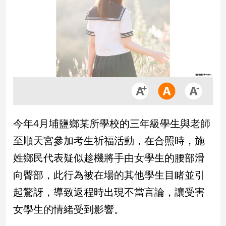
市
房
地
產
品
觀
點
政
今年4月埔鹽鄉某所學校的三年級學生與老師
治
至順天宮參加考生祈福活動，在合照時，施
政
姓鄉民代表疑似趁機將手由女學生的腰部滑
治
向臀部，此行為被在場的其他學生目睹並引
焦
點
起驚訝，導致返程時出現不當言論，讓受害
品
女學生的情緒受到影響。
觀
點