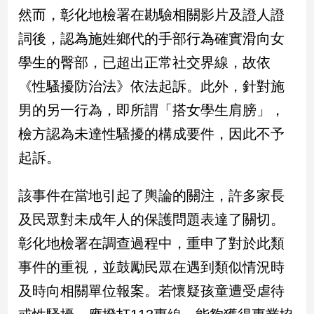
新
然而，彰化地檢署在勘驗相關影片及證人證
冠
詞後，認為施姓鄉代的手部行為確實滑向女
病
毒
學生的臀部，已超出正常社交界線，故依
專
區
《性騷擾防治法》依法起訴。此外，針對施
男的另一行為，即所謂「搭女學生肩膀」，
檢方認為未達性騷擾的構成要件，因此不予
南
台
起訴。
灣
觀
該事件在當地引起了輿論的關注，許多家長
點
及民眾對未成年人的保護問題表達了關切。
南
彰化地檢署在調查過程中，重申了對於此類
台
事件的重視，並鼓勵民眾在遇到類似情況時
灣
觀
及時向相關單位報案。若懷疑孩童遭受虐待
點