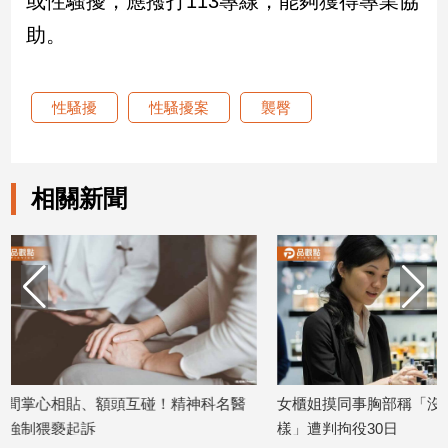
或性騷擾，應撥打113專線，能夠獲得專業協
助。
娛
樂
性騷擾
性騷擾案
襲臀
娛
樂
星
聞
相關新聞
流
行/
時
尚
追
星
神科名醫
女櫃姐摸同事胸部稱「沒吃炸雞才這
高雄藥局色
生
樣」遭判拘役30日
嗆：抱緊一
活