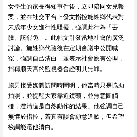
民
女學生的家長得知事件後，立即陪同女兒報
調
案，並在社交平台上發文指控施姓鄉代表對
國
會
未成年少女進行性騷擾，強調此行為「丟
焦
臉、該罷免」。此帖文引發當地社會的廣泛
點
討論。施姓鄉代隨後在定期會議中公開喊
冤，強調自己清白，並表示社會應有公理，
觀
指稱順天宮的監視器會證明其無罪。
點
兩
施男接受媒體訪問時闡明，他當時只是協助
岸/
拍照，並提醒大家靠近鏡頭，並無意圖觸
國
際
碰，澄清這是自然動作的結果。他強調自己
社
無懼於指控，若真有誤會願意道歉，但希望
會/
地
檢調能還他清白。
方