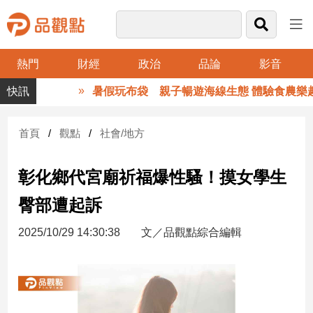
熱門
財經
政治
品論
影音
品
暑假玩布袋 親子暢遊海線生態 體驗食農樂趣
觀
點
財
首頁
觀點
社會/地方
經
彰化鄉代宮廟祈福爆性騷！摸女學生
台
灣
臀部遭起訴
財
經
2025/10/29 14:30:38
文／品觀點綜合編輯
新
聞
產
經/
股