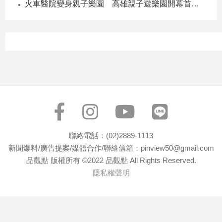
火車醫院變身親子樂園 高雄親子遊樂園開幕首日爆棚
子/
感
情
藝
術
／
文
創
／
電
影
推
聯絡電話：(02)2889-1113
薦
新聞爆料/廣告提案/媒體合作/聯絡信箱：pinview50@gmail.com
科
品觀點 版權所有 ©2022 品觀點 All Rights Reserved.
技/
隱私權聲明
遊
戲
運
動