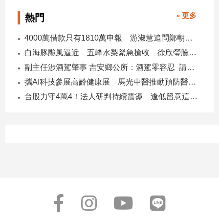
子/
» 更多
熱門
感
情
4000萬借款只有1810萬申報 游淑慧追問鄭朝方：2190萬差額去哪了
藝
白海豚颱風逼近 五峰水梨緊急搶收 徐欣瑩臉書急呼「搶救五峰水梨」
術
／
副主任涉酒駕肇事 吉安鄉公所：酒駕零容忍 請辭獲准
文
攜AI科技參展高齡健康展 馬光中醫推動預防醫學迎接長壽新經濟
創
／
台股力守4萬4！法人研判持續震盪 逢低留意這些族群
電
影
推
薦
科
技/
遊
戲
運
動