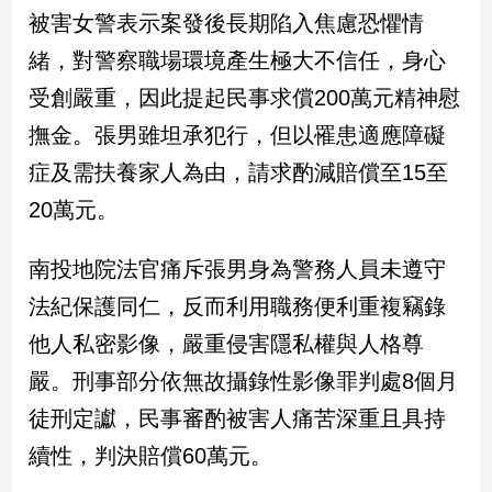
民
被害女警表示案發後長期陷入焦慮恐懼情
調
緒，對警察職場環境產生極大不信任，身心
國
會
受創嚴重，因此提起民事求償200萬元精神慰
焦
撫金。張男雖坦承犯行，但以罹患適應障礙
點
症及需扶養家人為由，請求酌減賠償至15至
20萬元。
觀
點
南投地院法官痛斥張男身為警務人員未遵守
兩
法紀保護同仁，反而利用職務便利重複竊錄
岸/
他人私密影像，嚴重侵害隱私權與人格尊
國
際
嚴。刑事部分依無故攝錄性影像罪判處8個月
社
徒刑定讞，民事審酌被害人痛苦深重且具持
會/
地
續性，判決賠償60萬元。
方