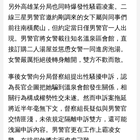
新
另外高雄某分局也同時爆發性騷霸凌案。二
冠
線三星男警官邀約剛調來的女下屬與同事們
病
毒
前往南橫爬山，但約定當日僅男警官一人出
專
區
現。男警官將女警載往知名溫泉區會館，直
接訂購二人湯屋並慫恿女警一同進房泡湯。
女警嚴厲拒絕後轉身離開，雙方不歡而散。
南
台
事後女警向分局督察組提出性騷擾申訴，認
灣
觀
為長官企圖把她騙到溫泉會館發生關係，相
點
關行為構成權勢性交未遂。然而申訴案拖延
南
將近半年毫無下文，督察組長疑似與男警官
台
交情匪淺，未依規定隔離申訴雙方，還可能
灣
觀
洩漏申訴內容。男警官更在工作上霸凌女
點