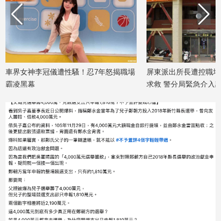
建
築/
室
內
設
計
車界女神李冠儀遭性騷！忍7年怒揭職場
屏東派出所長遭控職場
旅
霸凌黑幕
求救 警分局緊急介入
遊/
2026/07/30
2026/07/28
美
食
星
座/
命
理
消
費
健
康/
親