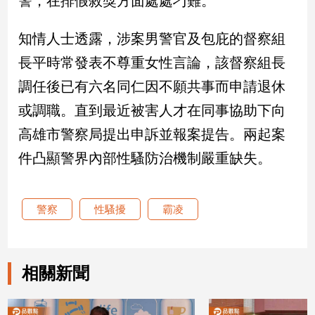
警，在排假敘獎方面處處刁難。
娛
知情人士透露，涉案男警官及包庇的督察組
樂
長平時常發表不尊重女性言論，該督察組長
調任後已有六名同仁因不願共事而申請退休
娛
樂
或調職。直到最近被害人才在同事協助下向
星
聞
高雄市警察局提出申訴並報案提告。兩起案
流
件凸顯警界內部性騷防治機制嚴重缺失。
行/
時
尚
警察
性騷擾
霸凌
追
星
相關新聞
生
活