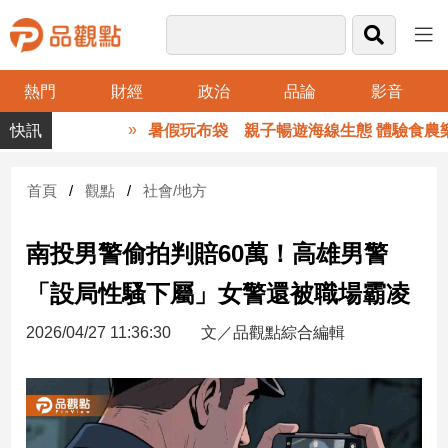
熱門
財經
政治
品論
影音
品
暑假玩布袋 親子暢遊海線生態 體驗食農樂
觀
點
財
首頁
觀點
社會/地方
經
南投男警偷拍判賠60萬！高雄男警
台
灣
「設局性騷下屬」女警還被職場霸凌
財
經
2026/04/27 11:36:30
文／品觀點綜合編輯
新
聞
產
經/
股