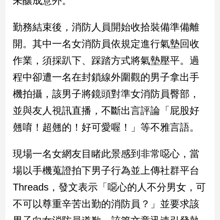
未釀成意外。
民
調
勤務結束後，消防人員開始收拾裝備準備離
國
會
開。其中一名女消防員依規定進行氣墊回收
焦
作業，須採趴下、踩踏方式將氣墊壓平。過
點
程中卻遭一名在封鎖線外圍觀的男子拿出手
機拍攝，該男子將鏡頭對準女消防員臀部，
觀
並與友人視訊直播，不斷出言評論「屁股好
點
翹唷！超翹的！好可愛喔！」等不雅言語。
兩
岸/
現場一名女網友目睹此景感到非常噁心，當
國
際
場以手機蒐證拍下男子行為並上傳社群平台
社
Threads，發文表示「噁心的人不分男女，可
會/
地
不可以尊重辛苦出勤的消防員？」並要求該
方