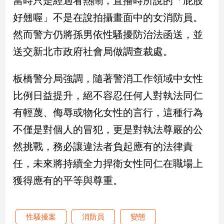
當時只是經過看熱鬧，直播時所說的「屁股
好翹喔」不是在說拍攝畫面中的女消防員。
娛
然而警方仍將孫男依性騷擾防治法函送，並
樂
送交新北市政府社會局做調查裁處。
娛
樂
板橋警分局強調，隨著警消工作領域中女性
星
聞
比例日益提升，絕不容忍任何人對執法同仁
流
有輕蔑、侮辱或物化女性的言行，這種行為
行/
不僅是對個人的冒犯，更是對執法尊嚴的公
時
尚
然挑戰，務必讓違法者負起應有的法律責
追
任，未來將持續全力捍衛女性同仁在職場上
星
獲得應有的平等與尊重。
生
活
性騷擾案
消防員
變態