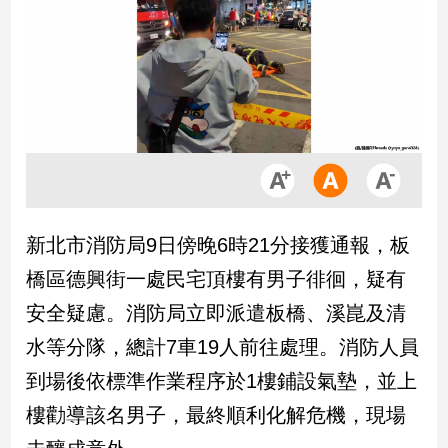
市
房
地
產
品
觀
點
政
新北市消防局9日傍晚6時21分接獲通報，板
治
橋區德興街一處民宅頂樓有男子徘徊，疑有
政
安全疑慮。消防局立即派遣板橋、溪崑及清
治
水等分隊，總計7車19人前往處理。消防人員
焦
點
到場後依標準作業程序於1樓鋪設氣墊，並上
品
樓勸導該名男子，最終順利化解危機，現場
觀
點