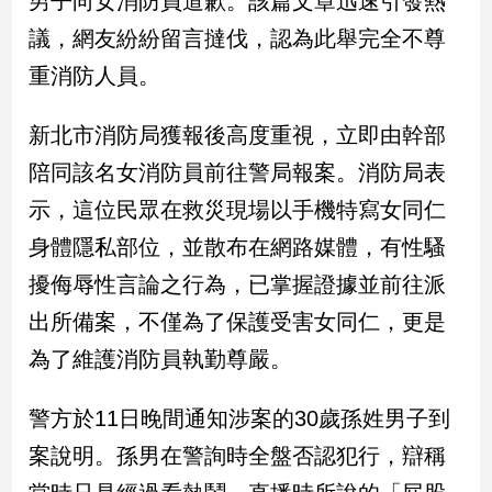
男子向女消防員道歉。該篇文章迅速引發熱
新
議，網友紛紛留言撻伐，認為此舉完全不尊
冠
病
重消防人員。
毒
專
區
新北市消防局獲報後高度重視，立即由幹部
陪同該名女消防員前往警局報案。消防局表
示，這位民眾在救災現場以手機特寫女同仁
南
台
身體隱私部位，並散布在網路媒體，有性騷
灣
擾侮辱性言論之行為，已掌握證據並前往派
觀
出所備案，不僅為了保護受害女同仁，更是
點
為了維護消防員執勤尊嚴。
南
台
警方於11日晚間通知涉案的30歲孫姓男子到
灣
觀
案說明。孫男在警詢時全盤否認犯行，辯稱
點