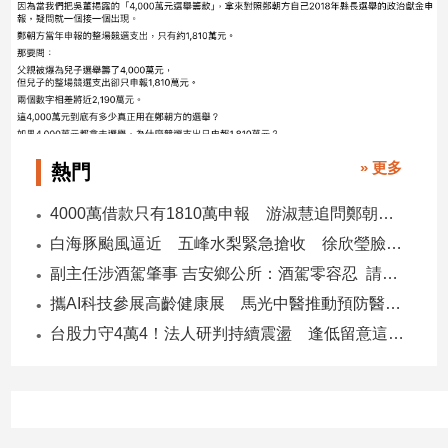
子/
感
情
藝
術
／
文
» 更多
熱門
創
／
4000萬借款只有1810萬申報 游淑慧追問鄭朝方：2190萬差額去哪了
電
影
白海豚颱風逼近 五峰水梨緊急搶收 徐欣瑩臉書急呼「搶救五峰水梨」
推
副主任涉酒駕肇事 吉安鄉公所：酒駕零容忍 請辭獲准
薦
攜AI科技參展高齡健康展 馬光中醫推動預防醫學迎接長壽新經濟
科
技/
台股力守4萬4！法人研判持續震盪 逢低留意這些族群
遊
戲
運
動