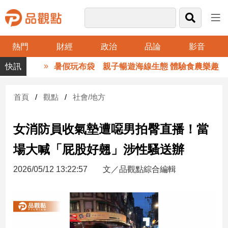
熱門
財經
政治
品論
影音
品
暑假玩布袋 親子暢遊海線生態 體驗食農樂趣
觀
點
財
首頁
觀點
社會/地方
經
女消防員收氣墊遭噁男拍臀直播！當
台
灣
場大喊「屁股好翹」涉性騷送辦
財
經
2026/05/12 13:22:57
文／品觀點綜合編輯
新
聞
產
經/
股