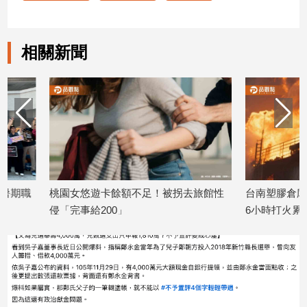
建
築/
室
相關新聞
內
設
計
旅
遊/
美
食
星
座/
桃園女悠遊卡餘額不足！被拐去旅館性
台南塑膠倉庫深夜大火
命
侵「完事給200」
6小時打火累癱
理
2026/06/11
2026/06/10
消
費
健
康/
親