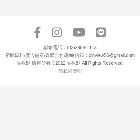
寵
物
Pet
影
音
聯絡電話：(02)2889-1113
專
新聞爆料/廣告提案/媒體合作/聯絡信箱：pinview50@gmail.com
區
品觀點 版權所有 ©2022 品觀點 All Rights Reserved.
隱私權聲明
合
作
媒
體
投
稿