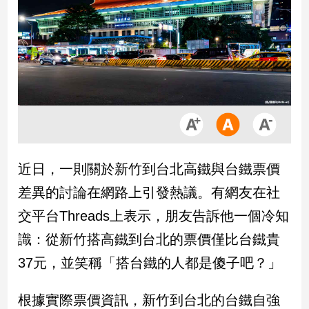
市
房
地
產
品
觀
點
政
近日，一則關於新竹到台北高鐵與台鐵票價
治
差異的討論在網路上引發熱議。有網友在社
政
交平台Threads上表示，朋友告訴他一個冷知
治
識：從新竹搭高鐵到台北的票價僅比台鐵貴
焦
點
37元，並笑稱「搭台鐵的人都是傻子吧？」
品
觀
根據實際票價資訊，新竹到台北的台鐵自強
點