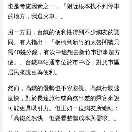
新
也是考慮因素之一，「附近根本找不到停車
冠
的地方，我選火車」。
病
毒
專
另一方面，台鐵的便利性得到不少網友的認
區
同。有人指出：「板橋到新竹的太魯閣號只
需40幾分鐘，有次中途想去新竹市辦事超方
南
便」。台鐵車站通常位於市中心，對於市區
台
居民來說更為便利。
灣
觀
點
然而，高鐵的優勢也不容忽視。高鐵行駛速
度快，對於長途旅行或商務出差的乘客來說
南
台
可能更具吸引力。但正如一位網友所總結：
灣
「高鐵雖然快，但要看整體成本與需求」。
觀
點