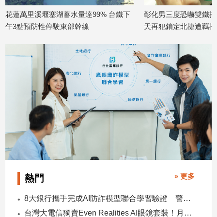
子/
湖蓄水量達99% 台鐵下
彰化男三度恐嚇雙鐵揚言放炸彈！獲釋2
感
駛東部幹線
天再犯鎖定北捷遭羈押
情
2026/07/01
藝
術
／
文
創
／
電
影
推
薦
科
技/
遊
» 更多
熱門
戲
運
8大銀行攜手完成AI防詐模型聯合學習驗證 警示帳戶準確度提升2倍
動
台灣大電信獨賣Even Realities AI眼鏡套裝！月付1399元 專案價3990