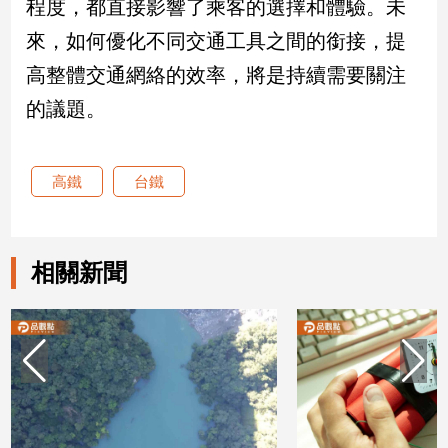
程度，都直接影響了乘客的選擇和體驗。未
建
來，如何優化不同交通工具之間的銜接，提
築/
室
高整體交通網絡的效率，將是持續需要關注
內
的議題。
設
計
旅
高鐵
台鐵
遊/
美
食
星
相關新聞
座/
命
理
消
費
健
康/
親