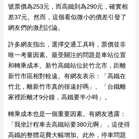
民
號票價為253元，而高鐵則為290元，確實相
調
差37元。然而，這個看似微小的價差引發了
國
會
網友們的激烈討論。
焦
點
許多網友指出，選擇交通工具時，票價並非
唯一考量因素。最受關注的問題是車站位置
觀
和轉乘成本。新竹高鐵站位於竹北市，距離
點
新竹市區相對較遠。有網友表示：「高鐵在
兩
竹北，離新竹市真的很遠好嗎」、「台鐵離
岸/
家裡距離才9分鐘，高鐵要半小時」。
國
際
轉乘成本也是一個重要因素。有網友透露：
社
會/
「我坐計程車去高鐵站要380元啊」，這使得
地
方
高鐵的整體花費大幅增加。此外，停車問題