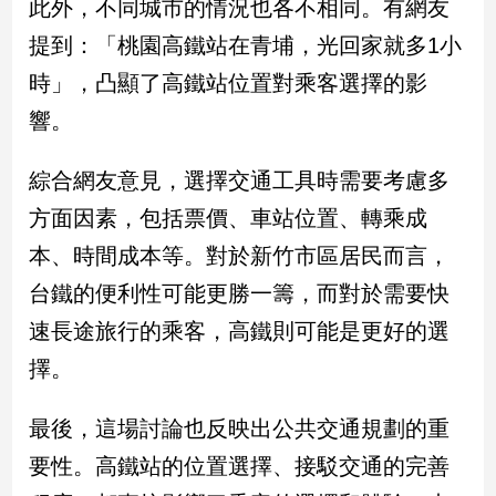
此外，不同城市的情況也各不相同。有網友
提到：「桃園高鐵站在青埔，光回家就多1小
娛
時」，凸顯了高鐵站位置對乘客選擇的影
樂
響。
娛
樂
綜合網友意見，選擇交通工具時需要考慮多
星
聞
方面因素，包括票價、車站位置、轉乘成
流
本、時間成本等。對於新竹市區居民而言，
行/
時
台鐵的便利性可能更勝一籌，而對於需要快
尚
速長途旅行的乘客，高鐵則可能是更好的選
追
星
擇。
最後，這場討論也反映出公共交通規劃的重
生
要性。高鐵站的位置選擇、接駁交通的完善
活