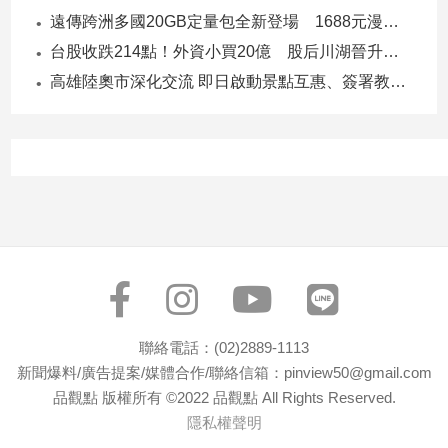
寵
遠傳跨洲多國20GB定量包全新登場 1688元漫遊逾百國家！
物
Pet
台股收跌214點！外資小買20億 股后川湖晉升萬金股
高雄陸奧市深化交流 即日啟動景點互惠、簽署教育合作MOU
影
音
專
區
合
作
媒
體
聯絡電話：(02)2889-1113
新聞爆料/廣告提案/媒體合作/聯絡信箱：pinview50@gmail.com
品觀點 版權所有 ©2022 品觀點 All Rights Reserved.
投
隱私權聲明
稿