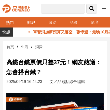
熱門
財經
政治
品論
影音
品
軍警消加薪預算又落空 張惇涵：最晚10月與
觀
點
財
首頁
生活
消費
經
高鐵台鐵票價只差37元！網友熱議：
台
灣
怎會搭台鐵？
財
經
2025/09/19 16:44:23
文／品觀點綜合編輯
新
聞
產
經/
股