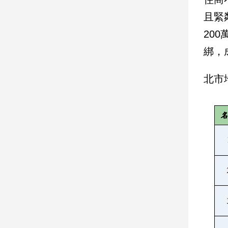
且緊
娛
20
樂
綁，
娛
樂
北市
星
聞
流
行/
時
尚
追
星
生
活