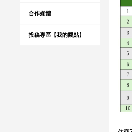
新
冠
合作媒體
病
毒
專
區
投稿專區【我的觀點】
南
台
灣
觀
點
南
台
灣
觀
點
住商