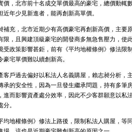
實價，北市前十名成交單價最高的豪宅，總價動輒數
但近年少見新進者，能再創新高單價。
昶補充，北市近期少有高價豪宅再創新高價，主要
有限，且興建頂級豪宅的開發商多無急售壓力，使
境受政策影響甚鉅，前有《平均地權條例》修法限
令豪宅單價難以續創新高。
產客戶過去偏好以私法人名義購屋，賴志昶分析，
傳承的安全性，因為一旦發生繼承問題，持有多筆
，進而影響資產處分效率，因此不少客群願意以私
處分。
平均地權條例》修法上路後，限制私法人購屋，等
進場，這也是近期豪宅難創新高的原因之一。