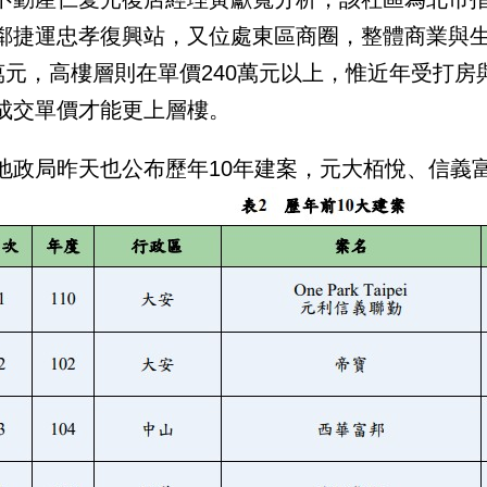
鄰捷運忠孝復興站，又位處東區商圈，整體商業與
0萬元，高樓層則在單價240萬元以上，惟近年受打
成交單價才能更上層樓。
地政局昨天也公布歷年10年建案，元大栢悅、信義