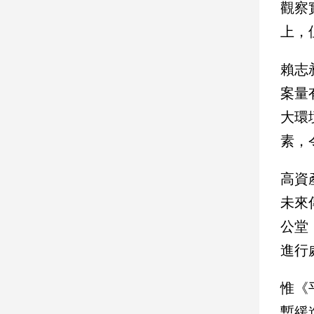
觀察
子/
感
上，
情
藝
賴志
術
案量
／
文
大環
創
／
素，
電
影
高資
推
薦
未來
科
公堂
技/
遊
進行
戲
運
惟《
動
暫緩