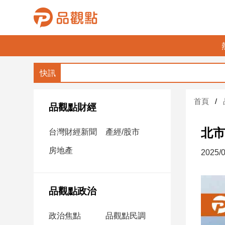
品
觀
點
財
首頁
經
品觀點財經
台
北市
台灣財經新聞
產經/股市
灣
財
房地產
2025/0
經
新
聞
品觀點政治
產
經/
政治焦點
品觀點民調
股