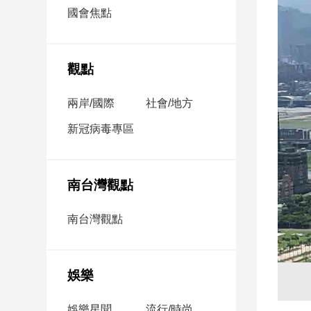
市
國會焦點
房
地
產
觀點
兩岸/國際
社會/地方
品
觀
新冠病毒專區
點
政
治
南台灣觀點
政
南台灣觀點
治
焦
點
娛樂
品
觀
點
娛樂星聞
流行/時尚