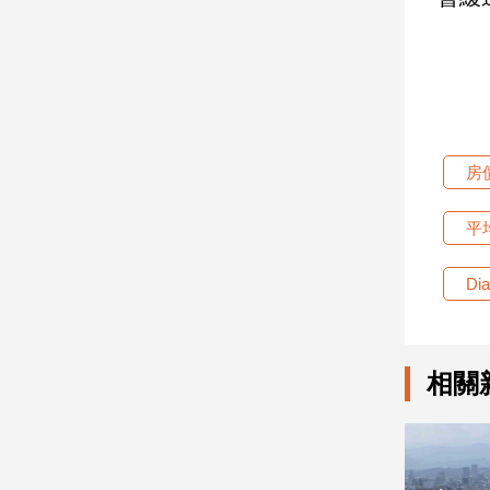
寵
物
Pet
影
音
房
專
區
平
Di
合
作
媒
體
相關
投
稿