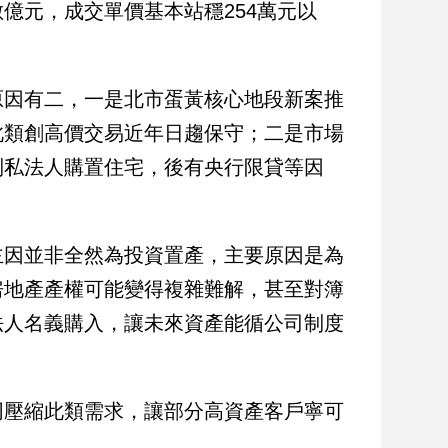
億元，成交單價基本站穩254萬元以
原因有二，一是北市蛋黃核心地段新案推
此類創高價交易近年日趨保守；二是市場
制私法人購置住宅，後有央行限貸等因
主因並非全然為投資置產，主要原因是為
房地產產權可能變得複雜難解，甚至對簿
法人名義購入，讓未來資產能循公司制度
同壓縮此類需求，讓部分高資產客戶寧可