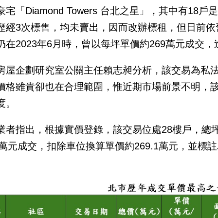
豪宅「Diamond Towers 台北之星」，其中有
歷經3次標售，均未賣出，因而改辦標租，但日前依
仍在2023年6月時，曾以每坪單價約269萬元成交
房屋企劃研究室公關主任賴志昶分析，該交易為私
價格雖貴卻也在合理範圍，惟近期市場前景不明，
度。
業者指出，根據實價登錄，該交易位處28樓戶，總坪數
88萬元成交，扣除車位換算單價約269.1萬元，並標