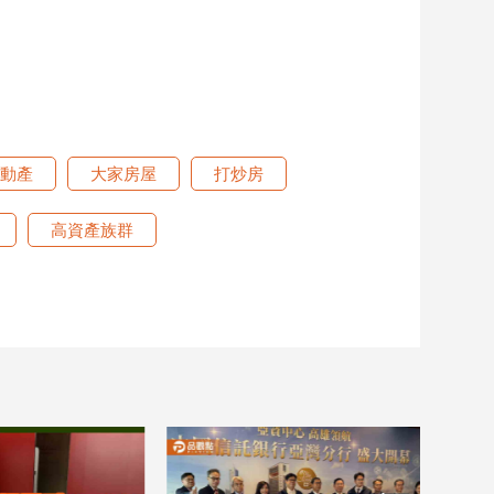
動產
大家房屋
打炒房
高資產族群