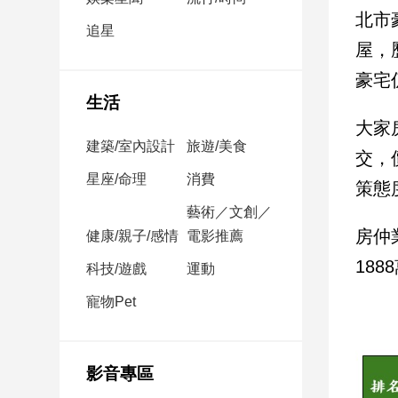
民
北市
調
追星
屋，
國
會
豪宅
焦
生活
點
大家
建築/室內設計
旅遊/美食
交，
觀
星座/命理
消費
策態
點
藝術／文創／
房仲
健康/親子/感情
電影推薦
兩
岸/
18
科技/遊戲
運動
國
際
寵物Pet
社
會/
地
影音專區
方