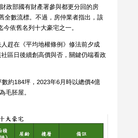
18戶是財政部國有財產署參與都更分回的房
舊全數流標。不過，房仲業者指出，該
，迄今依舊名列十大豪宅之一。
法人趕在《平均地權條例》修法前夕成
該社區日後續創高價與否，關鍵仍端看政
約184坪，2023年6月時以總價4億
註為毛胚屋。