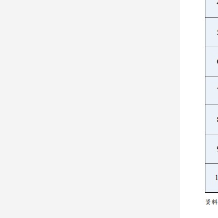
建
築/
室
內
設
計
旅
遊/
美
食
星
座/
命
理
消
費
健
康/
親