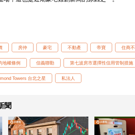
價
房仲
豪宅
不動產
帝寶
住商不
均地權條例
信義聯勤
第七波房市選擇性信用管制措施
amond Towers 台北之星
私法人
新聞