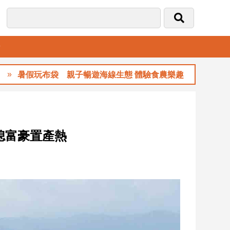
音
玩布袋 親子暢遊海線生態 體驗食農樂趣
玉
熄富豪置產熱