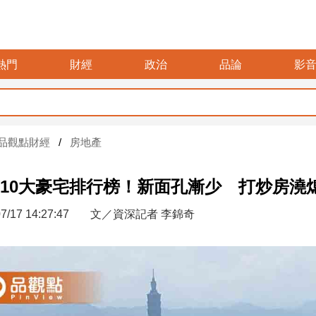
熱門
財經
政治
品論
影
暑假
品觀點財經
房地產
10大豪宅排行榜！新面孔漸少 打炒房澆
7/17 14:27:47
文／資深記者 李錦奇