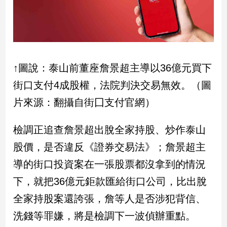
寵
物
Pet
影
↑圖說：泰山前董座詹景超主導以36億元買下
音
街口支付4成股權，法院判決交易無效。（圖
專
片來源：翻攝自街囗支付官網）
區
檢調正追查詹景超出脫全家持股、炒作泰山
合
股價，是否違反《證券交易法》；詹景超主
作
媒
導的街口投資案在一張股票都沒拿到的情況
體
下，就把36億元鉅款匯給街口公司，比出脫
全家持股案還誇張，詹等人是否涉犯背信、
投
洗錢等罪嫌，將是檢調下一波偵辦重點。
稿