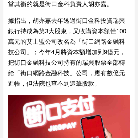
當其衝的就是街口金科負責人胡亦嘉。
子/
感
情
據指出，胡亦嘉去年透過街口金科投資瑞興
藝
銀行持成為第3大股東，又收購資本額僅100
術
／
萬元的艾士盟公司改名為「街口網路金融科
文
技公司」；今年4月將資本額增加到9億元，
創
／
把街口金融科技公司持有的瑞興股票全部轉
電
給「街口網路金融科技」公司，應有數億元
影
推
進帳，但法院也查不到這筆股款。
薦
科
技/
遊
戲
運
動