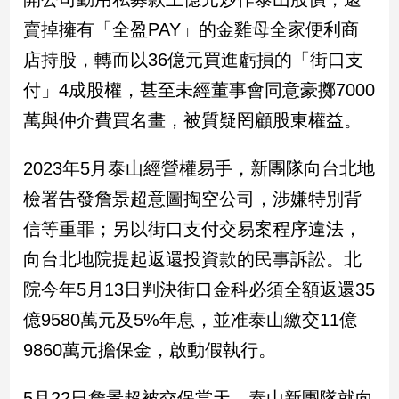
賣掉擁有「全盈PAY」的金雞母全家便利商
娛
店持股，轉而以36億元買進虧損的「街口支
樂
付」4成股權，甚至未經董事會同意豪擲7000
娛
萬與仲介費買名畫，被質疑罔顧股東權益。
樂
星
聞
2023年5月泰山經營權易手，新團隊向台北地
流
檢署告發詹景超意圖掏空公司，涉嫌特別背
行/
信等重罪；另以街口支付交易案程序違法，
時
尚
向台北地院提起返還投資款的民事訴訟。北
追
院今年5月13日判決街口金科必須全額返還35
星
億9580萬元及5%年息，並准泰山繳交11億
9860萬元擔保金，啟動假執行。
生
活
5月22日詹景超被交保當天，泰山新團隊就向