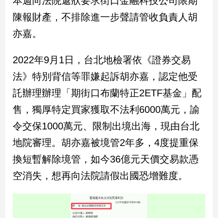
本週向法院遞狀要求街口金融科技公司限期
民
陳報財產，不排除進一步聲請管收負責人胡
調
國
亦嘉。
會
焦
2022年9月1日，台北地檢署依《證券交易
點
法》特別背信等罪嫌起訴胡亦嘉，認定他受
託辦理辦理「期街口布蘭特正2ETF基金」配
觀
售，獨厚特定買家獲取不法利6000萬元，諭
點
令交保1000萬元、限制出境出海，現由台北
兩
地院審理。胡亦嘉被境管2年多，4度提重保
岸/
國
換短暫解除境管，如今36億元天價交易款憑
際
空消失，想再向法院請假出國恐增難度。
社
會/
地
方