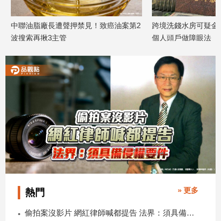
中聯油脂廠長遭聲押禁見！致癌油案第2
跨境洗錢水房可疑金流達
波搜索再揪3主管
個人頭戶做障眼法
2026/07/23
2026/07/22
» 更多
熱門
偷拍案沒影片 網紅律師喊都提告 法界：須具備侵權要件