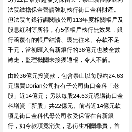
建
法院繳擔保金聲請強制執行街口金科財產。
築/
但法院向銀行調閱該公司113年度相關帳戶及
室
內
股息紅利等所得，有5個帳戶執行無效果，銀
設
計
行函覆有的帳戶結清、幾無往來、存款不足
旅
千元，當初匯入台新銀行的36億元也被全數
遊/
轉走，監理機關未接獲通報，令人不解。
美
食
由於36億元投資款，包含泰山以每股約24.63
星
座/
元購買Dorian公司持有子公司街口金科「老
命
理
股」近14億元；另以每股24.63元認購街口金
消
科增資「新股」共22億元。前者近14億元款
費
項是街口金科代母公司收受保管在台新銀
健
康/
行，如今款項竟消失，恐衍生相關罪責，首
親