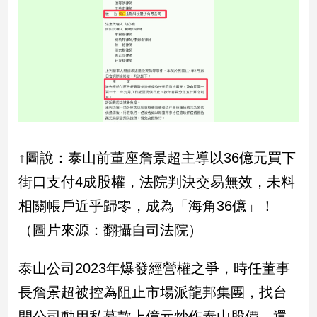
新
冠
病
毒
專
區
南
台
↑圖說：泰山前董座詹景超主導以36億元買下
灣
街口支付4成股權，法院判決交易無效，未料
觀
相關帳戶近乎歸零，成為「海角36億」！
點
（圖片來源：翻攝自司法院）
南
台
泰山公司2023年爆發經營權之爭，時任董事
灣
觀
長詹景超被控為阻止市場派龍邦集團，找台
點
開公司動用私募款上億元炒作泰山股價，還