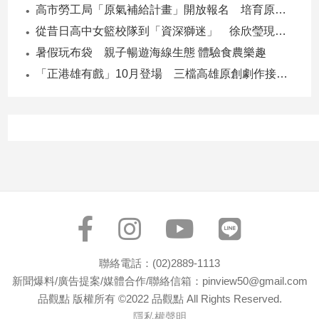
高市勞工局「原氣補給計畫」開放報名 培育原民青年就業力與部落創新
從昔日高中女籃校隊到「資深獅迷」 徐欣瑩現身攻城獅開訓為球隊加油
暑假玩布袋 親子暢遊海線生態 體驗食農樂趣
「正港雄有戲」10月登場 三檔高雄原創劇作接力演出
聯絡電話：(02)2889-1113
新聞爆料/廣告提案/媒體合作/聯絡信箱：pinview50@gmail.com
品觀點 版權所有 ©2022 品觀點 All Rights Reserved.
隱私權聲明