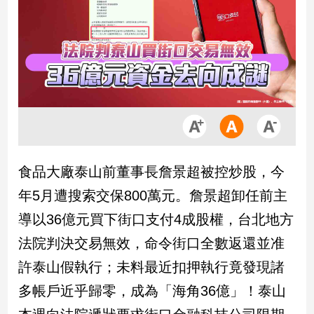
市
房
地
產
品
觀
點
政
食品大廠泰山前董事長詹景超被控炒股，今
治
年5月遭搜索交保800萬元。詹景超卸任前主
政
導以36億元買下街口支付4成股權，台北地方
治
法院判決交易無效，命令街口全數返還並准
焦
點
許泰山假執行；未料最近扣押執行竟發現諸
品
多帳戶近乎歸零，成為「海角36億」！泰山
觀
點