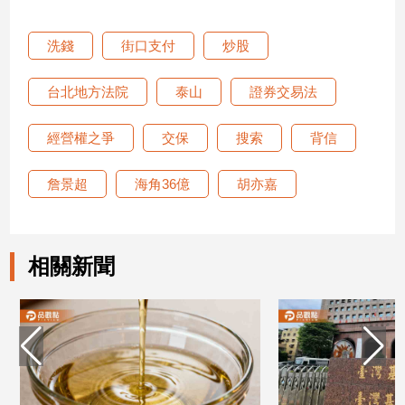
專
區
洗錢
街口支付
炒股
【我
的
台北地方法院
泰山
證券交易法
觀
點】
經營權之爭
交保
搜索
背信
詹景超
海角36億
胡亦嘉
相關新聞