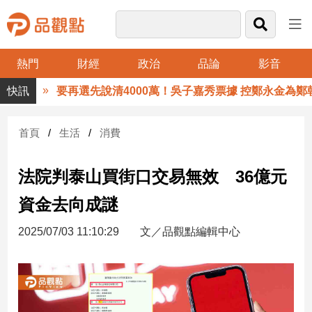
熱門
財經
政治
品論
影音
品
要再選先說清4000萬！吳子嘉秀票據 控鄭永金為鄭朝方
觀
點
財
首頁
生活
消費
經
法院判泰山買街口交易無效 36億元
台
灣
資金去向成謎
財
經
2025/07/03 11:10:29
文／品觀點編輯中心
新
聞
產
經/
股