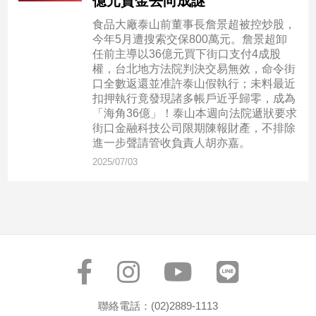
億元資金去向成謎
食品大廠泰山前董事長詹景超被控炒股，
娛
今年5月遭搜索交保800萬元。詹景超卸
樂
任前主導以36億元買下街口支付4成股
權，台北地方法院判決交易無效，命令街
口全數返還並准許泰山假執行；未料最近
娛
扣押執行竟發現諸多帳戶近乎歸零，成為
樂
「海角36億」！泰山本週向法院遞狀要求
星
街口金融科技公司限期陳報財產，不排除
聞
進一步聲請管收負責人胡亦嘉。
流
2025/07/03
行/
時
尚
追
星
生
活
聯絡電話：(02)2889-1113