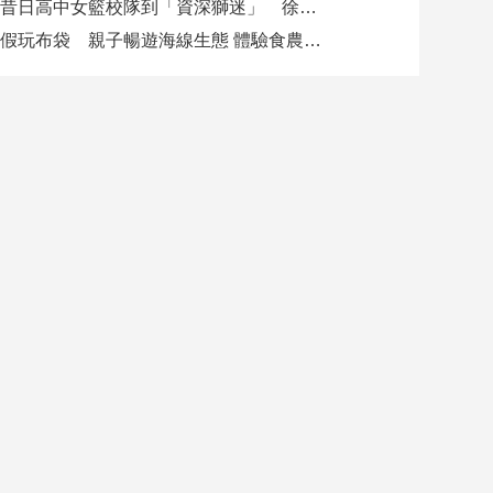
從昔日高中女籃校隊到「資深獅迷」 徐欣瑩現身攻城獅開訓為球隊加油
暑假玩布袋 親子暢遊海線生態 體驗食農樂趣