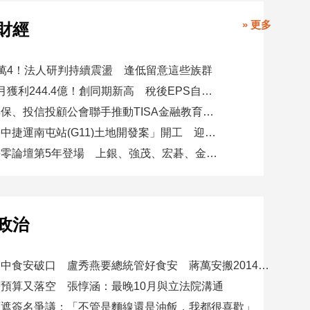
» 更多
財經
萬4！法人研判持續震盪 逢低留意這些族群
玉山金前7月獲利244.4億！創同期新高 稅後EPS自結1.51元
金研院、集保、投信投顧公會聯手推動TISA金融教育 將辦150場宣講
日勝生「臺中捷運南屯站(G11)土地開發案」開工 迎向臺中三軌時代
台新新光淨零論壇第5年登場 上銀、強茂、宏碁、金寶經驗分享！
政治
賴總統批台中食安破口 盧秀燕要總統管好食安 蔣萬安搬2014「食安即國安」打臉
預算又落空 張惇涵：最晚10月與立法院溝通
應遮簽名爭議：「不管是麵線還是油飯，我都很喜歡」