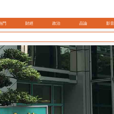
熱門
財經
政治
品論
影
暑假