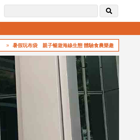
音
玩布袋 親子暢遊海線生態 體驗食農樂趣
玉