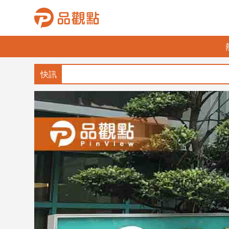
品
觀
點
財
經
台
灣
財
經
新
聞
產
經/
股