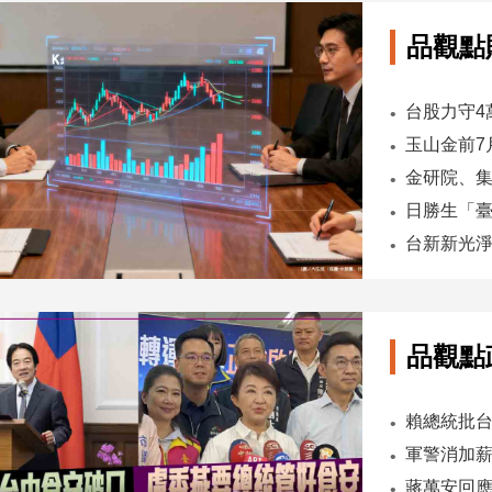
品觀點
台股力守4
品觀點
軍警消加薪
蔣萬安回