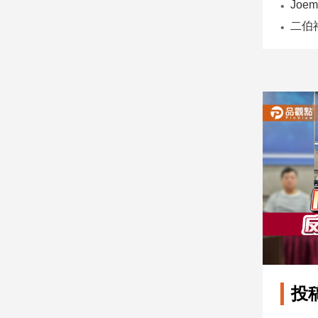
子/
感
情
藝
術
／
文
創
／
電
影
推
薦
科
技/
遊
戲
運
投
動