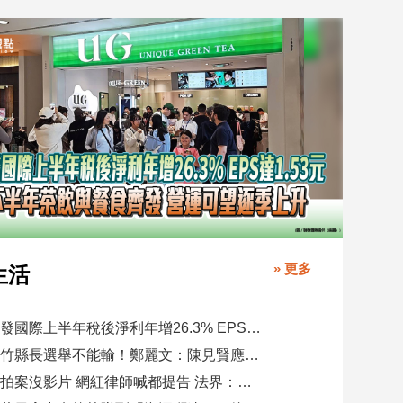
» 更多
生活
聯發國際上半年稅後淨利年增26.3% EPS達1.53元 下半年茶飲與餐食齊發 營運可望逐季上升
新竹縣長選舉不能輸！鄭麗文：陳見賢應不至於親痛仇快
偷拍案沒影片 網紅律師喊都提告 法界：須具備侵權要件