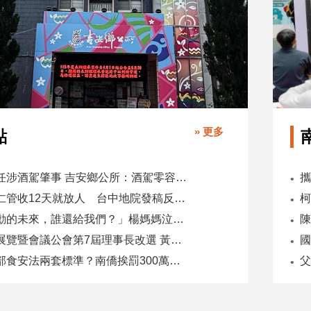
» 更多
點
副主任涉酒駕肇事 吉安鄉公所：酒駕零容忍 請辭獲准
吳乃仁管收12天就放人 台中地院發稿反駁：沒有司法雙標
「承勳的未來，誰還給我們？」楊媽媽泣控教唆少女怕毀前途
全國展覽暨會議公會第7屆理事長改選 黃潔儀接任
國
同一部食安法兩套標準？南僑挨罰300萬 台糖驗出苯駢芘卻免責