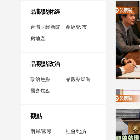
民
調
品觀點財經
國
會
台灣財經新聞
產經/股市
焦
房地產
點
觀
品觀點政治
點
政治焦點
品觀點民調
兩
國會焦點
岸/
國
際
社
觀點
會/
地
兩岸/國際
社會/地方
方