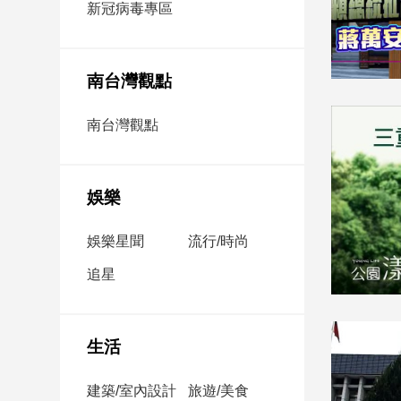
新冠病毒專區
新
冠
病
毒
南台灣觀點
專
區
南台灣觀點
南
台
娛樂
灣
觀
娛樂星聞
流行/時尚
點
追星
南
台
灣
生活
觀
點
建築/室內設計
旅遊/美食