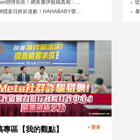
Joeman戀情告吹！網美蕭伊親揭真相：是我提分手、我封鎖他
二伯神隱多日終於道歉！HAHABABY聲明未提抄襲爭議
» 更多
稿專區【我的觀點】