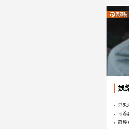
建
築/
室
內
設
計
旅
遊/
美
食
星
座/
命
娛
理
消
費
健
康/
親