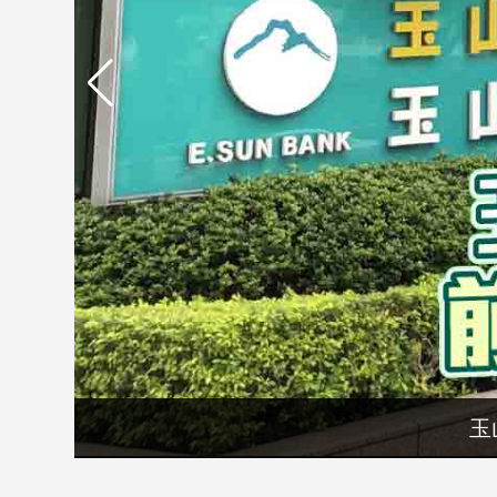
市
房
地
產
品
觀
點
政
治
政
治
焦
點
玉
品
觀
點