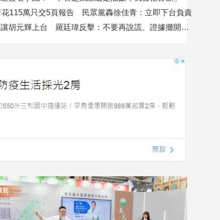
行花115萬只交5頁報告 民眾黨轟徐佳青：立即下台負責
吳沛憶控不讓胡元輝上台 羅廷瑋反擊：不要再說謊、證據攤開會很難看