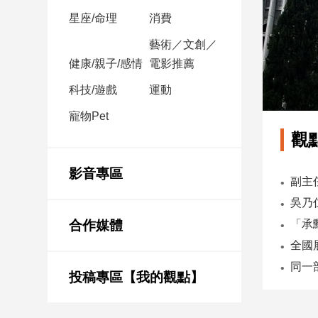
星座/命理
消費
娛
藝術／文創／
樂
健康/親子/感情
電影推薦
娛
科技/遊戲
運動
樂
星
寵物Pet
聞
觀
流
行/
影音專區
時
尚
追
合作媒體
星
投稿專區【我的觀點】
生
活