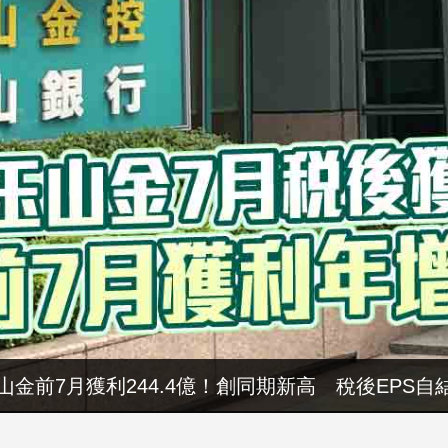
山金前7月獲利244.4億！創同期新高 稅後EPS自結
暑假玩布袋 親子暢遊海線生態 體驗食農樂趣