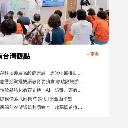
» 更多
南台灣觀點
攜AI科技參展高齡健康展 馬光中醫推動預防醫學迎接長壽新經濟
柯志恩競辦批雙語教育要務實 賴瑞隆競辦駁勿唱衰高雄
陳怡珍籲強化教育支持 AI、防毒、家教三箭齊發
際鋼價落底回穩 中鋼9月盤全面平盤
父親節前夕偕議員共讀繪本 賴瑞隆首推七大行動建雙語之都