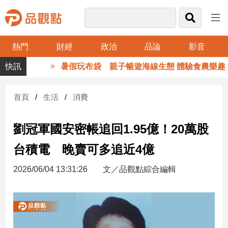
熱門
財經
政治
品論
影音
品
暑假玩布袋 親子暢遊海線生態 體驗食農樂趣
觀
點
財
首頁
生活
消費
經
劉冠軍國安密帳追回1.95億！20萬股
台
灣
台積電 晚賣可多追近4億
財
經
2026/06/04 13:31:26
文／品觀點綜合編輯
新
聞
產
經/
股