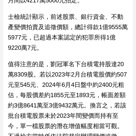
月間以4217萬5000元拍定。
娛
士檢統計顯示，前述股票、銀行資金、不動
樂
產變價拍賣及追徵價額，總計得款1億9555萬
5977元，已超過本案認定的犯罪所得1億
娛
樂
9220萬7元。
星
聞
值得注意的是，劉冠軍名下台積電持股達20
流
行/
萬8309股。若以2023年2月台積電股價約507
時
元至545元、2024年6月4日盤中約2400元粗
尚
追
估，每股價差約1855元至1893元，帳面差額
星
約3億8641萬至3億9432萬元。換言之，若該
批台積電股票未於2023年間變價而持有至
生
今，單一檔股票的潛在增值幅度相當可觀。
活