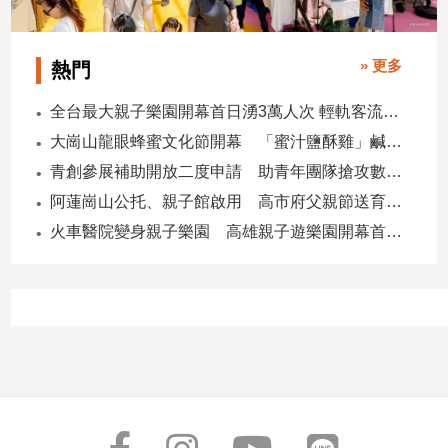
寵
物
Pet
» 更多
熱門
全台最大親子樂園開幕首日湧3萬人次 輕軌客流增20倍
影
大崗山龍眼蜂蜜文化節開幕 「蜜汁鹽酥雞」鹹甜跨界搶話題
音
青創參展補助開放二度申請 助青年團隊搶攻數位轉型商機
專
區
阿蓮崗山公托、親子館啟用 高市府父親節送育兒暖禮
火車醫院變身親子樂園 高雄親子遊樂園開幕首日爆棚
合
作
媒
體
投
稿