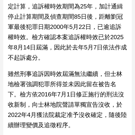
民
定計算，追訴權時效期間為25年，加計通緝
調
停止計算期間及偵查期間85日後，距離劉冠
國
會
軍最後犯罪日期2000年5月22日，已逾追訴
焦
權時效。檢方確認本案追訴權時效已於2025
點
年8月14日屆滿，因此於去年5月7日依法作成
不起訴處分。
觀
點
雖然刑事追訴因時效屆滿無法繼續，但士林
兩
地檢署強調犯罪所得並未因此留在被告名
岸/
下。檢方依2016年7月1日修正施行的刑法沒
國
際
收新制，向士林地院聲請單獨宣告沒收，於
社
2022年4月獲法院裁定准予沒收確定，隨後陸
會/
地
續辦理變價及追徵程序。
方