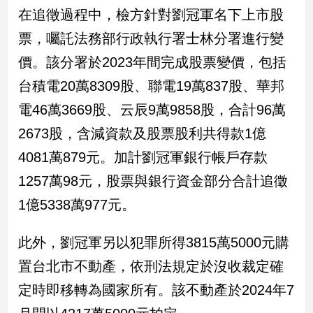
新
在追徵過程中，檢方針對劉冠軍名下上市股
冠
票，囑託法務部行政執行署士林分署進行變
病
毒
價。該分署於2023年間完成股票變價，包括
專
區
台積電20萬8309股、聯電19萬837股、華邦
電46萬3669股、云辰9萬9858股，合計96萬
2673股，含減資款及股票股利共得款1億
南
台
4081萬879元。加計劉冠軍銀行帳戶存款
灣
1257萬98元，股票與銀行資金部分合計追徵
觀
1億5338萬977元。
點
南
此外，劉冠軍另以犯罪所得3815萬5000元購
台
置台北市不動產，依刑法規定於沒收裁定確
灣
觀
定時即移轉為國家所有。該不動產於2024年7
點