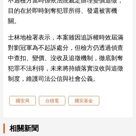
不過檢方當時係依法院裁定辦理變價追徵，
建
目的在於即時剝奪犯罪所得、發還被害機
築/
關。
室
內
設
士林地檢署表示，本案雖因追訴權時效屆滿
計
對劉冠軍為不起訴處分，但檢方仍透過偵查
旅
遊/
中查扣、變價、沒收及追徵機制，徹底剝奪
美
犯罪不法利得，未來將持續落實沒收與追徵
食
制度，維護司法公信與社會公義。
星
座/
命
理
國安局
台積電
國安基金
消
費
健
相關新聞
康/
親