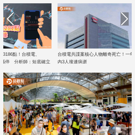
子/
感
情
藝
術
／
文
創
台積電共諜案核心人物離奇死亡！一年
台積電、台灣5
／
底確立
內3人接連病逝
底關鍵條件
電
2026/07/30
2026/07/30
影
推
薦
科
技/
遊
戲
運
動