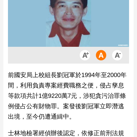
市
房
地
產
品
觀
點
政
前國安局上校組長劉冠軍於1994年至2000年
治
間，利用負責專案經費職務之便，侵占孳息
政
等款項共計1億9220萬7元，涉犯貪污治罪條
治
例侵占公有財物罪。案發後劉冠軍立即潛逃
焦
點
出境，至今仍遭通緝中。
品
觀
士林地檢署經偵辦後認定，依修正前刑法規
點