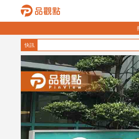
品
觀
點
財
經
台
灣
財
經
新
聞
產
經/
股