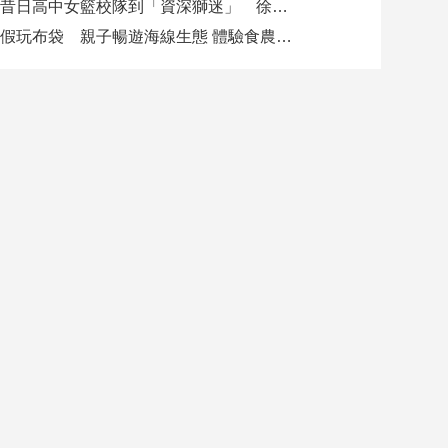
從昔日高中女籃校隊到「資深獅迷」 徐欣瑩現身攻城獅開訓為球隊加油
暑假玩布袋 親子暢遊海線生態 體驗食農樂趣