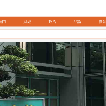
熱門
財經
政治
品論
影
暑假