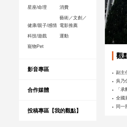
星座/命理
消費
娛
藝術／文創／
樂
健康/親子/感情
電影推薦
娛
科技/遊戲
運動
樂
星
寵物Pet
聞
觀
流
行/
影音專區
時
尚
追
合作媒體
星
投稿專區【我的觀點】
生
活