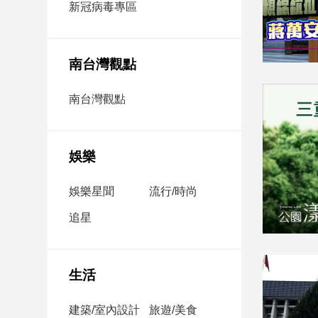
新冠病毒專區
新
冠
病
毒
南台灣觀點
專
區
南台灣觀點
南
台
娛樂
灣
觀
娛樂星聞
流行/時尚
點
追星
南
台
灣
生活
觀
點
建築/室內設計
旅遊/美食