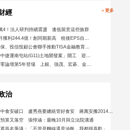
» 更多
財經
萬4！法人研判持續震盪 逢低留意這些族群
玉山金前7月獲利244.4億！創同期新高 稅後EPS自結1.51元
金研院、集保、投信投顧公會聯手推動TISA金融教育 將辦150場宣講
日勝生「臺中捷運南屯站(G11)土地開發案」開工 迎向臺中三軌時代
台新新光淨零論壇第5年登場 上銀、強茂、宏碁、金寶經驗分享！
政治
賴總統批台中食安破口 盧秀燕要總統管好食安 蔣萬安搬2014「食安即國安」打臉
預算又落空 張惇涵：最晚10月與立法院溝通
應遮簽名爭議：「不管是麵線還是油飯，我都很喜歡」