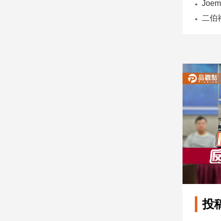
子/
感
情
藝
術
／
文
創
／
電
影
推
薦
科
技/
遊
戲
運
投
動