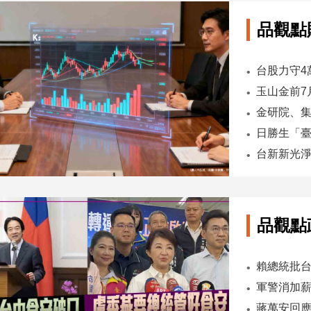
品觀點
台股力守4
品觀點
軍警消加薪
蔣萬安回