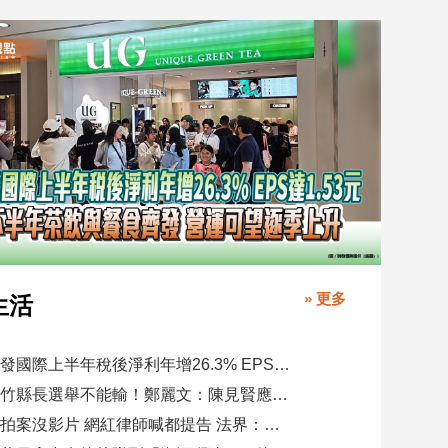
» 更多
生活
聯發國際上半年稅後淨利年增26.3% EPS達1.53元 下半年茶飲與餐食齊發 營運可望逐季上升
新竹縣長選舉不能輸！鄭麗文：陳見賢應不至於親痛仇快
偷拍案沒影片 網紅律師喊都提告 法界：須具備侵權要件