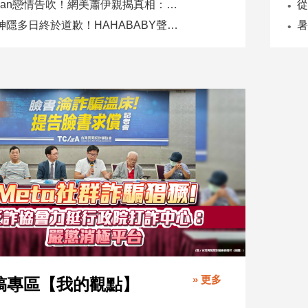
Joeman戀情告吹！網美蕭伊親揭真相：是我提分手、我封鎖他
二伯神隱多日終於道歉！HAHABABY聲明未提抄襲爭議
» 更多
稿專區【我的觀點】