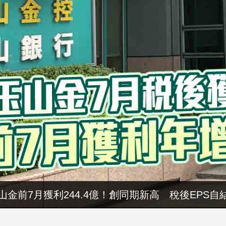
山金前7月獲利244.4億！創同期新高 稅後EPS自結
暑假玩布袋 親子暢遊海線生態 體驗食農樂趣