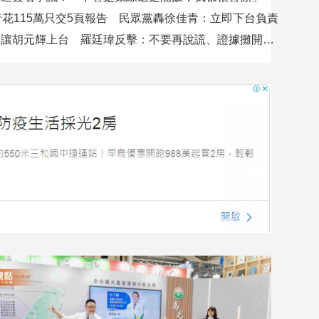
行花115萬只交5頁報告 民眾黨轟徐佳青：立即下台負責
吳沛憶控不讓胡元輝上台 羅廷瑋反擊：不要再說謊、證據攤開會很難看