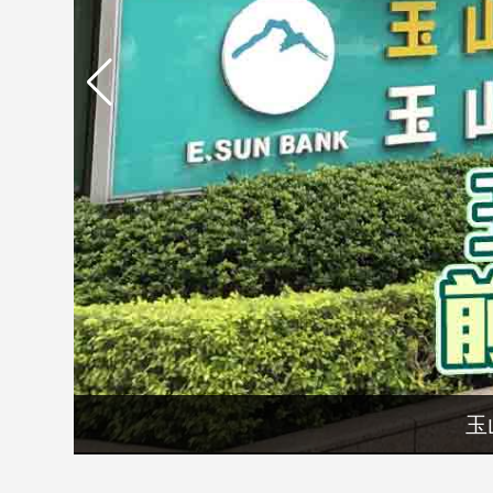
市
房
地
產
品
觀
點
政
治
政
治
焦
點
玉
品
觀
點