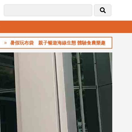
音
玩布袋 親子暢遊海線生態 體驗食農樂趣
玉山