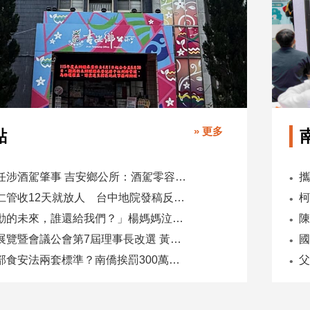
» 更多
點
副主任涉酒駕肇事 吉安鄉公所：酒駕零容忍 請辭獲准
吳乃仁管收12天就放人 台中地院發稿反駁：沒有司法雙標
「承勳的未來，誰還給我們？」楊媽媽泣控教唆少女怕毀前途
全國展覽暨會議公會第7屆理事長改選 黃潔儀接任
國
同一部食安法兩套標準？南僑挨罰300萬 台糖驗出苯駢芘卻免責