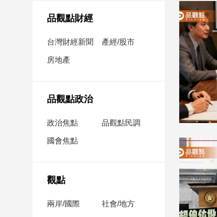
民
調
品觀點財經
國
會
台灣財經新聞
產經/股市
焦
房地產
點
觀
品觀點政治
點
政治焦點
品觀點民調
兩
國會焦點
岸/
國
際
社
觀點
會/
地
兩岸/國際
社會/地方
方