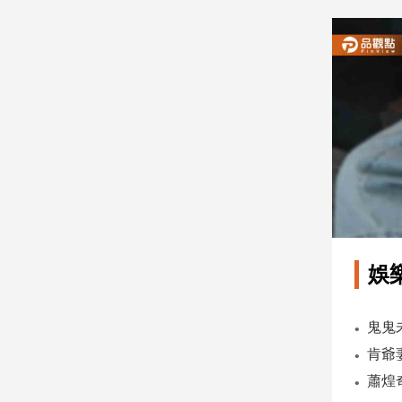
建
築/
室
內
設
計
旅
遊/
美
食
星
座/
命
娛
理
消
費
健
康/
親