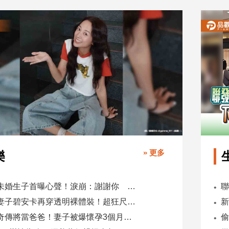
» 更多
樂
鬼鬼未婚生子首曝心聲！淚崩：謝謝你 選擇我當你父母
肯爺妻子碧安卡再穿透明裸體裝！超狂尺度引爆全網熱議
蕭煌奇傳將當爸爸！妻子被爆懷孕3個月 經紀公司回應了