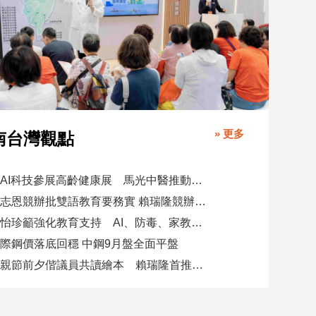
» 更多
南台灣觀點
攜AI科技參展高齡健康展 馬光中醫推動預防醫學迎接長壽新經濟
柯志恩競辦批雙語教育要務實 賴瑞隆競辦駁勿唱衰高雄
陳怡珍籲強化教育支持 AI、防毒、家教三箭齊發
際鋼價落底回穩 中鋼9月盤全面平盤
父親節前夕偕議員共讀繪本 賴瑞隆首推七大行動建雙語之都