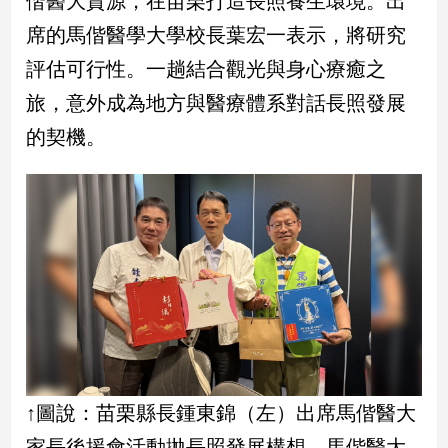
偕醫大資源，在苗栗打造長照養生環境。出
民
席的馬偕醫學大學校長葉宏一表示，將研究
調
國
評估可行性。一趟結合觀光與身心療癒之
會
旅，意外成為地方與醫療體系對話長照發展
焦
點
的契機。
觀
點
兩
岸/
國
際
社
會/
地
↑圖說：苗栗縣長鍾東錦（左）出席馬偕醫大
方
家長後援會活動拋長照發展構想，馬偕醫大