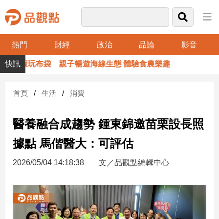
熱門
財經
政治
品論
影音
品
假玩布袋 親子暢遊海線生態 體驗食農樂趣
觀
點
財
首頁
生活
消費
經
醫養融合成趨勢 鍾東錦邀苗栗設長照
台
灣
據點 馬偕醫大：可評估
財
經
2026/05/04 14:18:38
文／品觀點編輯中心
新
聞
產
經/
股