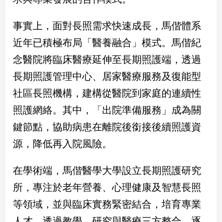
子/
感
事實上，面對長照需求快速成長，馬偕體系
情
近年已積極布局「醫養融合」模式。馬偕紀
藝
術
念醫院將臨床醫療延伸至長期照護端，透過
／
長期照護管理中心、居家醫療服務及復能型
文
創
社區長照機構，建構從醫院到家庭的連續性
／
電
照護網絡。其中，「出院準備服務」成為關
影
鍵節點，協助病患在離院後銜接後續照護資
推
薦
源，降低再入院風險。
科
技/
在學術端，馬偕醫學大學設立長期照護研究
遊
戲
所，專注於老年營養、心理健康及智慧長照
運
等領域，並與臨床實務緊密結合，培育專業
動
人才。透過教學、研究與醫療三方整合，逐