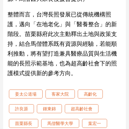
專
區
整體而言，台灣長照發展已從傳統機構照
【我
護，邁向「在地老化」與「醫養整合」的新
的
階段。苗栗縣府此次主動釋出土地與政策支
觀
點】
持，結合馬偕體系既有資源與經驗，若能順
利推動，將有望打造兼具醫療品質與生活機
能的長照示範基地，也為超高齡社會下的照
護模式提供新的參考方向。
姜太公道場
客家大院
高齡化
許良源
鍾東錦
超高齡社會
苗栗縣長
馬偕醫學大學
葉宏一