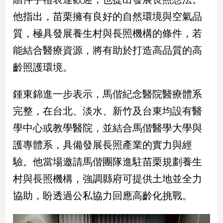
他指出，苗栗擁有良好的自然環境與空氣品
娛
質，極具發展養生村與長照機構的條件，若
樂
能結合醫療資源，將有助於打造高品質的高
娛
齡照護環境。
樂
星
聞
鍾東錦進一步表示，馬偕紀念醫院醫療體系
流
完整，在台北、淡水、新竹及台東均設有醫
行/
學中心或教學醫院，並結合馬偕醫學大學與
時
尚
護專體系，具備發展長照產業的實力與經
追
驗。他當場邀請馬偕團隊進駐苗栗規劃養生
星
村與長照機構，強調縣府可提供土地並全力
協助，盼透過公私協力回應高齡化挑戰。
生
活