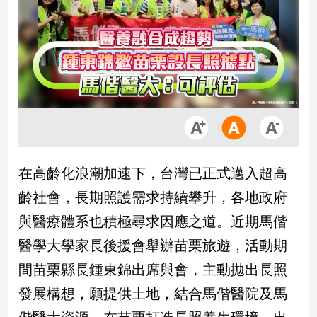
市
房
地
產
品
觀
點
政
在高齡化浪潮加速下，台灣已正式邁入超高
治
齡社會，長期照護需求持續攀升，各地政府
政
與醫療體系也積極尋求因應之道。近期馬偕
治
醫學大學家長後援會舉辦苗栗旅遊，活動期
焦
點
間苗栗縣長鍾東錦出席與會，主動拋出長照
品
發展構想，願提供土地，結合馬偕醫院及馬
觀
點