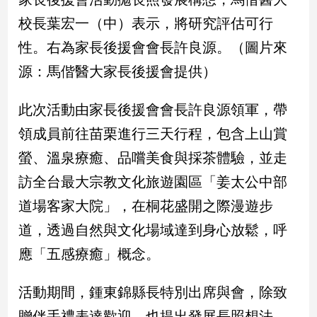
新
校長葉宏一（中）表示，將研究評估可行
冠
病
性。右為家長後援會會長許良源。（圖片來
毒
專
源：馬偕醫大家長後援會提供）
區
此次活動由家長後援會會長許良源領軍，帶
領成員前往苗栗進行三天行程，包含上山賞
南
台
螢、溫泉療癒、品嚐美食與採茶體驗，並走
灣
訪全台最大宗教文化旅遊園區「姜太公中部
觀
道場客家大院」，在桐花盛開之際漫遊步
點
道，透過自然與文化場域達到身心放鬆，呼
南
應「五感療癒」概念。
台
灣
觀
活動期間，鍾東錦縣長特別出席與會，除致
點
贈伴手禮表達歡迎，也提出發展長照想法。