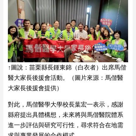
建
築/
室
內
設
計
旅
遊/
美
↑圖說：苗栗縣長鍾東錦（白衣者）出席馬偕
食
醫大家長後援會活動。（圖片來源：馬偕醫
星
座/
大家長後援會提供）
命
理
對此，馬偕醫學大學校長葉宏一表示，感謝
消
費
縣府提出具體構想，未來將與馬偕醫院體系
健
進一步評估與研究可行性，尋求符合在地需
康/
求與專業發展的合作模式。
親