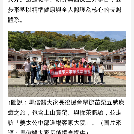
寵
步形塑以精準健康與全人照護為核心的長照
物
Pet
體系。
影
音
專
區
合
作
媒
↑圖說：馬偕醫大家長後援會舉辦苗栗五感療
體
癒之旅，包含上山賞螢、與採茶體驗，並走
訪「姜太公中部道場客家大院」。（圖片來
投
稿
源：馬偕醫大家長後援會提供）