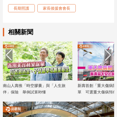
長期照護
家長後援會會長
相關新聞
南山人壽推「時空膠囊」與「人生旅
新壽首創「重大傷病險
伴」保險 舉例試算秒懂
單 可選重大傷病預作
2026/07/10
2026/07/10