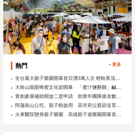
» 更多
熱門
全台最大親子樂園開幕首日湧3萬人次 輕軌客流增20倍
大崗山龍眼蜂蜜文化節開幕 「蜜汁鹽酥雞」鹹甜跨界搶話題
青創參展補助開放二度申請 助青年團隊搶攻數位轉型商機
阿蓮崗山公托、親子館啟用 高市府父親節送育兒暖禮
火車醫院變身親子樂園 高雄親子遊樂園開幕首日爆棚