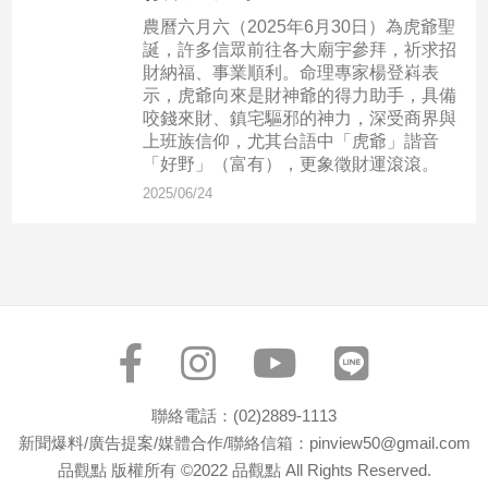
農曆六月六（2025年6月30日）為虎爺聖
誕，許多信眾前往各大廟宇參拜，祈求招
娛
財納福、事業順利。命理專家楊登嵙表
樂
示，虎爺向來是財神爺的得力助手，具備
咬錢來財、鎮宅驅邪的神力，深受商界與
娛
上班族信仰，尤其台語中「虎爺」諧音
樂
「好野」（富有），更象徵財運滾滾。
星
2025/06/24
聞
流
行/
時
尚
追
星
聯絡電話：(02)2889-1113
生
新聞爆料/廣告提案/媒體合作/聯絡信箱：pinview50@gmail.com
活
品觀點 版權所有 ©2022 品觀點 All Rights Reserved.