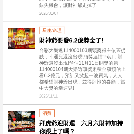
新
錯失機會，讓財神爺走掉了！
冠
2026/01/07
病
毒
專
星座/命理
區
財神爺要發6.2億獎金了!
台彩大樂透114000103期頭獎得主依舊從
缺，幸運兒還沒出現!頭獎連摃15期，財
南
神爺還沒出現!預估11月11日開獎的第
台
114000104期大樂透頭獎累積金額預估上
灣
看6.2億元，預計又掀起一波買氣，人人
觀
都希望財神爺出現，並得到祂的眷顧，當
點
中大獎的幸運兒!
2025/11/11
南
台
消費
灣
觀
拜虎爺迎財運 六月六財神加持
點
你跟上了嗎？