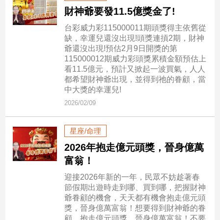
民
財神爺要發11.5億獎金了!
調
台彩威力彩115000011期頭獎得主依舊從
國
缺，幸運兒還沒出現!頭獎連摃2期，財神
會
爺還沒出現!預估2月9日開獎的第
焦
115000012期威力彩頭獎累積金額預估上
點
看11.5億元，預計又掀起一波買氣，人人
都希望財神爺出現，並得到祂的眷顧，當
中大獎的幸運兒!
觀
2026/02/09
點
星座/命理
兩
岸/
2026年抱走億元頭獎，晉身億萬
國
富翁！
際
迎接2026年新的一年，民眾不妨趁著春
社
節假期出遊時走到哪、買到哪，把握財神
會/
爺眷顧的機會，天天都有機會抱走億元頭
地
獎，晉身億萬富翁！想要得到財神爺的眷
方
顧，抱走億元頭獎，晉身億萬富翁！不要