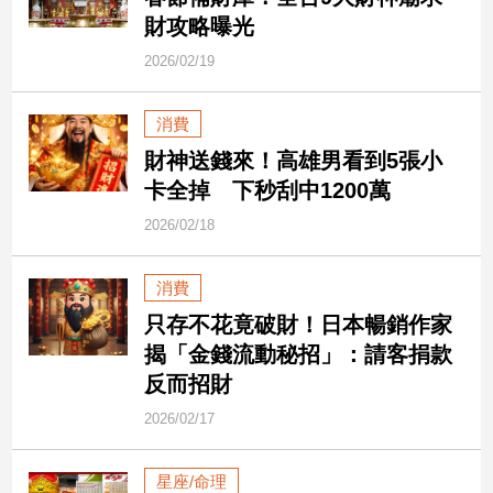
市
財攻略曝光
房
2026/02/19
地
產
消費
財神送錢來！高雄男看到5張小
品
卡全掉 下秒刮中1200萬
觀
點
2026/02/18
政
治
消費
只存不花竟破財！日本暢銷作家
政
揭「金錢流動秘招」：請客捐款
治
焦
反而招財
點
2026/02/17
品
觀
星座/命理
點