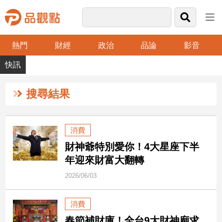
熱門
財經
政治
品論
影音
品
觀
點
財
搜尋結果
經
台
消費
灣
財神爺特別愛你！4大星座下半
財
經
年迎來財富大翻轉
新
2026/06/03
聞
產
消費
經/
股
春節補財庫！全台9大財神廟求