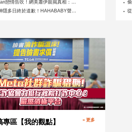
Joeman戀情告吹！網美蕭伊親揭真相：是我提分手、我封鎖他
二伯神隱多日終於道歉！HAHABABY聲明未提抄襲爭議
» 更多
稿專區【我的觀點】