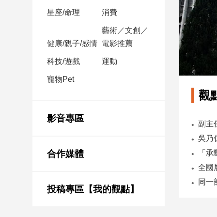
星座/命理
消費
娛
藝術／文創／
樂
健康/親子/感情
電影推薦
娛
科技/遊戲
運動
樂
星
寵物Pet
聞
觀
流
行/
影音專區
時
尚
追
合作媒體
星
投稿專區【我的觀點】
生
活