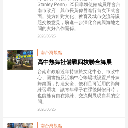
Stanley Penn）25日率領使館成員拜會台
南市政府，與市長黃偉哲進行首次正式會
娛
面。雙方針對文化、教育及城市交流等議
樂
題交換意見，盼進一步深化台南與海地之
間的友好合作關係。
娛
2026/05/25
樂
星
聞
南台灣觀點
流
高中熱舞社備戰四校聯合舞展
行/
台南市政府近年持續於文化中心、市政中
時
心、圖書館及活動中心等場域設置戶外練
尚
舞鏡面，打造安全、便利且可近用的街舞
追
練習環境，讓青年學子在課後與假日時，
星
也能擁有自在排練、交流與展現自我的空
間。
2026/05/25
生
活
南台灣觀點