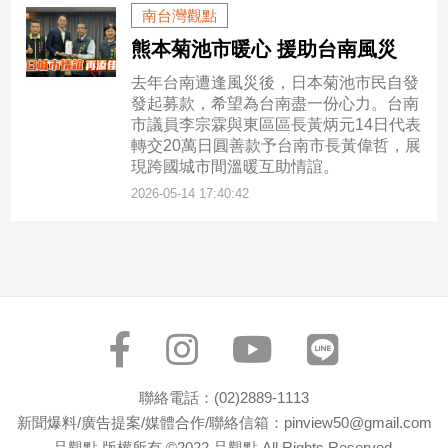
南台灣觀點
熊本菊池市暖心 援助台南風災
去年台南遭逢風災後，日本菊池市民自發
發起募款，希望為台南盡一份心力。台南
市議員李宗霖與東區區長黃炳元14日代表
轉交20萬日圓善款予台南市長黃偉哲，展
現跨國城市間溫暖互助情誼。
2026-05-14 17:40:42
聯絡電話：(02)2889-1113
新聞爆料/廣告提案/媒體合作/聯絡信箱：pinview50@gmail.com
品觀點 版權所有 ©2022 品觀點 All Rights Reserved.