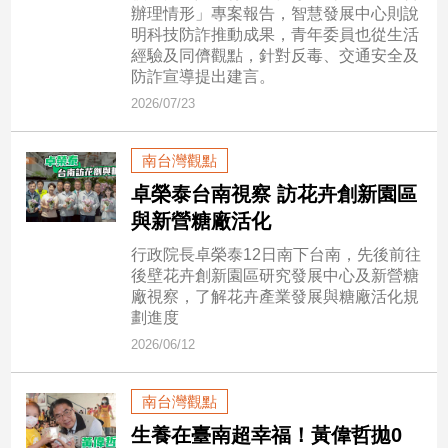
市
辦理情形」專案報告，智慧發展中心則說
明科技防詐推動成果，青年委員也從生活
房
經驗及同儕觀點，針對反毒、交通安全及
地
防詐宣導提出建言。
產
2026/07/23
品
南台灣觀點
觀
卓榮泰台南視察 訪花卉創新園區
點
與新營糖廠活化
政
行政院長卓榮泰12日南下台南，先後前往
治
後壁花卉創新園區研究發展中心及新營糖
廠視察，了解花卉產業發展與糖廠活化規
政
劃進度
治
焦
2026/06/12
點
品
南台灣觀點
觀
生養在臺南超幸福！黃偉哲拋0
點