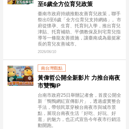
民
至6歲全方位育兒政策
調
臺南市政府持續推動友善育兒政策，聯手
國
祭出0至6歲「全方位育兒支持網絡」。市
會
府從懷孕、生育、托育到入學，推出育兒
焦
津貼、托育補助、平價教保及到宅育兒指
點
導等一條龍友善措施，讓臺南成為最挺家
長的育兒友善城市。
2026/06/10
觀
點
南台灣觀點
黃偉哲公開全新影片 力推台南夜
兩
岸/
市雙鴨IP
國
台南市政府25日舉辦記者會，首度公開全
際
新「鴨鴨網紅宣傳影片」，透過虛實整合
社
手法，帶領民眾穿梭台南夜市與城市景
會/
點，展現台南夜生活「好吃、好玩、好
地
逛」的魅力，也正式宣告今年夜市行銷活
方
動開跑。