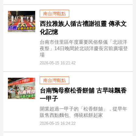
南台灣觀點
西拉雅族人循古禮謝祖靈 傳承文
化記憶
台南市佳里區年度重要民俗祭儀「北頭洋
夜祭」14日晚間於北頭洋慶長宮前廣場登
場
2026-05-15 16:21:42
南台灣觀點
台南鴨母察松香餅舖 古早味飄香
一甲子
開業超過一甲子的「松香餅舖」，從早年
販售西點麵包、傳統糕餅起家
2026-05-15 16:24:22