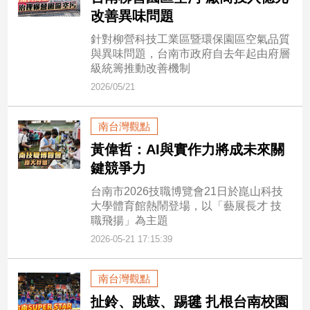
子/
改善異味問題
感
針對柳營科技工業區暨環保園區空氣品質
情
與異味問題，台南市政府自去年起由府層
藝
級統籌推動改善機制
術
2026/05/21
／
文
創
南台灣觀點
／
黃偉哲：AI與實作力將成未來關
電
影
鍵競爭力
推
台南市2026技職博覽會21日於崑山科技
薦
大學體育館熱鬧登場，以「藝展長才 技
科
職飛揚」為主題
技/
2026-05-21 17:15:39
遊
戲
南台灣觀點
運
動
扯鈴、跳鼓、踢毽 扎根台南校園