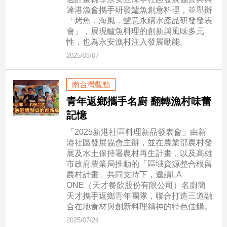
市
達港漁會攜手研發鱸魚創意料理，並舉辦
房
「烤魚．海風．鱸意永續水產品研發發表
地
會」，展現鱸魚料理的創新與風味多元
產
性，也為永安漁村注入發展動能。
2025/08/07
品
南台灣觀點
觀
青年返鄉攜手名廚 翻轉漁村味蕾
點
記憶
政
治
「2025新港社區料理新品發表會」由新
港社區發展協會主辦，並在農業部農村發
政
展及水土保持署農村再生計畫，以及高雄
治
市政府農業局推動的「區域資源整合根留
焦
農村計畫」共同支持下，邀請LA
點
ONE（天才餐飲股份有限公司）名廚簡
天才攜手返鄉青年團隊，聯合打造三道融
品
合在地食材與創新料理精神的特色佳餚。
觀
2025/07/24
點