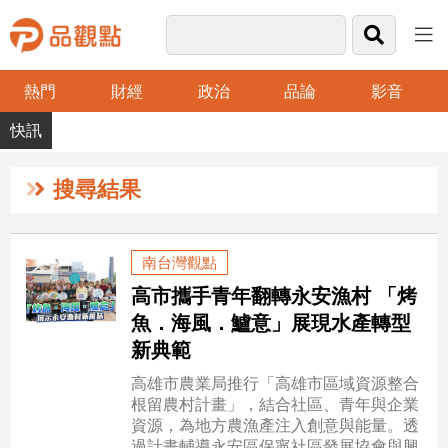
熱門
財經
政治
品論
影音
品
觀
點
財
搜尋結果
經
台
南台灣觀點
灣
高市攜手青年翻轉永安漁村 「烤
財
經
魚．海風．鱸意」展現水產轉型
新
新典範
聞
高雄市農業局推行「高雄市區域資源整合
產
根留農村計畫」，結合社區、青年與企業
經/
資源，為地方農漁產注入創意與能量。透
股
過計畫輔導永安區保寧社區發展協會與興