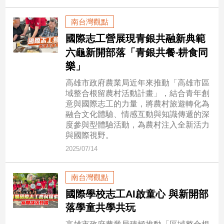
民
調
南台灣觀點
國
國際志工營展現青銀共融新典範
會
六龜新開部落「青銀共餐‧耕食同
焦
點
樂」
高雄市政府農業局近年來推動「高雄市區
域整合根留農村活動計畫」，結合青年創
觀
意與國際志工的力量，將農村旅遊轉化為
點
融合文化體驗、情感互動與知識傳遞的深
度參與型體驗活動，為農村注入全新活力
與國際視野。
兩
岸/
2025/07/14
國
際
南台灣觀點
社
國際學校志工AI啟童心 與新開部
會/
地
落學童共學共玩
方