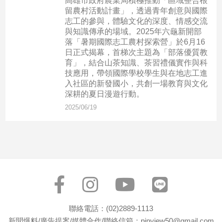
高雄市政府農業局積極推動「區域整合根
新
留農村活動計畫」，透過青年創意與國際
冠
志工的參與，體驗文化的深度、情感交流
病
與知識傳承的場域。2025年六龜新開部
毒
落「暑期國際志工農村探索營」於6月16
專
日正式揭幕，首梯次主題為「部落優質教
區
育」，結合山茶知識、茶習禮儀實作與科
技應用，帶領國際學校學生與在地志工進
入社區的新發國小，共創一場教育與文化
深耕的夏日漫遊行動。
南
台
2025/06/19
灣
觀
點
南
台
灣
觀
聯絡電話：(02)2889-1113
點
新聞爆料/廣告提案/媒體合作/聯絡信箱：pinview50@gmail.com