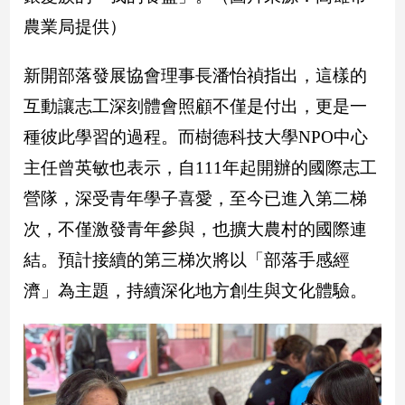
建
農業局提供）
築/
室
新開部落發展協會理事長潘怡禎指出，這樣的
內
設
互動讓志工深刻體會照顧不僅是付出，更是一
計
種彼此學習的過程。而樹德科技大學NPO中心
旅
主任曾英敏也表示，自111年起開辦的國際志工
遊/
美
營隊，深受青年學子喜愛，至今已進入第二梯
食
次，不僅激發青年參與，也擴大農村的國際連
星
座/
結。預計接續的第三梯次將以「部落手感經
命
濟」為主題，持續深化地方創生與文化體驗。
理
消
費
健
康/
親