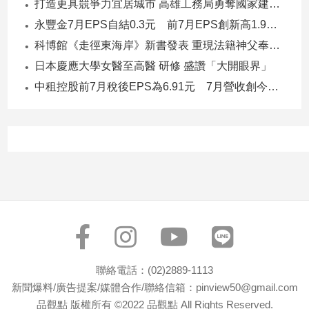
打造更具競爭力宜居城市 高雄工務局勇奪國家建築界9大獎
永豐金7月EPS自結0.3元 前7月EPS創新高1.96元！
科博館《走徑東海岸》新書發表 重現法籍神父奉獻足跡與歷史日記
日本慶應大學女醫至高醫 研修 盛讚「大開眼界」
中租控股前7月稅後EPS為6.91元 7月營收創今年新高
聯絡電話：(02)2889-1113
新聞爆料/廣告提案/媒體合作/聯絡信箱：pinview50@gmail.com
品觀點 版權所有 ©2022 品觀點 All Rights Reserved.