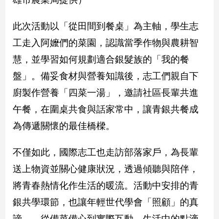
新
冠
此次活動以「從田間到餐桌」為主軸，學生志
病
毒
工走入阿嬤們的菜園，認識當季作物與農耕智
專
區
慧，並學習如何規劃適合銀髮族的「我的餐
盤」。備妥食材與營養知識後，志工們親自下
廚製作營養「四菜一湯」，邀請社區長輩共進
南
台
午餐，在圍桌共食與話家常中，讓青銀共餐成
灣
為傳遞關懷的最佳橋樑。
觀
點
不僅如此，國際志工也走訪部落家戶，為長輩
南
送上物資並關心健康狀況，透過傾聽與陪伴，
台
將青春熱情化作生活的暖流。活動中安排的青
灣
觀
銀共學環節，也讓年輕世代學會「照顧」的真
點
諦——從備菜備心到實際互動，生活中的點滴