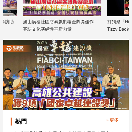
專
區
【我
旗山廣福社區防暴戲劇獲金劇獎佳作
打狗祭「Hi-ing 5
的
客語文化演繹性平新力量
Tizzy Bac首登台 
觀
2026/08/10
慶
2026/08/10
點】
» 更多
熱門