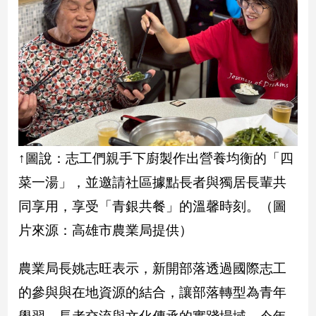
子/
感
情
藝
術
／
文
創
／
電
↑圖說：志工們親手下廚製作出營養均衡的「四
影
菜一湯」，並邀請社區據點長者與獨居長輩共
推
薦
同享用，享受「青銀共餐」的溫馨時刻。（圖
科
片來源：高雄市農業局提供）
技/
遊
戲
農業局長姚志旺表示，新開部落透過國際志工
運
的參與與在地資源的結合，讓部落轉型為青年
動