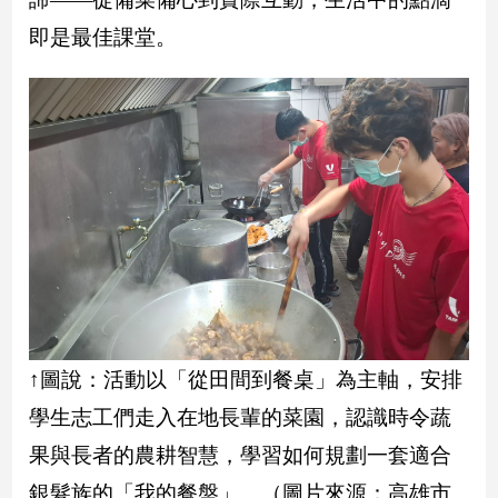
即是最佳課堂。
娛
樂
娛
樂
星
聞
流
行/
時
尚
追
星
↑圖說：活動以「從田間到餐桌」為主軸，安排
學生志工們走入在地長輩的菜園，認識時令蔬
生
果與長者的農耕智慧，學習如何規劃一套適合
活
銀髮族的「我的餐盤」。（圖片來源：高雄市