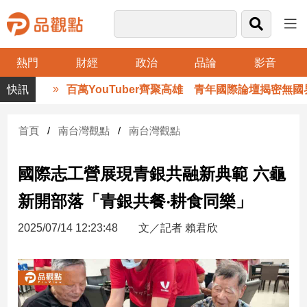
熱門
財經
政治
品論
影音
品
百萬YouTuber齊聚高雄 青年國際論壇揭密無國界工
觀
點
財
首頁
南台灣觀點
南台灣觀點
經
國際志工營展現青銀共融新典範 六龜
台
灣
新開部落「青銀共餐‧耕食同樂」
財
經
2025/07/14 12:23:48
文／記者 賴君欣
新
聞
產
經/
股