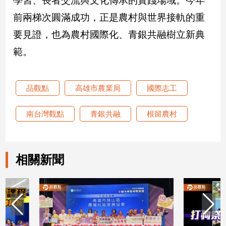
學習、長者交流與文化傳承的實踐場域。今年
寵
物
前兩梯次圓滿成功，正是農村與世界接軌的重
Pet
要見證，也為農村國際化、青銀共融樹立新典
範。
影
音
專
品觀點
高雄市農業局
國際志工
區
南台灣觀點
青銀共融
根留農村
合
作
相關新聞
媒
體
投
稿