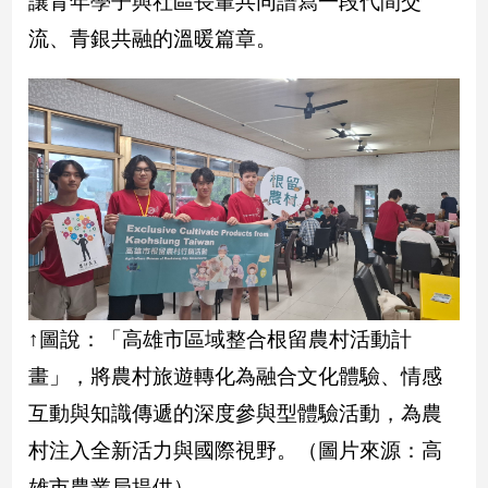
讓青年學子與社區長輩共同譜寫一段代間交
民
調
流、青銀共融的溫暖篇章。
國
會
焦
點
觀
點
兩
岸/
↑圖說：「高雄市區域整合根留農村活動計
國
際
畫」，將農村旅遊轉化為融合文化體驗、情感
社
互動與知識傳遞的深度參與型體驗活動，為農
會/
地
村注入全新活力與國際視野。（圖片來源：高
方
雄市農業局提供）