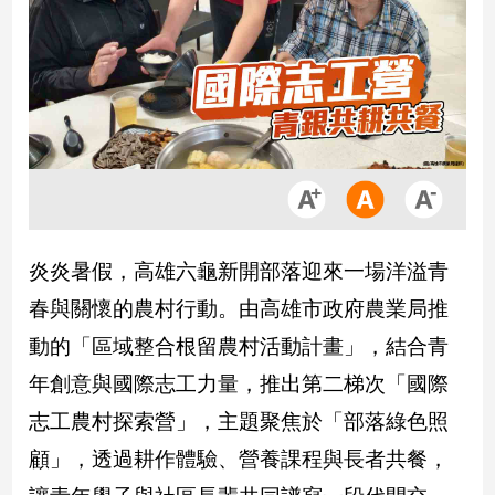
市
房
地
產
品
觀
點
政
炎炎暑假，高雄六龜新開部落迎來一場洋溢青
治
春與關懷的農村行動。由高雄市政府農業局推
政
動的「區域整合根留農村活動計畫」，結合青
治
焦
年創意與國際志工力量，推出第二梯次「國際
點
志工農村探索營」，主題聚焦於「部落綠色照
品
顧」，透過耕作體驗、營養課程與長者共餐，
觀
點