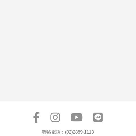
聯絡電話：(02)2889-1113