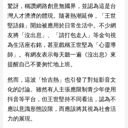
新
驚訝，稱讚網路創意無國界，並認為這是台
冠
灣人才濟濟的體現。隨著熱潮延伸，「王世
病
毒
堅語錄」開始被應用於日常生活中。不少網
專
區
友將「沒出息」、「請打包走人」等金句視
為生活座右銘，甚至戲稱王世堅為「心靈導
師」。有網友表示每天聽一遍《沒出息》來
南
台
提醒自己不要匆忙地上班。
灣
觀
然而，這波「恰吉熱」也引發了對短影音文
點
化的討論。雖然有人主張應限制青少年使用
南
抖音等平台，但王世堅持不同看法，認為不
台
應以意識形態設限，而應該將其視為社會活
灣
觀
力的展現。
點