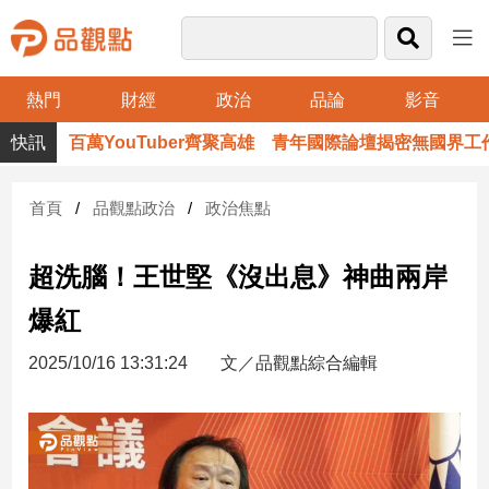
熱門
財經
政治
品論
影音
品
百萬YouTuber齊聚高雄 青年國際論壇揭密無國界工作
觀
點
財
首頁
品觀點政治
政治焦點
經
超洗腦！王世堅《沒出息》神曲兩岸
台
灣
爆紅
財
經
2025/10/16 13:31:24
文／品觀點綜合編輯
新
聞
產
經/
股