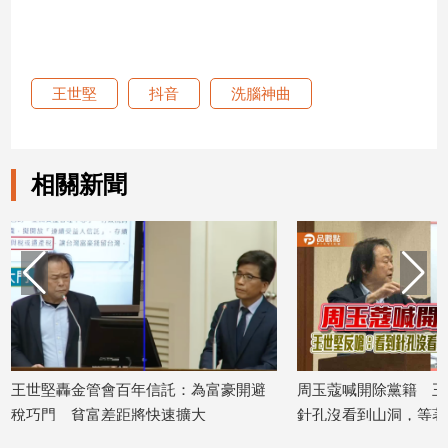
建
築/
室
內
王世堅
抖音
洗腦神曲
設
計
旅
相關新聞
遊/
美
食
星
座/
命
理
消
費
王世堅轟金管會百年信託：為富豪開避
周玉蔻喊開除黨籍 王
健
稅巧門 貧富差距將快速擴大
針孔沒看到山洞，等著被火車撞​​​​​​​
康/
2026/05/11
2026/05/06
親