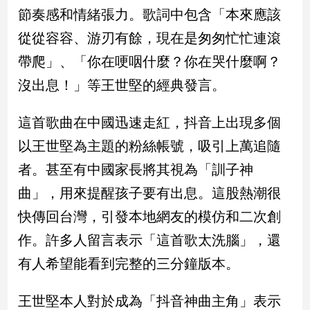
民
節奏感和情緒張力。歌詞中包含「本來應該
調
從從容容、游刃有餘，現在是匆匆忙忙連滾
國
會
帶爬」、「你在哽咽什麼？你在哭什麼啊？
焦
沒出息！」等王世堅的經典發言。
點
這首歌曲在中國迅速走紅，抖音上出現多個
觀
以王世堅為主題的粉絲帳號，吸引上萬追隨
點
者。甚至有中國家長將其視為「訓子神
兩
曲」，用來提醒孩子要有出息。這股熱潮很
岸/
快傳回台灣，引發本地網友的模仿和二次創
國
際
作。許多人留言表示「這首歌太洗腦」，還
社
有人希望能看到完整的三分鐘版本。
會/
地
方
王世堅本人對於成為「抖音神曲主角」表示