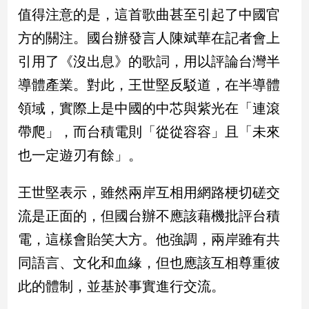
值得注意的是，這首歌曲甚至引起了中國官
娛
方的關注。國台辦發言人陳斌華在記者會上
樂
引用了《沒出息》的歌詞，用以評論台灣半
導體產業。對此，王世堅反駁道，在半導體
娛
樂
領域，實際上是中國的中芯與紫光在「連滾
星
聞
帶爬」，而台積電則「從從容容」且「未來
流
也一定遊刃有餘」。
行/
時
王世堅表示，雖然兩岸互相用網路梗切磋交
尚
追
流是正面的，但國台辦不應該藉機批評台積
星
電，這樣會貽笑大方。他強調，兩岸雖有共
同語言、文化和血緣，但也應該互相尊重彼
生
此的體制，並基於事實進行交流。
活