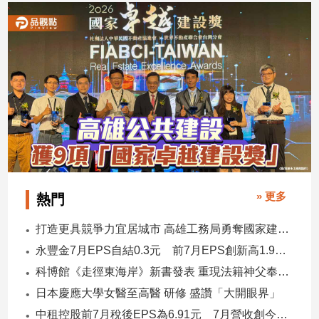
子/
感
情
藝
術
／
文
創
／
電
影
推
» 更多
熱門
薦
科
打造更具競爭力宜居城市 高雄工務局勇奪國家建築界9大獎
技/
永豐金7月EPS自結0.3元 前7月EPS創新高1.96元！
遊
戲
科博館《走徑東海岸》新書發表 重現法籍神父奉獻足跡與歷史日記
運
日本慶應大學女醫至高醫 研修 盛讚「大開眼界」
動
中租控股前7月稅後EPS為6.91元 7月營收創今年新高