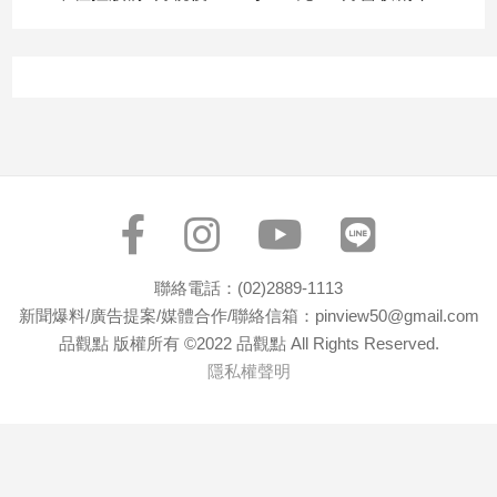
寵
物
Pet
影
音
專
區
聯絡電話：(02)2889-1113
合
新聞爆料/廣告提案/媒體合作/聯絡信箱：pinview50@gmail.com
作
品觀點 版權所有 ©2022 品觀點 All Rights Reserved.
媒
隱私權聲明
體
投
稿