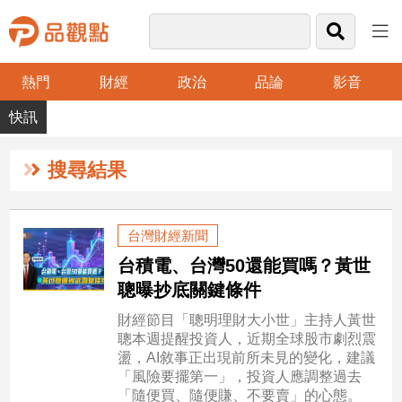
熱門
財經
政治
品論
影音
品
觀
點
財
搜尋結果
經
台
台灣財經新聞
灣
台積電、台灣50還能買嗎？黃世
財
經
聰曝抄底關鍵條件
新
財經節目「聰明理財大小世」主持人黃世
聞
聰本週提醒投資人，近期全球股市劇烈震
產
盪，AI敘事正出現前所未見的變化，建議
經/
「風險要擺第一」，投資人應調整過去
股
「隨便買、隨便賺、不要賣」的心態。