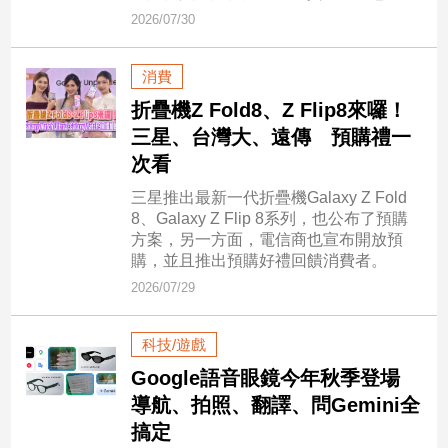
市
2026/07/30
房
地
消費
產
折疊機Z Fold8、Z Flip8來囉！
三星、台灣大、遠傳 預購禮一
品
次看
觀
三星推出最新一代折疊機Galaxy Z Fold
點
8、Galaxy Z Flip 8系列，也公布了預購
政
方案，另一方面，電信商也宣布開放預
治
購，並且推出預購好禮回饋消費者。
2026/07/29
政
治
焦
科技/遊戲
點
Google語音眼鏡今年秋季登場
品
導航、拍照、翻譯、問Gemini全
觀
搞定
點