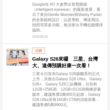
民
Google在 I/O 大會秀出智慧眼鏡
調
（intelligent eyewear）的最新進展，展
示了來自Gentle Monster與Warby Parker
國
的全新鏡框設計，以及導航、傳送簡訊、
會
拍照等眾多功能，無須拿出手機也能獲得
焦
協助。
點
2026/05/20
觀
消費
點
Galaxy S26來囉 三星、台灣
大、遠傳預購好康一次看！
兩
岸/
三星今日宣布Galaxy S26旗艦系列正式
國
上市，共推出Galaxy S26 Ultra、Galaxy
際
S26+、Galaxy S26三款機種，分別有
12GB+256GB、12GB+512GB兩種容量
社
版本，建議售價3萬900元起跳；Galaxy
會/
S26 Ultra另有16GB+1TB的頂規容量，
地
建議售價5萬9900元。
方