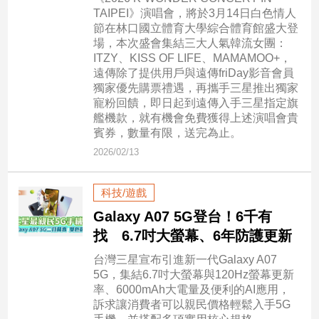
TAIPEI》演唱會，將於3月14日白色情人
節在林口國立體育大學綜合體育館盛大登
娛
場，本次盛會集結三大人氣韓流女團：
樂
ITZY、KISS OF LIFE、MAMAMOO+，
遠傳除了提供用戶與遠傳friDay影音會員
娛
獨家優先購票禮遇，再攜手三星推出獨家
樂
寵粉回饋，即日起到遠傳入手三星指定旗
星
艦機款，就有機會免費獲得上述演唱會貴
聞
賓券，數量有限，送完為止。
流
2026/02/13
行/
時
科技/遊戲
尚
Galaxy A07 5G登台！6千有
追
找 6.7吋大螢幕、6年防護更新
星
台灣三星宣布引進新一代Galaxy A07
5G，集結6.7吋大螢幕與120Hz螢幕更新
生
率、6000mAh大電量及便利的AI應用，
訴求讓消費者可以親民價格輕鬆入手5G
活