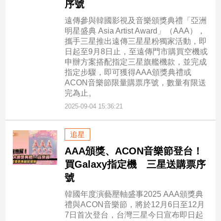
序號
專
遠傳參與韓國影視及音樂頒獎典禮「亞洲
區
明星盛典 Asia Artist Award」（AAA），
【我
攜手三星推出遠傳三星星粉獨家活動，即
的
日起至9月8日止，至遠傳門市購買空機或
觀
申辦方案搭配指定三星旗艦機款，並完成
指定步驟，即可獲得AAA頒獎典禮或
點】
ACON音樂節限量購票序號，數量有限送
完為止。
2025-09-04 15:36:21
追星
AAA頒獎、ACON音樂節登台！
買Galaxy指定機 三星送購票序
號
韓國年度演藝壓軸盛事2025 AAA頒獎典
禮與ACON音樂節，將於12月6日至12月
7日首次登台，台灣三星今日宣布即日起