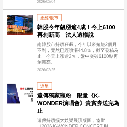
2026/03/04
新
冠
病
產經/股市
毒
韓股今年飆漲逾4成！今上6100
專
區
再創新高 法人這樣說
南韓股市持續狂飆，今年以來短短2個月
不到，竟然已經噴漲44.8％，截至發稿為
南
止，今天上漲逾2％，盤中突破6100點再
台
創新高。
灣
2026/02/25
觀
點
追星
遠傳獨家寵粉 限量《K-
南
台
WONDER演唱會》貴賓券送完為
灣
止
觀
點
遠傳持續擴大娛樂展演版圖，協辦
《2026 K-WONDER CONCERT IN