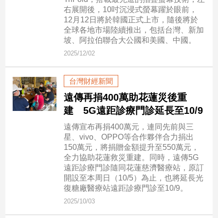
子/
右展開後，10吋沉浸式螢幕躍於眼前，
感
12月12日將於韓國正式上市，隨後將於
情
全球各地市場陸續推出，包括台灣、新加
坡、阿拉伯聯合大公國和美國、中國。
藝
2025/12/02
術
／
文
台灣財經新聞
創
／
遠傳再捐400萬助花蓮災後重
電
建 5G遠距診療門診延長至10/9
影
推
遠傳宣布再捐400萬元，連同先前與三
薦
星、vivo、OPPO等合作夥伴合力捐出
150萬元，將捐贈金額提升至550萬元，
科
全力協助花蓮救災重建。同時，遠傳5G
技/
遠距診療門診隨同花蓮慈濟醫療站，原訂
遊
開設至本周日（10/5）為止，也將延長光
戲
復糖廠醫療站遠距診療門診至10/9。
運
2025/10/03
動