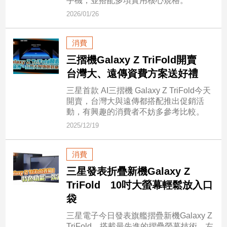
手機，並搭配多項實用核心規格。
建
2026/01/26
築/
室
消費
內
設
三摺機Galaxy Z TriFold開賣
計
台灣大、遠傳資費方案送好禮
旅
三星首款 AI三摺機 Galaxy Z TriFold今天
遊/
開賣，台灣大與遠傳都搭配推出促銷活
美
動，有興趣的消費者不妨多參考比較。
食
2025/12/19
星
座/
命
消費
理
三星發表折疊新機Galaxy Z
消
TriFold 10吋大螢幕輕鬆放入口
費
袋
健
康/
三星電子今日發表旗艦摺疊新機Galaxy Z
親
TriFold，搭載最先進的摺疊螢幕技術，左