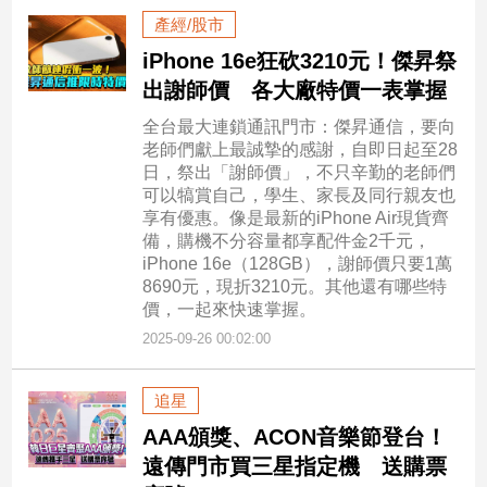
寵
產經/股市
物
Pet
iPhone 16e狂砍3210元！傑昇祭
出謝師價 各大廠特價一表掌握
全台最大連鎖通訊門市：傑昇通信，要向
影
老師們獻上最誠摯的感謝，自即日起至28
音
日，祭出「謝師價」，不只辛勤的老師們
專
可以犒賞自己，學生、家長及同行親友也
區
享有優惠。像是最新的iPhone Air現貨齊
備，購機不分容量都享配件金2千元，
iPhone 16e（128GB），謝師價只要1萬
8690元，現折3210元。其他還有哪些特
合
價，一起來快速掌握。
作
2025-09-26 00:02:00
媒
體
追星
AAA頒獎、ACON音樂節登台！
投
遠傳門市買三星指定機 送購票
稿