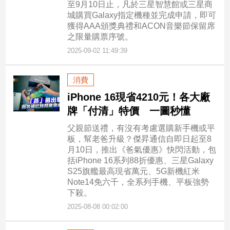
至9月10日止，凡於三星智慧館或三星商
城購買Galaxy指定機種並完成申請，即可
獲得AAA頒獎典禮和ACON音樂節保留席
之限量購票序號。
2025-09-02 11:49:39
消費
iPhone 16現省4210元！各大廠
牌「付清」特價 一圖秒懂
父親節送禮，有沒有考慮選購新手機或平
板，幫老爸升級？傑昇通信自即日起至8
月10日，推出《爸氣優惠》快閃活動，包
括iPhone 16系列88折優惠、三星Galaxy
S25旗艦最高現省萬元、5G新機紅米
Note14免六千，全系列手機、平板強勢
下殺。
2025-08-08 00:02:00