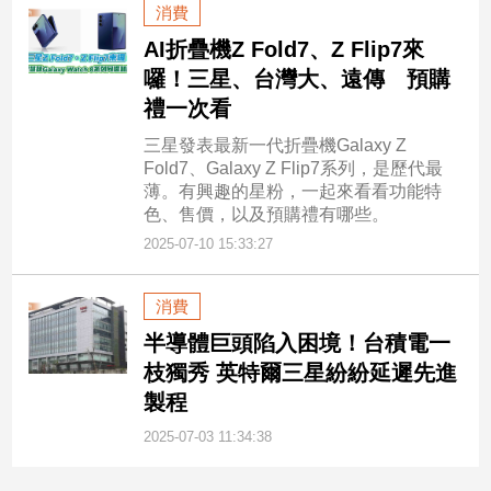
消費
AI折疊機Z Fold7、Z Flip7來
囉！三星、台灣大、遠傳 預購
禮一次看
三星發表最新一代折疊機Galaxy Z
Fold7、Galaxy Z Flip7系列，是歷代最
薄。有興趣的星粉，一起來看看功能特
色、售價，以及預購禮有哪些。
2025-07-10 15:33:27
消費
半導體巨頭陷入困境！台積電一
枝獨秀 英特爾三星紛紛延遲先進
製程
2025-07-03 11:34:38