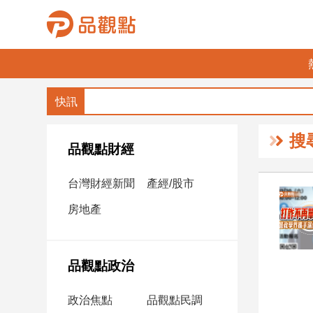
品
觀
點
財
搜
經
品觀點財經
台
台灣財經新聞
產經/股市
灣
財
房地產
經
新
聞
品觀點政治
產
經/
政治焦點
品觀點民調
股