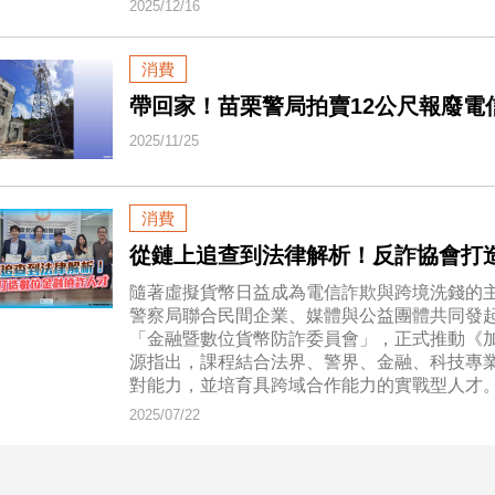
2025/12/16
消費
帶回家！苗栗警局拍賣12公尺報廢電
2025/11/25
消費
從鏈上追查到法律解析！反詐協會打
隨著虛擬貨幣日益成為電信詐欺與跨境洗錢的主
警察局聯合民間企業、媒體與公益團體共同發
「金融暨數位貨幣防詐委員會」，正式推動《
源指出，課程結合法界、警界、金融、科技專
對能力，並培育具跨域合作能力的實戰型人才
2025/07/22