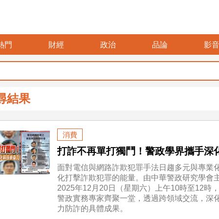
熱門
財經
政治
品論
影
尋結果
消費
打詐不再單打獨鬥！警政學界攜手深
面對電信與網路詐欺犯罪手法日趨多元與專業
化打擊詐欺犯罪的能量。由中華警政研究學會
2025年12月20日（星期六）上午10時至1
警政實務專家齊聚一堂，透過跨領域交流，深
力防詐的具體成果。