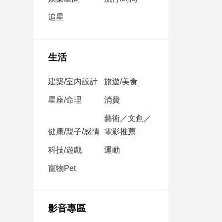
民
調
追星
國
會
焦
生活
點
建築/室內設計
旅遊/美食
觀
星座/命理
消費
點
藝術／文創／
健康/親子/感情
電影推薦
兩
岸/
科技/遊戲
運動
國
際
寵物Pet
社
會/
地
影音專區
方