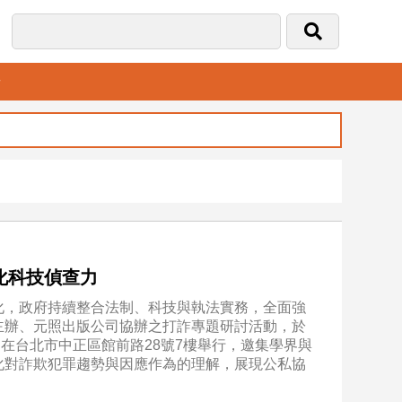
音
化科技偵查力
化，政府持續整合法制、科技與執法實務，全面強
主辦、元照出版公司協辦之打詐專題研討活動，於
2時，在台北市中正區館前路28號7樓舉行，邀集學界與
化對詐欺犯罪趨勢與因應作為的理解，展現公私協