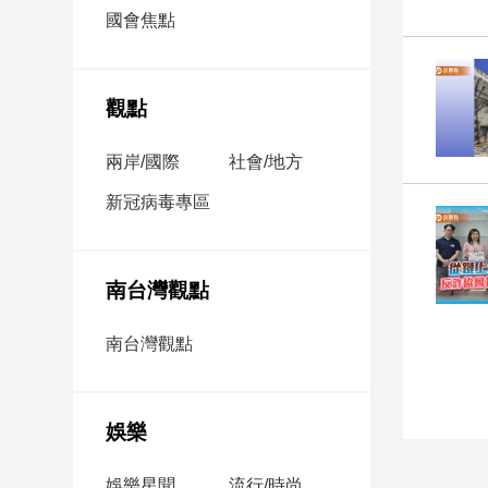
市
國會焦點
房
地
產
觀點
兩岸/國際
社會/地方
品
觀
新冠病毒專區
點
政
治
南台灣觀點
政
南台灣觀點
治
焦
點
娛樂
品
觀
點
娛樂星聞
流行/時尚