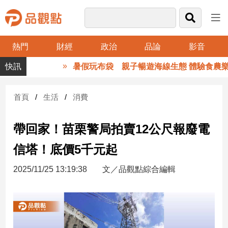
熱門
財經
政治
品論
影音
品
暑假玩布袋 親子暢遊海線生態 體驗食農樂趣
觀
點
財
首頁
生活
消費
經
帶回家！苗栗警局拍賣12公尺報廢電
台
灣
信塔！底價5千元起
財
經
2025/11/25 13:19:38
文／品觀點綜合編輯
新
聞
產
經/
股