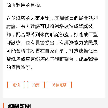
源再利用的目標。
娛
對於鐵塔的未來用途，基層警員們展開熱烈
樂
討論。有人建議可以將鐵塔改造成聖誕裝
娛
飾，配合即將到來的耶誕節慶，打造成巨型
樂
星
耶誕樹。也有員警提出，有經濟能力的民眾
聞
可能會將其設置在自家別墅，打造成類似巴
流
行/
黎鐵塔或東京鐵塔的景觀瞭望台，成為獨特
時
的庭園造景。
尚
追
星
電信
拍賣
通信電塔
生
活
相關新聞