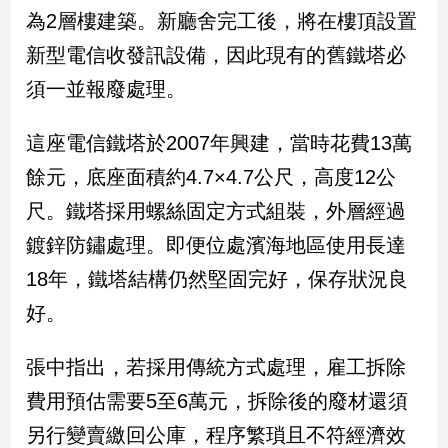
民
為2層樓建築。新廳舍完工後，將在樓頂設置
調
新型電信收發訊設備，因此現有的舊鐵塔必
國
會
須一並報廢處理。
焦
點
這座電信鐵塔於2007年興建，當時花費13萬
餘元，底座面積約4.7×4.7公尺，高度12公
觀
尺。鐵塔採用螺絲固定方式組裝，外層經過
點
鍍鋅防鏽處理。即便位處濱海地區使用長達
兩
18年，鐵塔結構仍然堅固完好，保存狀況良
岸/
好。
國
際
張中指出，若採用傳統方式處理，雇工拆除
社
會/
費用預估需要5至6萬元，拆除後的廢材還須
地
方
另行變賣繳回公庫，程序繁瑣且不符經濟效