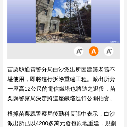
市
房
地
產
品
觀
點
政
苗栗縣通霄警分局白沙派出所因建築老舊不
治
堪使用，即將進行拆除重建工程。派出所旁
政
一座高12公尺的電信鐵塔也將隨之退役，苗
治
栗縣警察局決定將這座鐵塔進行公開拍賣。
焦
點
品
根據苗栗縣警察局後勤科長張中表示，白沙
觀
派出所已以4200多萬元發包原地重建，規劃
點