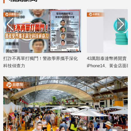
建
築/
室
內
設
計
旅
遊/
單打獨鬥！警政學界攜手深化
43萬顆泰達幣將開賣！桃園法拍
美
力
iPhone14、黃金店面搶翻天
食
6
2025/11/06
星
座/
命
理
消
費
健
康/
親