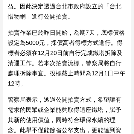
新
益。因此決定透過台北市政府設立的「台北
冠
惜物網」進行公開拍賣。
病
毒
專
拍賣作業已於昨日開始，為期7天，底標價格
區
設定為5000元，採價高者得標方式進行。得
標者必須在12月20日前自行完成鐵塔拆除及
南
清運工作。若本次拍賣流標，警察局將自行
台
處理拆除事宜。投標截止時間為12月1日中午
灣
觀
12時。
點
警察局表示，透過公開拍賣方式，希望讓有
南
台
需求的民眾或企業能夠取得這座鐵塔，賦予
灣
其新的使用價值，同時符合環保永續的理
觀
點
念。此舉不僅能節省公帑支出，更能達到資