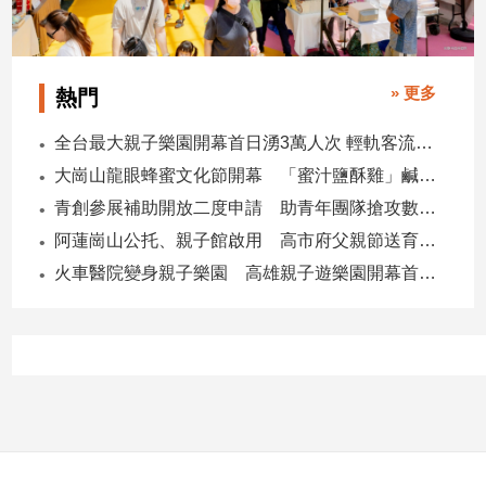
子/
感
情
» 更多
熱門
藝
術
全台最大親子樂園開幕首日湧3萬人次 輕軌客流增20倍
／
文
大崗山龍眼蜂蜜文化節開幕 「蜜汁鹽酥雞」鹹甜跨界搶話題
創
青創參展補助開放二度申請 助青年團隊搶攻數位轉型商機
／
電
阿蓮崗山公托、親子館啟用 高市府父親節送育兒暖禮
影
火車醫院變身親子樂園 高雄親子遊樂園開幕首日爆棚
推
薦
科
技/
遊
戲
運
動