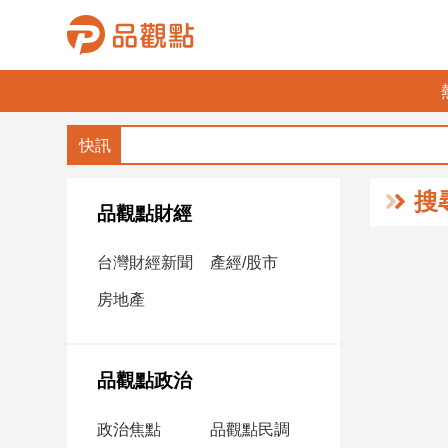
品
觀
點
財
搜
經
品觀點財經
台
台灣財經新聞
產經/股市
灣
財
房地產
經
新
聞
品觀點政治
產
經/
政治焦點
品觀點民調
股