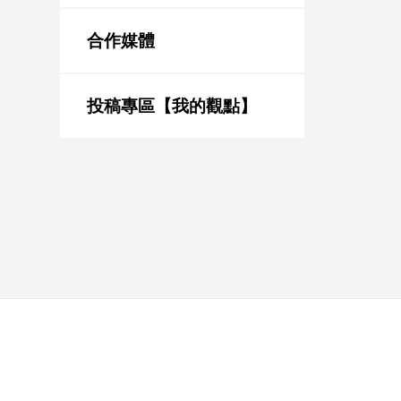
新
冠
合作媒體
病
毒
專
區
投稿專區【我的觀點】
南
台
灣
觀
點
南
台
灣
觀
點