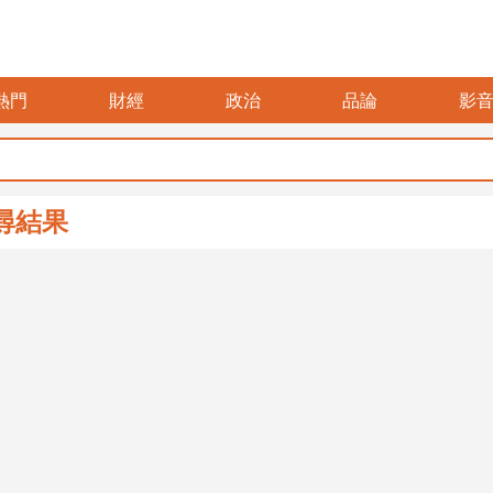
熱門
財經
政治
品論
影
尋結果