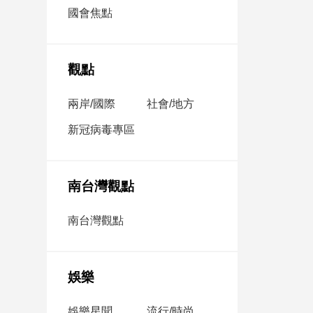
市
國會焦點
房
地
產
觀點
兩岸/國際
社會/地方
品
觀
新冠病毒專區
點
政
治
南台灣觀點
政
南台灣觀點
治
焦
點
娛樂
品
觀
點
娛樂星聞
流行/時尚