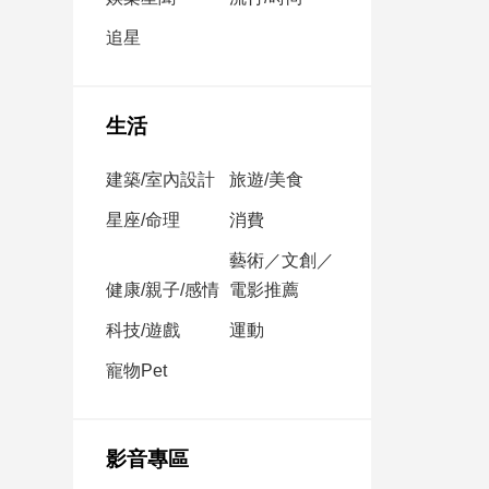
民
調
追星
國
會
焦
生活
點
建築/室內設計
旅遊/美食
觀
星座/命理
消費
點
藝術／文創／
健康/親子/感情
電影推薦
兩
岸/
科技/遊戲
運動
國
際
寵物Pet
社
會/
地
影音專區
方