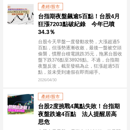
民
產經/股市
調
台指期夜盤飆逾5百點！台股4月
國
狂漲7203點破紀錄 今年已噴
會
焦
34.3％
點
台股今天早盤一度發動攻勢，大漲超過5
百點，但漲勢逐漸收斂，最後一盤被空頭
偷襲，慣壓台積電跳跌35元，拖累台股收
觀
盤下跌376點至38926點。不過，台指期
點
夜盤反攻，截至發稿為止，狂漲超過5百
點，並未受到連假在即而縮手。
兩
2026/04/30
岸/
國
產經/股市
際
台股2度挑戰4萬點失敗！台指期
社
會/
夜盤跌逾4百點 法人提醒居高
地
思危
方