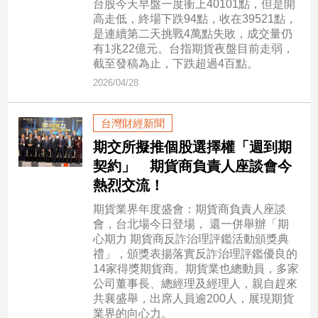
台股今天早盤一度衝上40101點，但是開
新
高走低，終場下跌94點，收在39521點，
冠
是連續第二天挑戰4萬點失敗，成交量仍
病
有1兆22億元。台指期貨夜盤目前走弱，
毒
截至發稿為止，下跌超過4百點。
專
區
2026/04/28
台灣財經新聞
南
期交所擬推個股選擇權「週到期
台
契約」 期貨商負責人座談會今
灣
熱烈交流！
觀
點
期貨業界年度盛會：期貨商負責人座談
會，台北場今日登場， 還一併舉辦「期
心期力 期貨商反詐治理評鑑活動頒獎典
南
禮」，頒獎表揚落實反詐治理評鑑優良的
台
14家得獎期貨商。期貨業也總動員，多家
灣
公司董事長、總經理及經理人，親自趕來
觀
共襄盛舉，出席人員逾200人，展現期貨
點
業界的向心力。