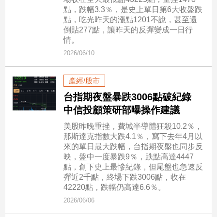
市
點，跌幅3.3％，是史上單日第6大收盤跌
房
點，吃光昨天的漲點1201不說，甚至還
地
倒貼277點，讓昨天的反彈變成一日行
產
情。
2026/06/10
品
產經/股市
觀
台指期夜盤暴跌3006點破紀錄
點
中信投顧策研部曝操作建議
政
治
美股昨晚重挫，費城半導體狂殺10.2％，
那斯達克指數大跌4.1％，寫下去年4月以
政
來的單日最大跌幅，台指期夜盤也同步反
治
映，盤中一度暴跌9％，跌點高達4447
焦
點，創下史上最慘紀錄，但尾盤也急速反
點
彈近2千點，終場下跌3006點，收在
42220點，跌幅仍高達6.6％。
品
2026/06/06
觀
點