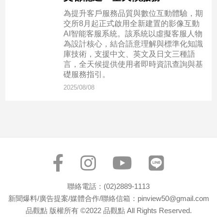
建
為提升客戶服務品質與數位互動體驗，期
築/
交所8月起正式啟用全新建置的影像互動
室
AI智能客服系統。該系統以虛擬客服人物
內
為設計核心，結合語意理解與標準化知識
設
庫技術，支援中文、英文及日文三種語
計
言，全天候提供使用者即時資訊查詢與基
礎服務指引。
旅
2025/08/08
遊/
美
食
星
座/
命
理
消
費
聯絡電話：(02)2889-1113
健
新聞爆料/廣告提案/媒體合作/聯絡信箱：pinview50@gmail.com
康/
品觀點 版權所有 ©2022 品觀點 All Rights Reserved.
親