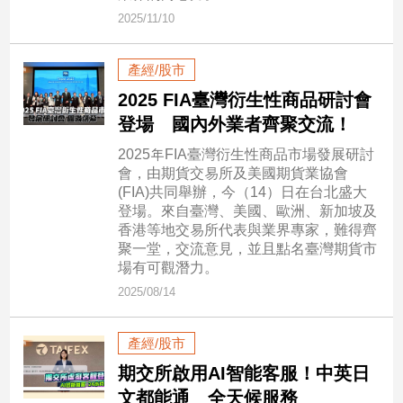
2025/11/10
娛
樂
產經/股市
2025 FIA臺灣衍生性商品研討會
娛
登場 國內外業者齊聚交流！
樂
星
2025年FIA臺灣衍生性商品市場發展研討
聞
會，由期貨交易所及美國期貨業協會
(FIA)共同舉辦，今（14）日在台北盛大
流
登場。來自臺灣、美國、歐洲、新加坡及
行/
香港等地交易所代表與業界專家，難得齊
時
聚一堂，交流意見，並且點名臺灣期貨市
尚
場有可觀潛力。
追
2025/08/14
星
產經/股市
生
期交所啟用AI智能客服！中英日
活
文都能通 全天候服務