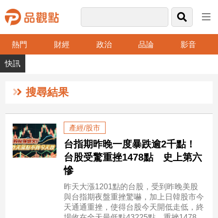
熱門
財經
政治
品論
影音
品
觀
點
財
搜尋結果
經
台
產經/股市
灣
台指期昨晚一度暴跌逾2千點！
財
經
台股受驚重挫1478點 史上第六
新
慘
聞
昨天大漲1201點的台股，受到昨晚美股
產
與台指期夜盤重挫驚嚇，加上日韓股市今
經/
天通通重挫，使得台股今天開低走低，終
股
場收在全天最低點43225點，重挫1478