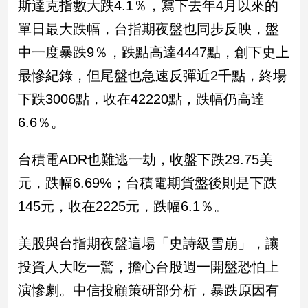
斯達克指數大跌4.1％，寫下去年4月以來的
民
調
單日最大跌幅，台指期夜盤也同步反映，盤
國
中一度暴跌9％，跌點高達4447點，創下史上
會
焦
最慘紀錄，但尾盤也急速反彈近2千點，終場
點
下跌3006點，收在42220點，跌幅仍高達
6.6％。
觀
點
台積電ADR也難逃一劫，收盤下跌29.75美
元，跌幅6.69%；台積電期貨盤後則是下跌
兩
岸/
145元，收在2225元，跌幅6.1％。
國
際
美股與台指期夜盤這場「史詩級雪崩」，讓
社
投資人大吃一驚，擔心台股週一開盤恐怕上
會/
地
演慘劇。中信投顧策研部分析，暴跌原因有
方