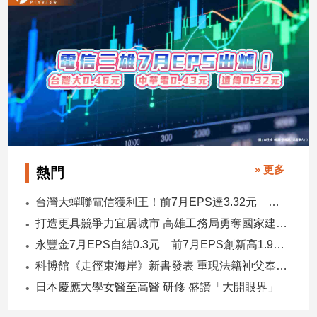
» 更多
熱門
台灣大蟬聯電信獲利王！前7月EPS達3.32元 中華電3.11、遠傳2.46元
打造更具競爭力宜居城市 高雄工務局勇奪國家建築界9大獎
永豐金7月EPS自結0.3元 前7月EPS創新高1.96元！
科博館《走徑東海岸》新書發表 重現法籍神父奉獻足跡與歷史日記
日本慶應大學女醫至高醫 研修 盛讚「大開眼界」