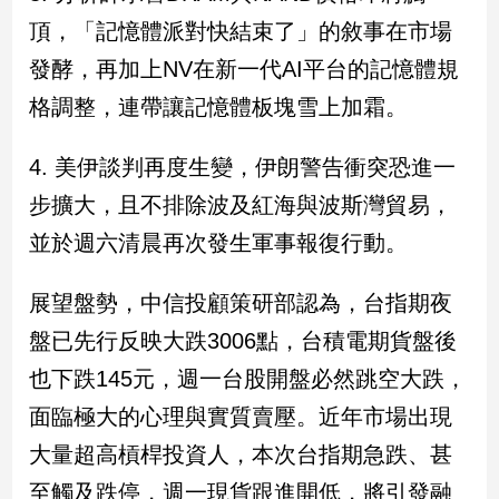
頂，「記憶體派對快結束了」的敘事在市場
娛
發酵，再加上NV在新一代AI平台的記憶體規
樂
格調整，連帶讓記憶體板塊雪上加霜。
娛
樂
4. 美伊談判再度生變，伊朗警告衝突恐進一
星
步擴大，且不排除波及紅海與波斯灣貿易，
聞
流
並於週六清晨再次發生軍事報復行動。
行/
時
展望盤勢，中信投顧策研部認為，台指期夜
尚
盤已先行反映大跌3006點，台積電期貨盤後
追
星
也下跌145元，週一台股開盤必然跳空大跌，
面臨極大的心理與實質賣壓。近年市場出現
生
大量超高槓桿投資人，本次台指期急跌、甚
活
至觸及跌停，週一現貨跟進開低，將引發融