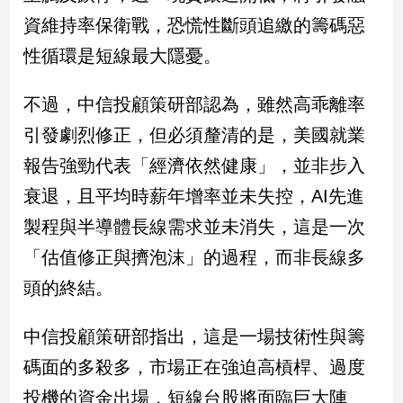
資維持率保衛戰，恐慌性斷頭追繳的籌碼惡
建
築/
性循環是短線最大隱憂。
室
內
設
不過，中信投顧策研部認為，雖然高乖離率
計
引發劇烈修正，但必須釐清的是，美國就業
旅
報告強勁代表「經濟依然健康」，並非步入
遊/
美
衰退，且平均時薪年增率並未失控，AI先進
食
製程與半導體長線需求並未消失，這是一次
星
座/
「估值修正與擠泡沫」的過程，而非長線多
命
頭的終結。
理
消
中信投顧策研部指出，這是一場技術性與籌
費
健
碼面的多殺多，市場正在強迫高槓桿、過度
康/
投機的資金出場，短線台股將面臨巨大陣
親