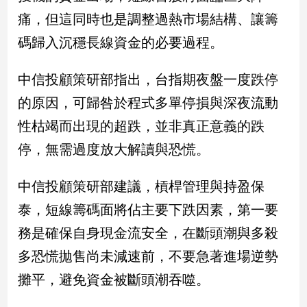
子/
痛，但這同時也是調整過熱市場結構、讓籌
感
碼歸入沉穩長線資金的必要過程。
情
藝
術
中信投顧策研部指出，台指期夜盤一度跌停
／
的原因，可歸咎於程式多單停損與深夜流動
文
創
性枯竭而出現的超跌，並非真正意義的跌
／
停，無需過度放大解讀與恐慌。
電
影
推
中信投顧策研部建議，槓桿管理與持盈保
薦
泰，短線籌碼面將佔主要下跌因素，第一要
科
技/
務是確保自身現金流安全，在斷頭潮與多殺
遊
多恐慌拋售尚未減速前，不要急著進場逆勢
戲
運
攤平，避免資金被斷頭潮吞噬。
動