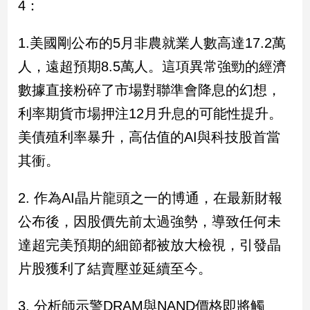
4：
新
冠
病
1.美國剛公布的5月非農就業人數高達17.2萬
毒
人，遠超預期8.5萬人。這項異常強勁的經濟
專
區
數據直接粉碎了市場對聯準會降息的幻想，
利率期貨市場押注12月升息的可能性提升。
南
美債殖利率暴升，高估值的AI與科技股首當
台
其衝。
灣
觀
2. 作為AI晶片龍頭之一的博通，在最新財報
點
公布後，因股價先前太過強勢，導致任何未
南
達超完美預期的細節都被放大檢視，引發晶
台
灣
片股獲利了結賣壓並延續至今。
觀
點
3. 分析師示警DRAM與NAND價格即將觸