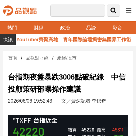
熱門
財經
政治
品論
影音
品
百萬YouTuber齊聚高雄 青年國際論壇揭密無國界工作術
觀
點
財
首頁
品觀點財經
產經/股市
經
台指期夜盤暴跌3006點破紀錄 中信
台
灣
投顧策研部曝操作建議
財
經
2026/06/06 19:52:43
文／資深記者 李錦奇
新
聞
產
經/
股