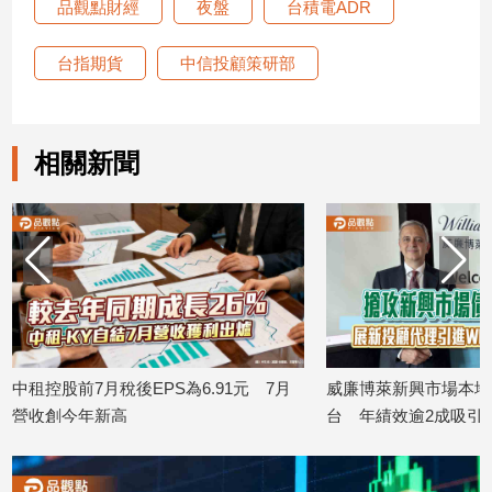
品觀點財經
夜盤
台積電ADR
專
區
台指期貨
中信投顧策研部
【我
的
觀
相關新聞
點】
中租控股前7月稅後EPS為6.91元 7月
威廉博萊新興市場本地
營收創今年新高
台 年績效逾2成吸引
2026/08/10
2026/08/10