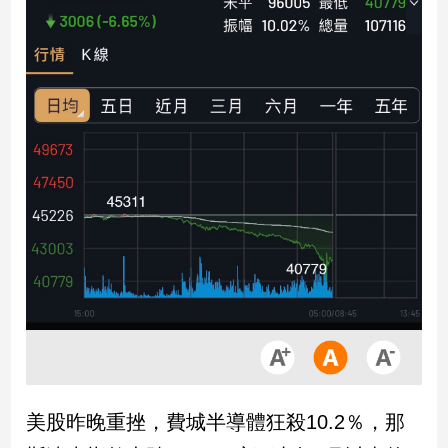
市
房
地
產
品
觀
點
政
治
政
治
焦
點
品
觀
美股昨晚重挫，費城半導體狂殺10.2％，那
點