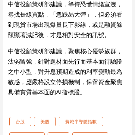
寵
中信投顧策研部建議，等待恐慌情緒宣洩，
物
尋找長線買點，「急跌易大彈」，但必須看
Pet
到現貨市場出現爆量長下影線，或是融資餘
額顯著減肥後，才是相對安全的訊號。
影
音
中信投顧策研部建議，聚焦核心優勢族群，
專
區
汰弱留強，針對題材面先行而基本面待驗證
之中小型，對升息預期造成的利率變動最為
合
敏感，應嚴格設立停損機制，保留資金聚焦
作
具備實質基本面的AI指標股。
媒
體
台股
美股
費城半導體指數
投
稿