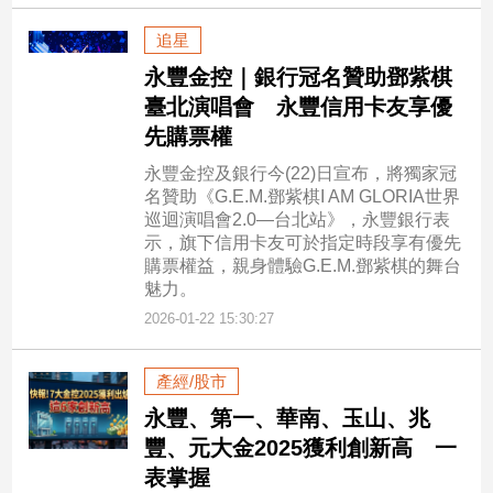
追星
永豐金控｜銀行冠名贊助鄧紫棋
臺北演唱會 永豐信用卡友享優
先購票權
永豐金控及銀行今(22)日宣布，將獨家冠
名贊助《G.E.M.鄧紫棋I AM GLORIA世界
巡迴演唱會2.0—台北站》，永豐銀行表
示，旗下信用卡友可於指定時段享有優先
購票權益，親身體驗G.E.M.鄧紫棋的舞台
魅力。
2026-01-22 15:30:27
產經/股市
永豐、第一、華南、玉山、兆
豐、元大金2025獲利創新高 一
表掌握