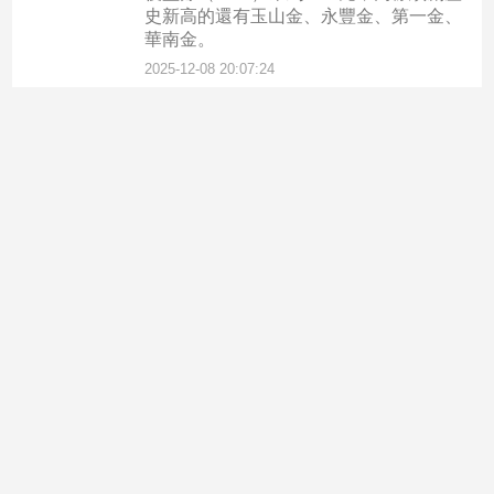
史新高的還有玉山金、永豐金、第一金、
華南金。
2025-12-08 20:07:24
產經/股市
首屆永豐金控科技年會登場 永
豐 iWish、永豐智投成亮點！
首屆「2025永豐金控科技年會」今（5）
日登場，永豐金揭曉在AI應用的階段性成
果與未來布局，並分享如何以科技為引
擎，重塑金融服務的速度、精準度與體驗
想像。活動現場湧入近400人，顯示各界
對AI金融科技的高度關注。
2025-12-05 15:25:57
產經/股市
永豐金估2026台股區間