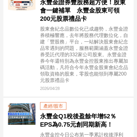
永豐金證券豐股務超方便！股東
建
會一鍵補單 永豐金股東可領
築/
200元股票禮品卡
室
內
股東會紀念品數位化已成趨勢，永豐金證
設
券積極響應，去年將股務代理數位化，自
計
建「豐股務」平台，一站解決股東會紀念
品常遇到的問題，服務範圍涵蓋永豐金證
旅
券受託代理的332家公司股東。永豐金證
遊/
券今年還特別為永豐金控股東推出專屬加
美
碼活動，凡符合今年永豐金股東會紀念品
食
領取資格的股東，零股也能領到專屬200
星
元股票禮品卡
座/
2026/04/28
命
理
產經/股市
消
費
永豐金Q1稅後盈餘年增52％
健
EPS為0.75元創同期新高！
康/
永豐金控今日公布第一季累計稅後淨利
親