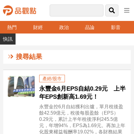
熱門
財經
政治
品論
影音
品
觀
點
財
搜尋結果
經
台
產經/股市
灣
永豐金6月EPS自結0.29元 上半
財
經
年EPS創新高1.69元！
新
永豐金控6月自結獲利出爐，單月稅後盈
聞
餘42.59億元，稅後每股盈餘（EPS）
產
0.29元，累計上半年稅後淨利245.5億
經/
元，年增94%，EPS為1.69元。再加上年
股
化股東權益報酬率19.02%，各財務結果