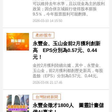
可以維持去年水準，且以現金為主的股利
專
政策；因合併京城銀行使得股本膨脹
區
9.5％，今年股票股利可能酌降。
【我
2026-03-10 14:15:50
的
觀
產經/股市
點】
永豐金、玉山金前2月獲利創新
高 EPS分別為0.57元、0.44
元！
金控2月獲利陸續出爐，其中，永豐金、
玉山金，前2月獲利都創歷史新高，每股
盈餘（EPS）分別為0.57元、0.44元。
2026-03-06 21:17:46
台灣財經新聞
永豐金徵才1800人 圖靈計畫儲