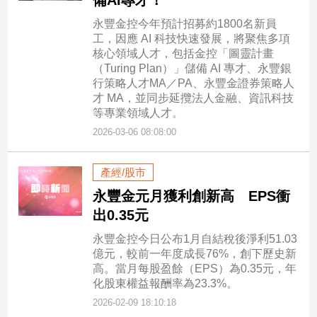
備AI專才！
永豐金控今年預計招募約1800名新員
工，因應 AI 科技快速發展，將聚焦多項
核心領域人才，包括金控「圖靈計畫
（Turing Plan）」儲備 AI 專才、永豐銀
行策略人才MA／PA、永豐金證券策略人
才 MA，並同步延攬法人金融、資訊科技
等專業領域人才。
2026-03-06 08:08:00
產經/股市
永豐金元月獲利創新高 EPS衝
出0.35元
永豐金控今日公布1月自結稅後淨利51.03
億元，較前一年度成長76%，創下歷史新
高。當月每股盈餘（EPS）為0.35元，年
化股東權益報酬率為23.3%。
2026-02-09 18:10:18