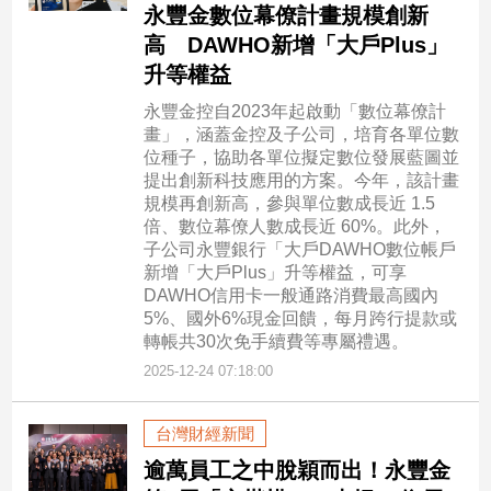
永豐金數位幕僚計畫規模創新
高 DAWHO新增「大戶Plus」
升等權益
永豐金控自2023年起啟動「數位幕僚計
畫」，涵蓋金控及子公司，培育各單位數
位種子，協助各單位擬定數位發展藍圖並
提出創新科技應用的方案。今年，該計畫
規模再創新高，參與單位數成長近 1.5
倍、數位幕僚人數成長近 60%。此外，
子公司永豐銀行「大戶DAWHO數位帳戶
新增「大戶Plus」升等權益，可享
DAWHO信用卡一般通路消費最高國內
5%、國外6%現金回饋，每月跨行提款或
轉帳共30次免手續費等專屬禮遇。
2025-12-24 07:18:00
台灣財經新聞
逾萬員工之中脫穎而出！永豐金