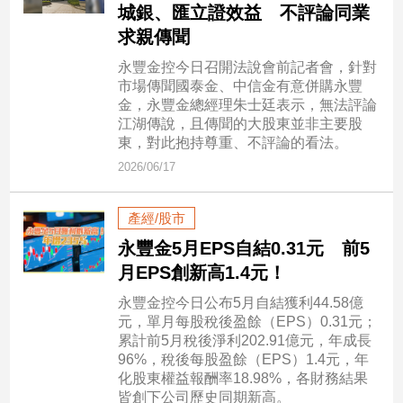
民
城銀、匯立證效益 不評論同業
調
求親傳聞
國
永豐金控今日召開法說會前記者會，針對
會
市場傳聞國泰金、中信金有意併購永豐
焦
金，永豐金總經理朱士廷表示，無法評論
點
江湖傳說，且傳聞的大股東並非主要股
東，對此抱持尊重、不評論的看法。
2026/06/17
觀
點
產經/股市
兩
永豐金5月EPS自結0.31元 前5
岸/
月EPS創新高1.4元！
國
際
永豐金控今日公布5月自結獲利44.58億
元，單月每股稅後盈餘（EPS）0.31元；
社
累計前5月稅後淨利202.91億元，年成長
會/
96%，稅後每股盈餘（EPS）1.4元，年
地
化股東權益報酬率18.98%，各財務結果
方
皆創下公司歷史同期新高。