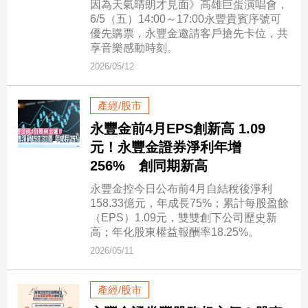
因為天氣晴朗才見面》高雄巨蛋演唱會，
6/5（五）14:00～17:00永豐貴賓序號可
優先購票，永豐金邀請客戶搶先卡位，共
娛
享音樂感動時刻。
樂
2026/05/12
娛
樂
產經/股市
星
聞
永豐金前4月EPS創新高 1.09
元！永豐金證券淨利年增
流
行/
256% 創同期新高
時
永豐金控今日公布前4月自結稅後淨利
尚
158.33億元，年成長75%；累計每股盈餘
追
（EPS）1.09元，雙雙創下公司歷史新
星
高；年化股東權益報酬率18.25%。
2026/05/11
生
產經/股市
活