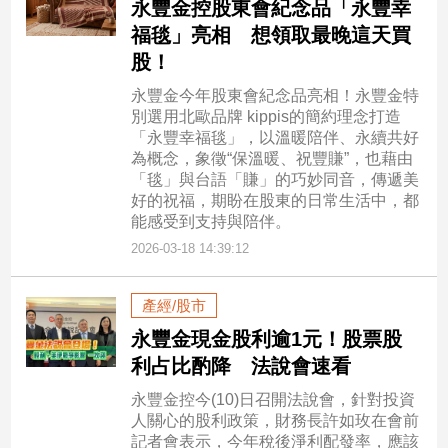
永豐金控股東會紀念品「永豐幸
寵
物
福毯」亮相 想領取最晚這天買
Pet
股！
永豐金今年股東會紀念品亮相！永豐金特
別選用北歐品牌 kippis的簡約理念打造
影
「永豐幸福毯」，以溫暖陪伴、永續共好
音
為概念，象徵“保溫暖、祝豐賺”，也藉由
專
「毯」與台語「賺」的巧妙同音，傳遞美
區
好的祝福，期盼在股東的日常生活中，都
能感受到支持與陪伴。
2026-03-18 14:39:12
合
作
產經/股市
媒
永豐金現金股利逾1元！股票股
體
利占比酌降 法說會速看
永豐金控今(10)日召開法說會，針對投資
投
人關心的股利政策，財務長許如玫在會前
稿
記者會表示，今年稅後淨利配發率，應該