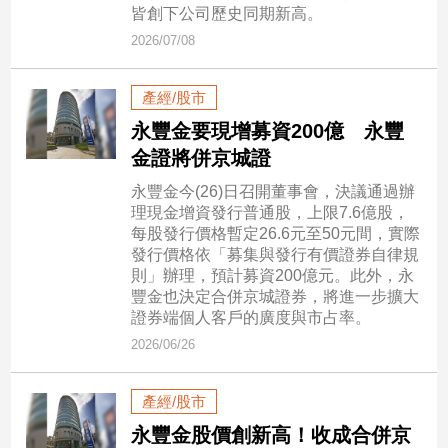
市
皆創下公司歷史同期新高。
房
2026/07/08
地
產
產經/股市
永豐金要現增募資200億 永豐
品
金證將併京城證
觀
永豐金今(26)日召開董事會，決議通過辦
點
理現金增資發行普通股，上限7.6億股，
政
每股發行價格暫定26.6元至50元間，實際
發行價格依「募集與發行有價證券自律規
治
則」辦理，預計募資200億元。此外，永
豐金也決定合併京城證券，將進一步擴大
政
證券端個人客戶的廣度與市占率。
治
焦
2026/06/26
點
品
產經/股市
觀
永豐金股價創新高！收成合併京
點