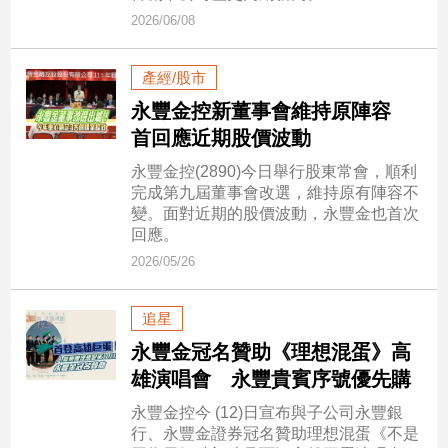
新
2026/06/08
冠
病
毒
產經/股市
專
永豐金控新董事會維持原陣容
區
首回應近期股價波動
永豐金控(2890)今日舉行股東常會，順利
南
完成第九屆董事會改選，維持原有陣容不
變。面對近期的股價波動，永豐金也首次
台
回應。
灣
2026/05/26
觀
點
追星
南
永豐金冠名贊助《理想混蛋》高
台
雄演唱會 永豐貴賓序號優先購
灣
觀
永豐金控今 (12)日宣布與子公司永豐銀
點
行、永豐金證券冠名贊助理想混蛋《不是