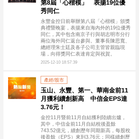
第8屆「心楷模」 表揚19位優
秀同仁
永豐金控日前舉辦第八屆「心楷模」頒獎
典禮暨晚宴，表揚來自海內外的19位優秀
同仁，其中包含南京子行與胡志明市分行
兩位海外同仁返台參與。董事長陳思寬、
總經理朱士廷及各子公司主管皆親臨現
場，向得獎同仁表達肯定與祝賀。
2025-12-10 18:57:39
產經/股市
玉山、永豐、第一、華南金前11
月獲利續創新高 中信金EPS達
3.76元！
金控11月暨前11月自結獲利陸續出爐，
其中，中信金前11月自結稅後盈餘
743.52億元，續創歷年同期新高，每股稅
後盈餘（EPS）來到3.76元；同樣續創歷