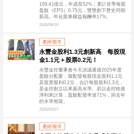
109.41億元，年成長52%；累計首季每股
子/
盈餘（EPS）0.75元，雙雙創下歷史同期
感
新高。年化股東權益報酬率17%。
情
2026/04/10
藝
術
／
產經/股市
文
永豐金股利1.3元創新高 每股現
創
／
金1.1元＋股票0.2元！
電
永豐金控董事會今天決議通過2025年度
影
盈餘分配案，擬配發每股現金股利1.1元
推
及股票股利0.2元，合計每股股利1.3元，
薦
是金控創立以來最高水準。若以金控稅後
科
淨利來計算，盈餘配發率達71%，與去年
技/
的水準相當。
遊
2026/03/27
戲
運
產經/股市
動