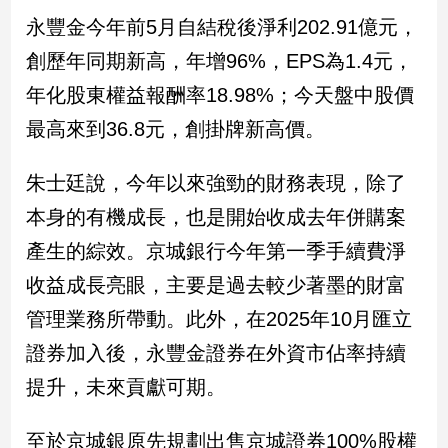
民
永豐金今年前5月自結稅後淨利202.91億元，
調
創歷年同期新高，年增96%，EPS為1.4元，
國
會
年化股東權益報酬率18.98%；今天盤中股價
焦
最高來到36.8元，創掛牌新高價。
點
朱士廷說，今年以來強勁的財務表現，除了
觀
本身的有機成長，也是開始收成去年併購案
點
產生的綜效。京城銀行今年第一季手續費淨
兩
收益成長亮眼，主要是過去較少著墨的財富
岸/
國
管理業務所帶動。此外，在2025年10月匯立
際
證券加入後，永豐金證券在外資市佔率持續
社
提升，未來貢獻可期。
會/
地
方
至於京城銀原先規劃出售京城證券100%股權