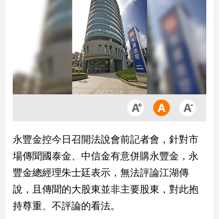
市
房
地
產
品
觀
點
政
治
永豐金控今日召開法說會前記者會，針對市
政
場傳聞國泰金、中信金有意併購永豐金，永
治
焦
豐金總經理朱士廷表示，無法評論江湖傳
點
說，且傳聞的大股東並非主要股東，對此抱
品
觀
持尊重、不評論的看法。
點