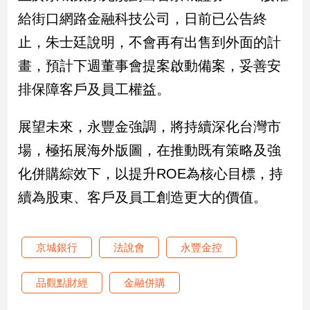
新
給街口網路金融科技公司，日前已公告終
冠
病
止，朱士廷說明，不會再有出售到外面的計
毒
畫，預計下週董事會提案啟動備案，妥善安
專
區
排保障客戶及員工權益。
展望未來，永豐金強調，將持續深化台灣市
南
場，極拓展海外版圖，在推動既有策略及強
台
灣
化併購綜效下，以提升ROE為核心目標，持
觀
續為股東、客戶及員工創造更大的價值。
點
南
京城銀行
法說會
永豐金控
台
灣
觀
品觀點財經
金融併購
點