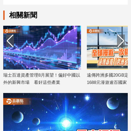
相關新聞
娛
樂
娛
樂
星
聞
流
行/
月展望！偏好中國以
遠傳跨洲多國20GB定量包全新登場
時
尚
這些產業
1688元漫遊逾百國家！
2026/08/06
2
追
星
生
活