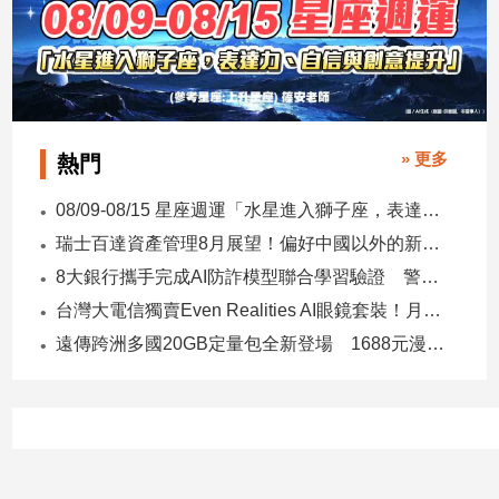
建
築/
室
內
設
計
» 更多
熱門
旅
遊/
08/09-08/15 星座週運「水星進入獅子座，表達力、自信與創意提升」
美
瑞士百達資產管理8月展望！偏好中國以外的新興市場 看好這些產業
食
8大銀行攜手完成AI防詐模型聯合學習驗證 警示帳戶準確度提升2倍
星
座/
台灣大電信獨賣Even Realities AI眼鏡套裝！月付1399元 專案價3990
命
遠傳跨洲多國20GB定量包全新登場 1688元漫遊逾百國家！
理
消
費
健
康/
親