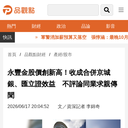
熱門
財經
政治
品論
影音
品
軍警消加薪預算又落空 張惇涵：最晚10月與
觀
點
財
首頁
品觀點財經
產經/股市
經
永豐金股價創新高！收成合併京城
台
灣
銀、匯立證效益 不評論同業求親傳
財
經
聞
新
聞
2026/06/17 20:04:52
文／資深記者 李錦奇
產
經/
股