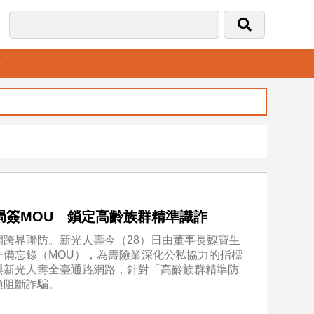
音
局簽MOU 鎖定高齡族群精準識詐
跨界聯防。新光人壽今（28）日由董事長魏寶生
備忘錄（MOU），為壽險業深化公私協力的指標
與新光人壽全臺通路網路，針對「高齡族群精準防
頭阻斷詐騙。