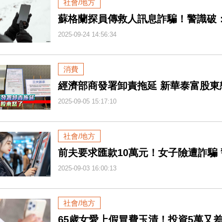
社會/地方
蘇格蘭探員傳救人訊息詐騙！警識破
2025-09-24 14:56:34
消費
經濟部商發署卸責拖延 新華泰富股東
2025-09-05 15:17:10
社會/地方
前夫要求匯款10萬元！女子險遭詐騙
2025-09-03 16:00:13
社會/地方
65歲女愛上假冒費玉清！投資5萬又差