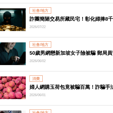
社會/地方
詐團簡陋交易所藏民宅！彰化婦捧8
2026/07/22
社會/地方
50歲男網戀新加坡女子險被騙 郵局
2026/06/02
消費
婦人網購玉荷包竟被騙百萬！詐騙手
2026/06/01
社會/地方