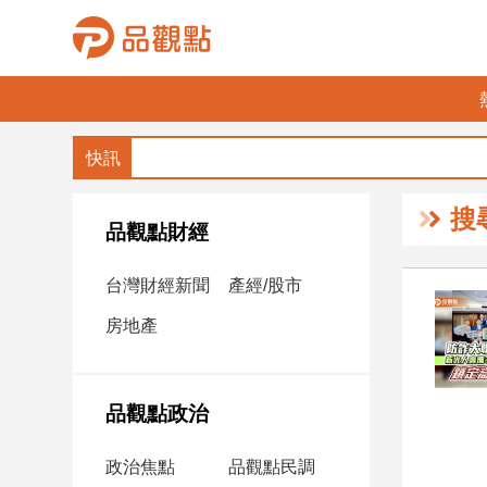
品
觀
點
財
搜
經
品觀點財經
台
台灣財經新聞
產經/股市
灣
財
房地產
經
新
聞
品觀點政治
產
經/
政治焦點
品觀點民調
股