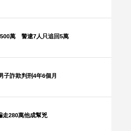
00萬 警逮7人只追回5萬
男子詐欺判刑4年6個月
騙走280萬他成幫兇