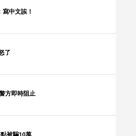
：寫中文誒！
怒了
 警方即時阻止
點被騙10萬