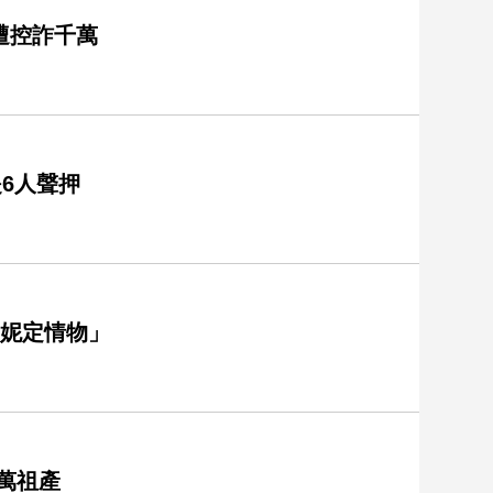
遭控詐千萬
6人聲押
蔓妮定情物」
0萬祖產