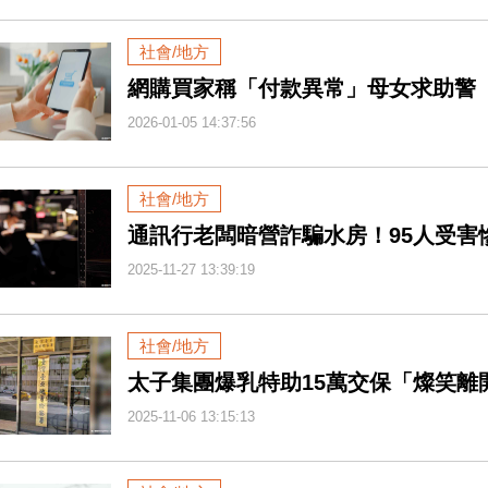
社會/地方
網購買家稱「付款異常」母女求助警
2026-01-05 14:37:56
社會/地方
通訊行老闆暗營詐騙水房！95人受害慘
2025-11-27 13:39:19
社會/地方
太子集團爆乳特助15萬交保「燦笑離
2025-11-06 13:15:13