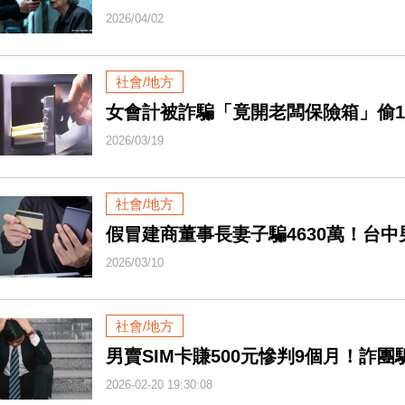
2026/04/02
社會/地方
女會計被詐騙「竟開老闆保險箱」偷15
2026/03/19
社會/地方
假冒建商董事長妻子騙4630萬！台中
2026/03/10
社會/地方
男賣SIM卡賺500元慘判9個月！詐團
2026-02-20 19:30:08