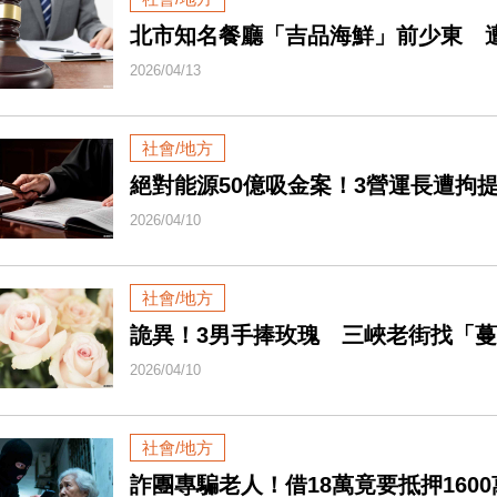
北市知名餐廳「吉品海鮮」前少東 
2026/04/13
社會/地方
絕對能源50億吸金案！3營運長遭拘提
2026/04/10
社會/地方
詭異！3男手捧玫瑰 三峽老街找「
2026/04/10
社會/地方
詐團專騙老人！借18萬竟要抵押160