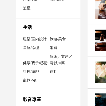
民
調
追星
國
會
焦
生活
點
建築/室內設計
旅遊/美食
觀
星座/命理
消費
點
藝術／文創／
健康/親子/感情
電影推薦
兩
岸/
科技/遊戲
運動
國
際
寵物Pet
社
會/
地
影音專區
方