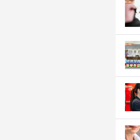
建
築/
室
內
設
計
旅
遊/
美
食
星
座/
命
理
消
費
健
康/
親