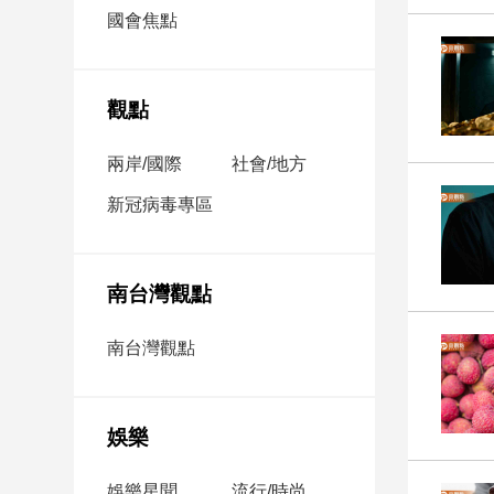
市
國會焦點
房
地
產
觀點
兩岸/國際
社會/地方
品
觀
新冠病毒專區
點
政
治
南台灣觀點
政
南台灣觀點
治
焦
點
娛樂
品
觀
點
娛樂星聞
流行/時尚