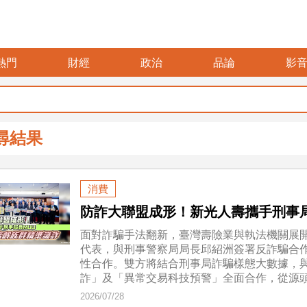
熱門
財經
政治
品論
影
尋結果
消費
防詐大聯盟成形！新光人壽攜手刑事
面對詐騙手法翻新，臺灣壽險業與執法機關展開
代表，與刑事警察局局長邱紹洲簽署反詐騙合作
性合作。雙方將結合刑事局詐騙樣態大數據，
詐」及「異常交易科技預警」全面合作，從源
2026/07/28