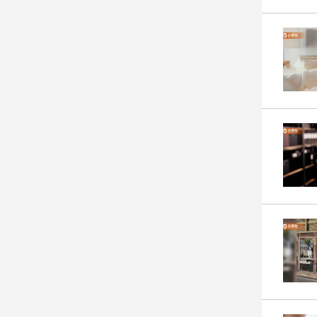
娛
樂
娛
樂
星
聞
流
行/
時
尚
追
星
生
活