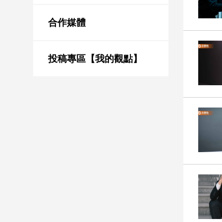
新
冠
合作媒體
病
毒
專
區
投稿專區【我的觀點】
南
台
灣
觀
點
南
台
灣
觀
點