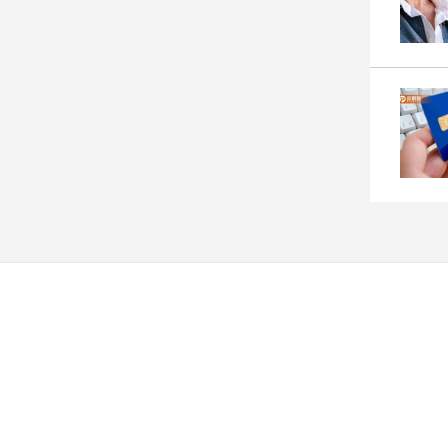
子/
感
情
藝
術
／
文
創
／
電
影
推
薦
科
技/
遊
戲
運
動