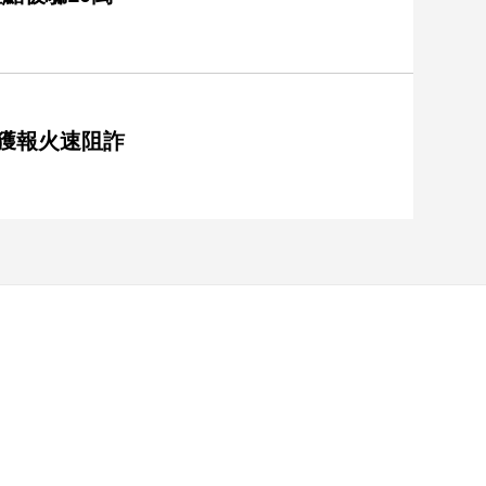
獲報火速阻詐