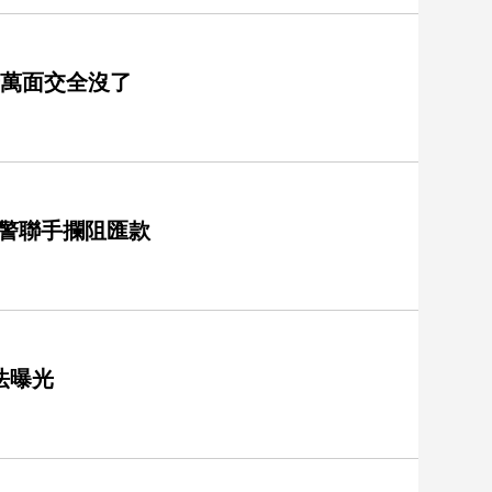
千萬面交全沒了
員警聯手攔阻匯款
法曝光