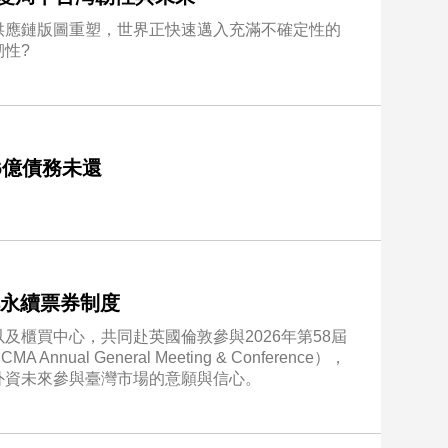
供應鏈版圖重塑，世界正快速邁入充滿不確定性的
性?
6億債務未還
傳永續票券制度
及櫃買中心，共同赴英國倫敦參與2026年第58屆
al General Meeting & Conference），
外資未來參與臺灣市場的意願與信心。