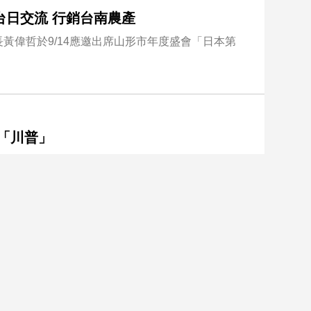
日交流 行銷台南農產
黃偉哲於9/14應邀出席山形市年度盛會「日本第
「川普」
盟約成姊妹港
在加拿大納奈莫市盛大舉辦，世界多個重要港口人員齊