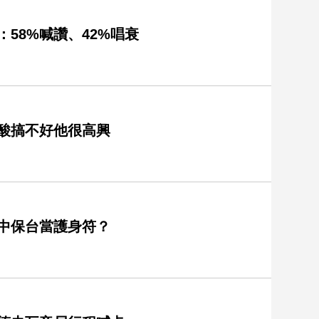
58%喊讚、42%唱衰
酸搞不好他很高興
中保台當護身符？