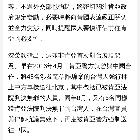
民
客。不過外交部也強調，將密切關注肯亞政
調
府規定變動，必要時將向肯國表達嚴正關切
國
會
並全力交涉，同時提醒國人審慎評估前往肯
焦
亞的必要性。
點
沈榮欽指出，這並非肯亞首次對台展現惡
觀
意。早在2016年4月，肯亞警方就曾與中國合
點
作，將45名涉及電信詐騙案的台灣人強行押
兩
上中方專機送往北京，其中包括已被肯亞法
岸/
院判決無罪的人員。同年8月，又有5名同樣
國
際
獲肯亞法院判決無罪的台灣人，在台灣官員
社
與律師抗議無效下，再度被肯亞警方強制送
會/
地
往中國。
方