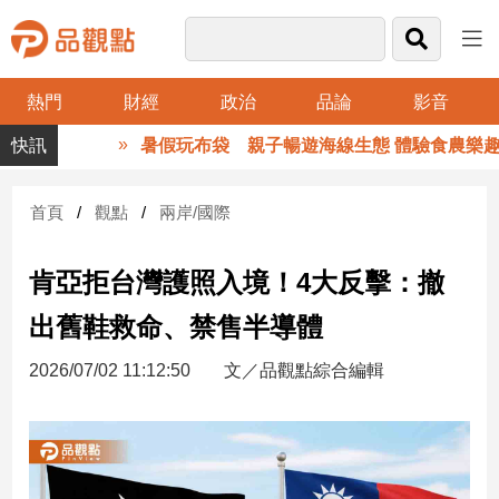
熱門
財經
政治
品論
影音
品
暑假玩布袋 親子暢遊海線生態 體驗食農樂趣
觀
點
財
首頁
觀點
兩岸/國際
經
肯亞拒台灣護照入境！4大反擊：撤
台
灣
出舊鞋救命、禁售半導體
財
經
2026/07/02 11:12:50
文／品觀點綜合編輯
新
聞
產
經/
股