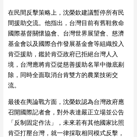
在民間反擊策略上，沈榮欽建議暫停所有民
娛
間援助交流。他指出，台灣目前有舊鞋救命
樂
國際基督關懷協會、台灣世界展望會、慈濟
娛
基金會以及國際合作發展基金會等組織投入
樂
星
肯亞援助，鑑於肯亞政府已拒絕台灣人入
聞
境，台灣應將肯亞從慈善援助名單中徹底剔
流
行/
除，同時全面取消台肯雙方的農業技術交
時
流。
尚
追
星
最後在輿論戰方面，沈榮欽認為台灣政府應
召開國際記者會，對外表達嚴正立場並公告
「反制固定作法」，未來若有其他國家比照
生
活
肯亞打壓台灣，就一律採取相同模式反擊，