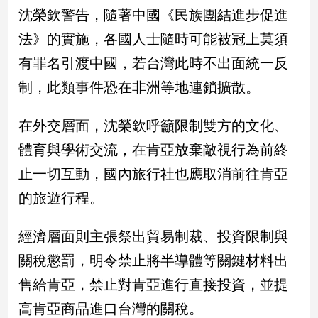
新
沈榮欽警告，隨著中國《民族團結進步促進
冠
法》的實施，各國人士隨時可能被冠上莫須
病
毒
有罪名引渡中國，若台灣此時不出面統一反
專
區
制，此類事件恐在非洲等地連鎖擴散。
在外交層面，沈榮欽呼籲限制雙方的文化、
南
體育與學術交流，在肯亞放棄敵視行為前終
台
止一切互動，國內旅行社也應取消前往肯亞
灣
觀
的旅遊行程。
點
經濟層面則主張祭出貿易制裁、投資限制與
南
台
關稅懲罰，明令禁止將半導體等關鍵材料出
灣
售給肯亞，禁止對肯亞進行直接投資，並提
觀
點
高肯亞商品進口台灣的關稅。