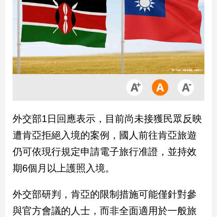
市
房
地
產
品
觀
點
政
外交部1日回應表示，目前尚未接獲民眾反映
治
遭肯亞拒絕入境的案例，國人前往肯亞旅遊
政
仍可依現行規定申請電子旅行准證，並持效
治
期6個月以上護照入境。
焦
點
品
外交部研判，肯亞的限制措施可能僅針對參
觀
與官方會議的人士，而非全面適用於一般旅
點