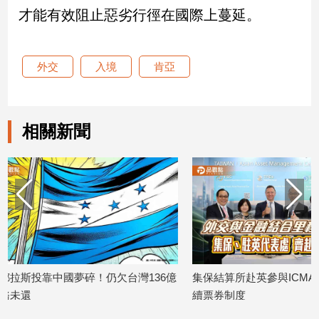
才能有效阻止惡劣行徑在國際上蔓延。
建
築/
室
內
外交
入境
肯亞
設
計
旅
相關新聞
遊/
美
食
星
座/
命
理
消
費
136億
集保結算所赴英參與ICMA年會 宣傳永
賴清德閃電出
健
續票券制度
58%喊讚、4
康/
2026/05/29
2026/05/07
親