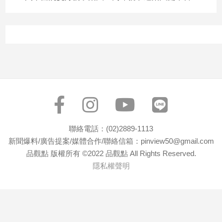
寵
物
Pet
影
音
專
區
聯絡電話：(02)2889-1113
合
新聞爆料/廣告提案/媒體合作/聯絡信箱：pinview50@gmail.com
作
品觀點 版權所有 ©2022 品觀點 All Rights Reserved.
媒
隱私權聲明
體
投
稿