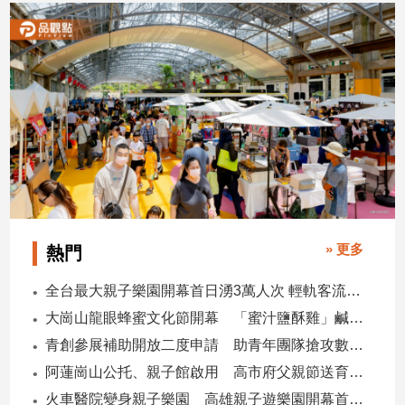
子/
感
情
藝
術
／
文
創
／
電
影
推
» 更多
熱門
薦
科
全台最大親子樂園開幕首日湧3萬人次 輕軌客流增20倍
技/
大崗山龍眼蜂蜜文化節開幕 「蜜汁鹽酥雞」鹹甜跨界搶話題
遊
戲
青創參展補助開放二度申請 助青年團隊搶攻數位轉型商機
運
阿蓮崗山公托、親子館啟用 高市府父親節送育兒暖禮
動
火車醫院變身親子樂園 高雄親子遊樂園開幕首日爆棚