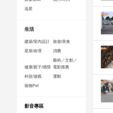
民
調
追星
國
會
焦
生活
點
建築/室內設計
旅遊/美食
觀
星座/命理
消費
點
藝術／文創／
健康/親子/感情
電影推薦
兩
岸/
科技/遊戲
運動
國
際
寵物Pet
社
會/
地
影音專區
方