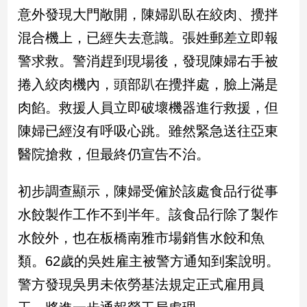
民
意外發現大門敞開，陳婦趴臥在絞肉、攪拌
調
混合機上，已經失去意識。張姓郵差立即報
國
會
警求救。警消趕到現場後，發現陳婦右手被
焦
捲入絞肉機內，頭部趴在攪拌處，臉上滿是
點
肉餡。救援人員立即破壞機器進行救援，但
陳婦已經沒有呼吸心跳。雖然緊急送往亞東
觀
醫院搶救，但最終仍宣告不治。
點
兩
初步調查顯示，陳婦受僱於該處食品行從事
岸/
水餃製作工作不到半年。該食品行除了製作
國
際
水餃外，也在板橋南雅市場銷售水餃和魚
社
類。62歲的吳姓雇主被警方通知到案說明。
會/
地
警方發現吳男未依勞基法規定正式雇用員
方