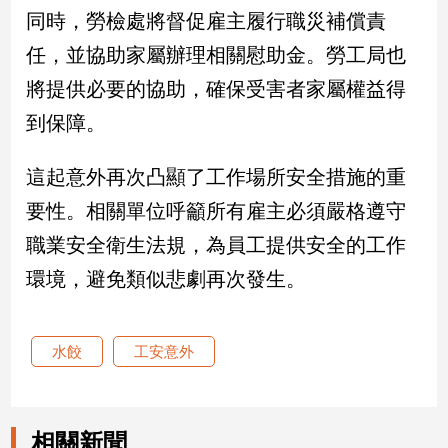
同時，勞檢處將督促雇主履行職災補償責
娛
任，並協助家屬辦理相關慰助金。勞工局也
樂
將提供必要的協助，確保受害者家屬權益得
到保障。
娛
樂
星
這起意外再次凸顯了工作場所安全措施的重
聞
要性。相關單位呼籲所有雇主必須嚴格遵守
流
行/
職業安全衛生法規，為員工提供安全的工作
時
環境，避免類似悲劇再次發生。
尚
追
星
水餃
工安意外
生
活
相關新聞