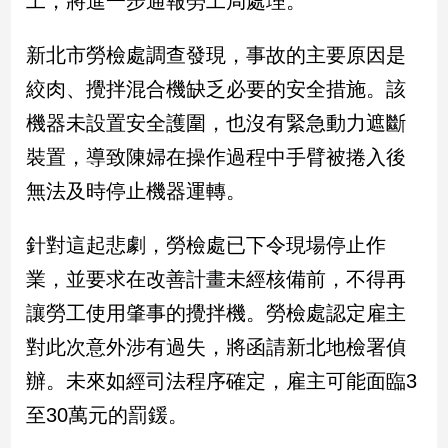
工，將進一步通報勞工局處理。
新
冠
新北市勞檢處調查發現，事故的主要原因是
病
毒
絞肉、攪拌混合機缺乏必要的安全措施。該
專
區
機器未設置安全護圍，也沒有緊急動力遮斷
裝置，導致陳婦在操作過程中手臂被捲入後
無法及時停止機器運轉。
南
台
針對這起悲劇，勞檢處已下令現場停止作
灣
觀
業，並要求在改善計畫未經核備前，不得再
點
讓勞工使用肇事的攪拌機。勞檢處認定雇主
南
對此次意外涉有過失，將函請新北地檢署偵
台
辦。未來如經司法程序確定，雇主可能面臨3
灣
觀
至30萬元的罰鍰。
點