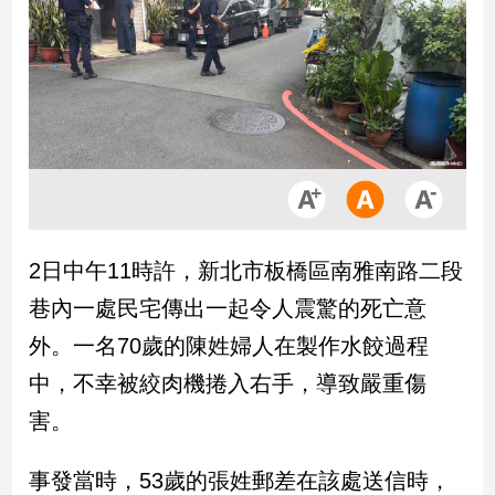
市
房
地
產
品
觀
點
政
2日中午11時許，新北市板橋區南雅南路二段
治
巷內一處民宅傳出一起令人震驚的死亡意
政
外。一名70歲的陳姓婦人在製作水餃過程
治
中，不幸被絞肉機捲入右手，導致嚴重傷
焦
點
害。
品
觀
事發當時，53歲的張姓郵差在該處送信時，
點