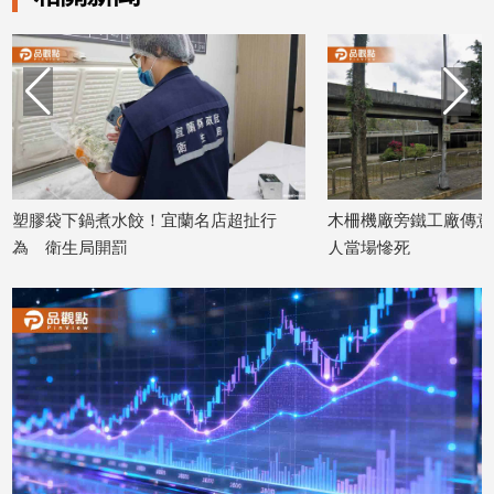
建
築/
室
內
設
計
旅
遊/
袋下鍋煮水餃！宜蘭名店超扯行
木柵機廠旁鐵工廠傳意外！鋼
美
衛生局開罰
人當場慘死
食
6/22
2026/06/16
星
座/
命
理
消
費
健
康/
親