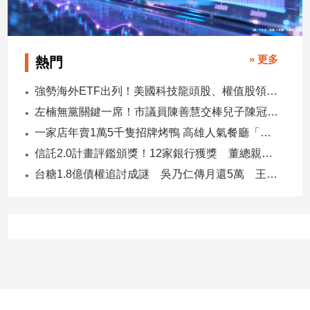
子/
感
情
» 更多
熱門
藝
術
強勢海外ETF出列！美國科技龍頭股、權值股領軍 專家這樣說
／
文
左楠無黨關鍵一席！市議員陳善慧交棒兒子陳冠宇 一人參選 兩代服務
創
一家店年賣1萬5千隻招牌烤鴨 高雄人氣餐廳「鴨點棧」展新店
／
電
信託2.0計畫評鑑頒獎！12家銀行獲獎 董總親臨領獎
影
台糖1.8億債權追討成謎 吳乃仁傳月還5萬 王鴻薇轟：要還到379歲
推
薦
科
技/
遊
戲
運
動