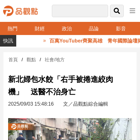
熱門
財經
政治
品論
影音
品
百萬YouTuber齊聚高雄 青年國際論壇揭
觀
點
財
首頁
觀點
社會/地方
經
新北婦包水餃「右手被捲進絞肉
台
灣
機」 送醫不治身亡
財
經
2025/09/03 15:48:16
文／品觀點綜合編輯
新
聞
產
經/
股