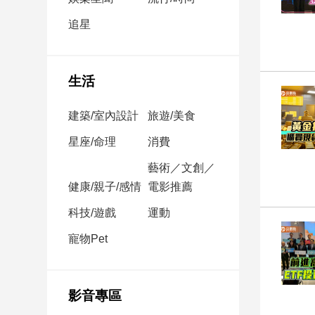
民
調
追星
國
會
焦
生活
點
建築/室內設計
旅遊/美食
觀
星座/命理
消費
點
藝術／文創／
健康/親子/感情
電影推薦
兩
岸/
科技/遊戲
運動
國
際
寵物Pet
社
會/
地
影音專區
方