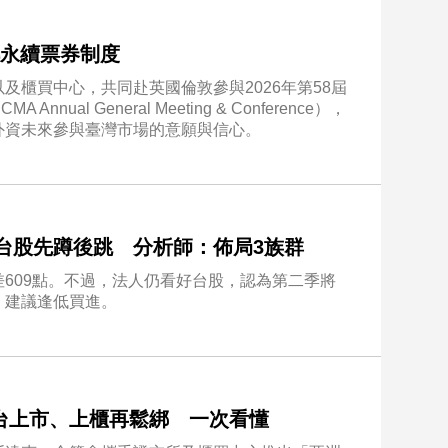
傳永續票券制度
及櫃買中心，共同赴英國倫敦參與2026年第58屆
al General Meeting & Conference），
外資未來參與臺灣市場的意願與信心。
好台股先蹲後跳 分析師：佈局3族群
609點。不過，法人仍看好台股，認為第二季將
，建議逢低買進。
台上市、上櫃再鬆綁 一次看懂