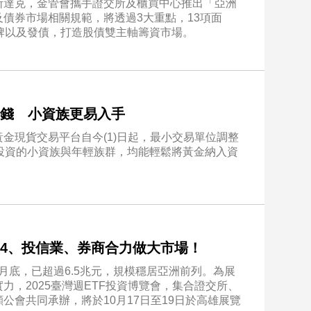
斯達克，金管會攜手證交所及櫃買中心推出「亞洲
債券市場相關規範，將透過3大重點，13項面
牌以及發債，打造股債雙主軸籌資市場。
台錢 小資族更易入手
金現貨交易平台自今(1)日起，最小交易單位調整
現貨投資的小資族與年輕族群，均能輕鬆將黃金納入資
F4、投信業、券商合力做大市場！
月底，已超過6.5兆元，規模穩居亞洲前列。為展
，2025臺灣週ETF投資博覽會，集合證交所、
公會共同承辦，將於10月17日至19日於高雄展覽