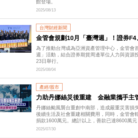
館登場。
2025/08/13
台灣財經新聞
金管會規劃10月「臺灣週」！證券F
為了推動台灣成為亞洲資產管理中心，金管會
週」活動，結合證券期貨周邊單位人力與資源投
23日舉行。
2025/08/04
產經/股市
力助丹娜絲災後重建 金融業攜手主
丹娜絲颱風襲台重創中南部，造成嚴重災害損
後續生活及社會重建相關費用，同時，金管會
捐款1600萬元。總計以上，善款已達8600
2025/07/30