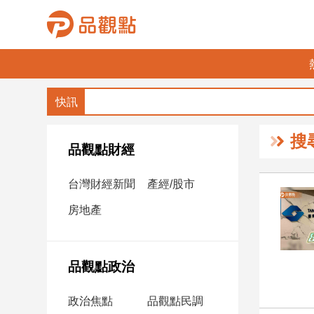
品
觀
點
財
搜
經
品觀點財經
台
台灣財經新聞
產經/股市
灣
財
房地產
經
新
聞
品觀點政治
產
經/
政治焦點
品觀點民調
股