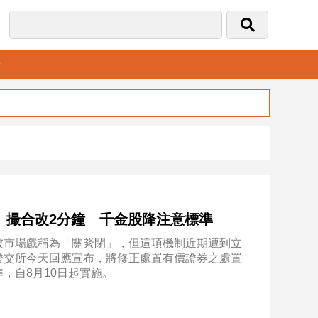
音
、撮合改2分鐘 千金股降注意標準
被市場戲稱為「關緊閉」，但這項機制近期遭到立
證交所今天回應宣布，將修正處置有價證券之處置
，自8月10日起實施。