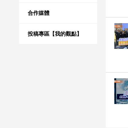
新
冠
合作媒體
病
毒
專
區
投稿專區【我的觀點】
南
台
灣
觀
點
南
台
灣
觀
點