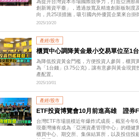
為提升台灣資本市場國際競爭力，打造亞洲那
創新籌資平臺」，透過放寬及精進創新板制度及
向，共25項措施，吸引國內外優質企業來台掛
2025/10/20
產經/股市
櫃買中心調降黃金最小交易單位至1
為降低投資黃金門檻，方便投資人參與，櫃買黃
為「1台錢」(3.75公克)，讓有意參與黃金
產配置。
2025/10/01
產經/股市
ETF投資博覽會10月前進高雄 證券
台灣ETF市場規模近年爆炸式成長，截至今年6
現臺灣擁有成為「亞洲資產管理中心」的穩健實力
櫃買中心、期交所、集保結算所，以及投信投顧