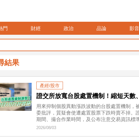
熱門
財經
政治
品論
影
尋結果
產經/股市
證交所放寬台股處置機制！縮短天數
用來抑制個股異動漲跌波動的台股處置機制，
委批評，質疑會使遭處置股票下跌時賣不掉。
期間、撮合作業時間，及公布注意交易資訊標準
2026/08/03