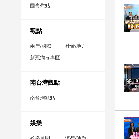
市
國會焦點
房
地
產
觀點
兩岸/國際
社會/地方
品
觀
新冠病毒專區
點
政
治
南台灣觀點
政
南台灣觀點
治
焦
點
娛樂
品
觀
點
娛樂星聞
流行/時尚