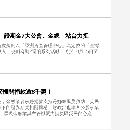
4、證期金7大公會、金總 站台力挺
首度規劃以「亞洲資產管理中心」為定位的「臺灣
入，規劃為期2週的系列活動，將於10月15日至
管機關捐款逾8千萬！
失，金融業者紛紛捐款支持丹娜絲風災救助、災民
轄下的證券期貨相關機構，財政部也率各公股事業
萬元，展現金融業與主管機關力挺災區災民的心意。