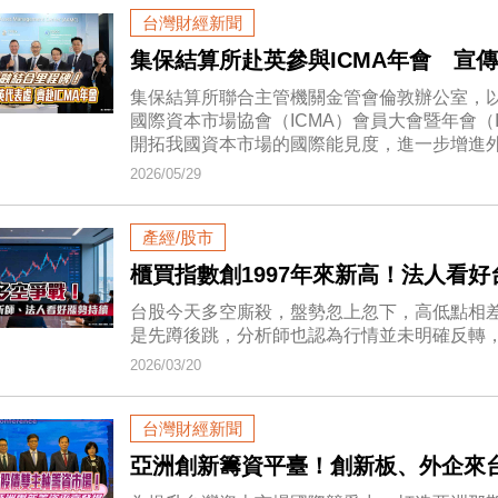
台灣財經新聞
集保結算所赴英參與ICMA年會 宣
集保結算所聯合主管機關金管會倫敦辦公室，以
國際資本市場協會（ICMA）會員大會暨年會（ICMA Annu
開拓我國資本市場的國際能見度，進一步增進
2026/05/29
產經/股市
櫃買指數創1997年來新高！法人看
台股今天多空廝殺，盤勢忽上忽下，高低點相差
是先蹲後跳，分析師也認為行情並未明確反轉
2026/03/20
台灣財經新聞
亞洲創新籌資平臺！創新板、外企來