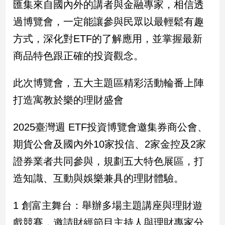
匯集來自國內外的講者與金融專家，相信透
建
過博覽會，一定能讓參與民眾以最輕鬆有趣
築/
室
方式，深化對ETF的了解應用，並掌握最新
內
商品特色跟正確的投資觀念。
設
計
旅
此次博覽會，五大主題區精彩活動輪番上陣
遊/
打造寓教於樂的理財盛會
美
食
2025臺灣週 ETF投資博覽會邀集券商公會、
星
座/
期貨公會及國內外10家投信、2家金控及2家
命
證券業者共同參與，規劃五大特色展區，打
理
消
造知識、互動與娛樂兼具的理財體驗。
費
健
1 創富主舞台：舉辦多場主題講座與理財遊
康/
戲競賽，邀請財經節目主持人與理財專家分
親