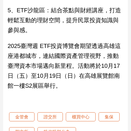
寵
物
5、ETF沙龍區：結合茶點與財經講座，打造
Pet
輕鬆互動的理財空間，提升民眾投資知識與
參與感。
影
音
2025臺灣週 ETF投資博覽會期望透過高雄這
專
座港都城市，連結國際資產管理視野，推動
區
臺灣資本市場邁向新里程。活動將於10月17
日（五）至10月19日（日）在高雄展覽館南
合
館一樓S2展區舉行。
作
媒
體
金管會
證交所
櫃買中心
集保
投
稿