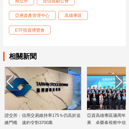
期交所
投信投顧公會
專
區
亞洲資產管理中心
高雄專區
【我
的
ETF投資博覽會
觀
點】
相關新聞
證交所：信用交易維持率175％仍高於追
亞資高雄專區滿周年！
繳門檻 違約交割3700萬
果 卓榮泰視察中信銀