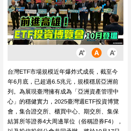
市
房
地
產
品
觀
點
政
台灣ETF市場規模近年爆炸式成長，截至今
治
年6月底，已超過6.5兆元，規模穩居亞洲前
政
列。為展現臺灣擁有成為「亞洲資產管理中
治
心」的穩健實力，2025臺灣週ETF投資博覽
焦
點
會，集合證交所、櫃買中心、期交所、集保
品
結算所等證券4大周邊單位（俗稱證券F4），
觀
點