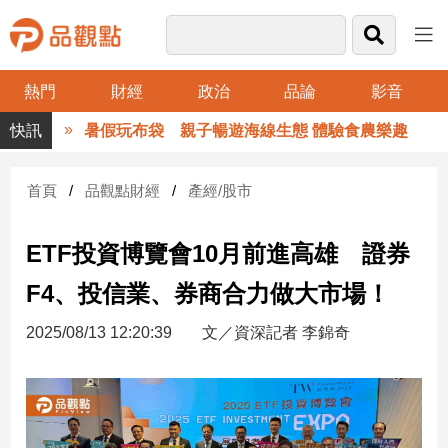
熱門
財經
政治
品論
影音
品
暑假玩布袋 親子暢遊海線生態 體驗食農樂趣
觀
點
財
首頁
品觀點財經
產經/股市
經
ETF投資博覽會10月前進高雄 證券
台
灣
F4、投信業、券商合力做大市場！
財
經
2025/08/13 12:20:39
文／資深記者 李錦奇
新
聞
產
經/
股