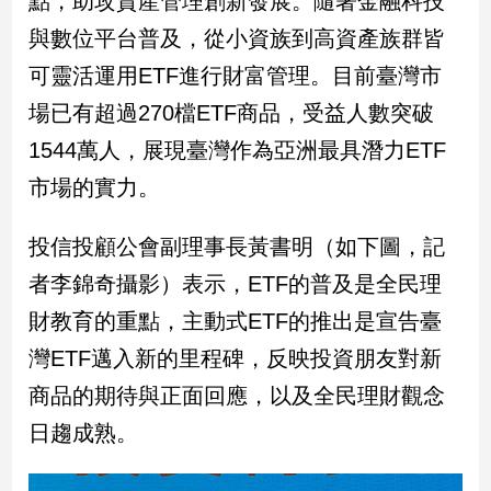
點，助攻資產管理創新發展。隨著金融科技
新
與數位平台普及，從小資族到高資產族群皆
冠
病
可靈活運用ETF進行財富管理。目前臺灣市
毒
專
場已有超過270檔ETF商品，受益人數突破
區
1544萬人，展現臺灣作為亞洲最具潛力ETF
市場的實力。
南
台
投信投顧公會副理事長黃書明（如下圖，記
灣
者李錦奇攝影）表示，ETF的普及是全民理
觀
財教育的重點，主動式ETF的推出是宣告臺
點
灣ETF邁入新的里程碑，反映投資朋友對新
南
商品的期待與正面回應，以及全民理財觀念
台
灣
日趨成熟。
觀
點