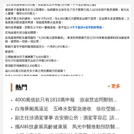
2026/07/28
2026/07/26
» 更多
熱門
4000萬借款只有1810萬申報 游淑慧追問鄭朝方：2190萬差額去哪了
白海豚颱風逼近 五峰水梨緊急搶收 徐欣瑩臉書急呼「搶救五峰水梨」
副主任涉酒駕肇事 吉安鄉公所：酒駕零容忍 請辭獲准
攜AI科技參展高齡健康展 馬光中醫推動預防醫學迎接長壽新經濟