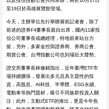
以及投信投顧公會共同承辦，將於10月17日
民
至19日於高雄展覽館登場。
調
國
會
今天，主辦單位先行舉辦展前記者會，除了
焦
前述的證券F4董事長親自出席，國內11家投
點
信公司董事長或總經理，特地前來站台力
挺，另外，多家金控與證券商、券商公會、
觀
期貨公會、台灣指數公司也到場壯大聲勢。
點
兩
證交所董事長林修銘指出，近年臺灣ETF市
岸/
場持續擴張，發展出多元且具主題性的投
國
際
資，高股息、AI科技、半導體、ESG永續、
社
電動車等熱門題材，吸引不同族群投資人關
會/
地
注；此外，主動式ETF的推出，更是今年焦
方