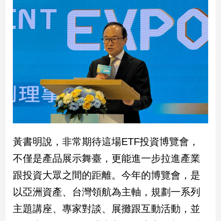
娛
樂
娛
樂
星
聞
流
行/
時
尚
黃書明說，非常期待這場ETF投資博覽會，
追
不僅是產品展示舞臺，更能進一步拉進產業
星
跟投資大眾之間的距離。今年的博覽會，是
以亞洲資產、台灣領航為主軸，規劃一系列
生
主題講座、專家對談、展攤跟互動活動，並
活