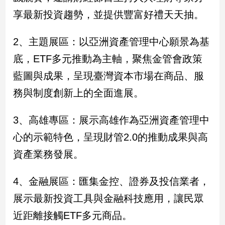
子/
享最新投資趨勢，並提供豐富好禮天天抽。
感
情
2、主題展區：以亞洲資產管理中心願景為基
藝
術
底，ETF多元推動為主軸，聚焦金管會政策
／
藍圖與成果，呈現臺灣資本市場在商品、服
文
創
務與制度創新上的全面進展。
／
電
3、高雄專區：展示高雄作為亞洲資產管理中
影
推
心的示範特色，呈現財管2.0的推動成果與高
薦
資產業務發展。
科
技/
遊
4、金融展區：匯集金控、證券及投信業者，
戲
展示最新投資工具與金融科技應用，讓民眾
運
動
近距離接觸ETF多元商品。