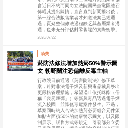
市
會近日不約而同向立法院國民黨黨團總召
房
傅崐萁提出陳情，直言直到新聞播出後，
地
第一線合法販售業者才知道法案已經通
產
過，質疑整個修法過程缺乏與基層業者溝
通，也未充分評估對零售端的實際衝擊。
2026/07/22
品
觀
消費
點
菸防法修法增加熱菸50%警示圖
政
文 朝野關注恐偏離反毒主軸
治
行政院日前通過《菸害防制法》修正草
政
案，針對非法電子煙及新興毒品載具祭出
治
更嚴格管理措施，希望遏止依托咪酯（俗
焦
稱「喪屍煙彈」）等新興毒品透過電子煙
點
流入校園，並降低毒駕案件發生。不過，
草案同時納入合法加熱菸必要組合元件須
品
加貼占面積50%的健康警示圖文，以及限
觀
制展示、販售方式等規定，引發部分立委
點