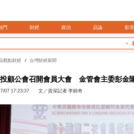
熱門
財經
政治
品論
影
暑假玩布
品觀點財經
台灣財經新聞
投顧公會召開會員大會 金管會主委彭金
7/07 17:23:37
文／資深記者 李錦奇