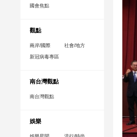
市
國會焦點
房
地
產
觀點
兩岸/國際
社會/地方
品
觀
新冠病毒專區
點
政
治
南台灣觀點
政
南台灣觀點
治
焦
點
娛樂
品
觀
點
娛樂星聞
流行/時尚