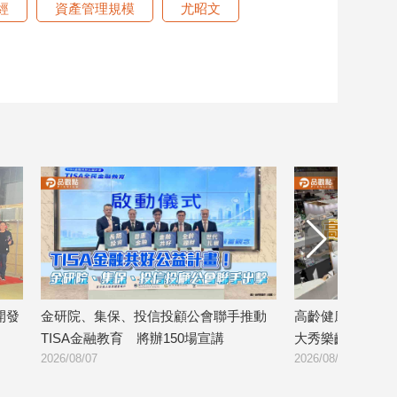
經
資產管理規模
尤昭文
手推動
高齡健康產業博覽會登場 金融壽險業
8大銀行攜手完
大秀樂齡金融服務！
證 警示帳戶
2026/08/07
2026/08/06