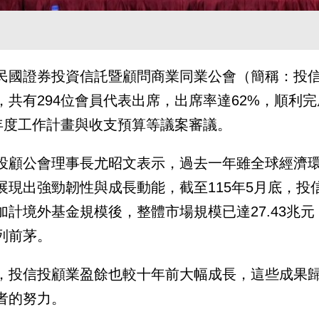
民國證券投資信託暨顧問商業同業公會（簡稱：投信
，共有294位會員代表出席，出席率達62%，順利完
5年度工作計畫與收支預算等議案審議。
投顧公會理事長尤昭文表示，過去一年雖全球經濟
展現出強勁韌性與成長動能，截至115年5月底，投
加計境外基金規模後，整體市場規模已達27.43兆
列前茅。
，投信投顧業盈餘也較十年前大幅成長，這些成果
者的努力。