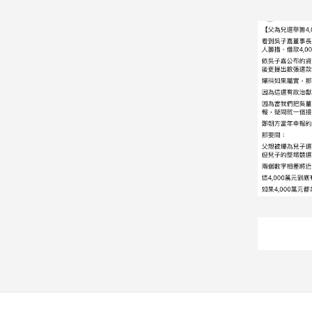
子/
感
情
藝
術
／
文
創
／
電
影
推
薦
科
技/
遊
戲
運
動