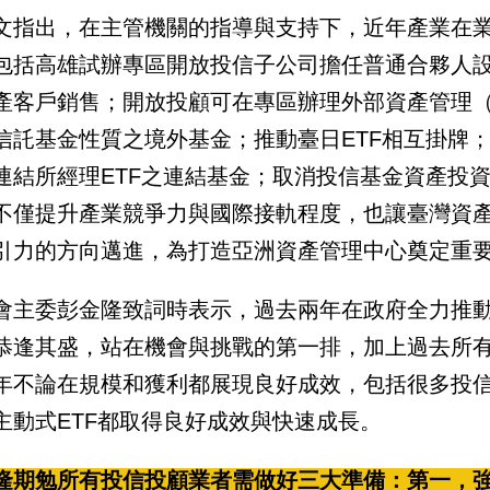
文指出，在主管機關的指導與支持下，近年產業在
包括高雄試辦專區開放投信子公司擔任普通合夥人
產客戶銷售；開放投顧可在專區辦理外部資產管理（
信託基金性質之境外基金；推動臺日ETF相互掛牌；
連結所經理ETF之連結基金；取消投信基金資產投
不僅提升產業競爭力與國際接軌程度，也讓臺灣資
引力的方向邁進，為打造亞洲資產管理中心奠定重
會主委彭金隆致詞時表示，過去兩年在政府全力推
恭逢其盛，站在機會與挑戰的第一排，加上過去所
年不論在規模和獲利都展現良好成效，包括很多投信
主動式ETF都取得良好成效與快速成長。
隆期勉所有投信投顧業者需做好三大準備：第一，