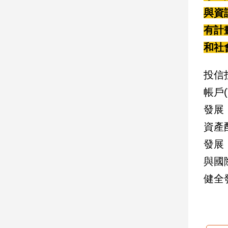
與資
娛
有計
樂
和社
娛
樂
投信
星
帳戶
聞
發展
流
行/
資產
時
尚
發展
追
與國
星
健全
生
活