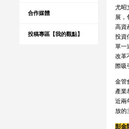
新
尤昭
冠
合作媒體
病
展，
毒
高資
專
區
投稿專區【我的觀點】
投資
單一
南
改革
台
際吸
灣
觀
金管
點
產業
南
近兩
台
灣
放的
觀
點
彭金