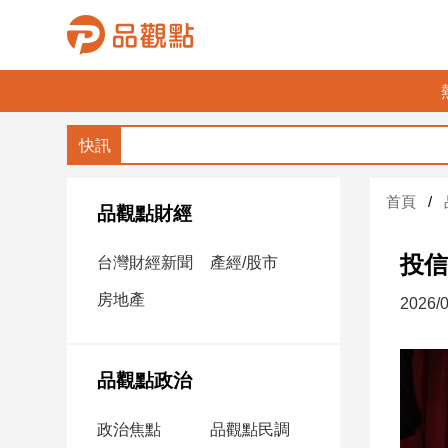
品
觀
點
財
首頁
經
品觀點財經
台
投信
台灣財經新聞
產經/股市
灣
財
房地產
2026/0
經
新
聞
品觀點政治
產
經/
政治焦點
品觀點民調
股