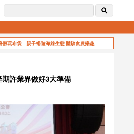
音
袋 親子暢遊海線生態 體驗食農樂趣
玉山金前
隆期許業界做好3大準備