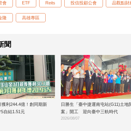
管會
ETF
Reits
投信投顧公會
品觀點財
金隆
高雄專區
新聞
臺中捷運南屯站(G11)土地開發
金研院、集保、投信投顧公會聯
工 迎向臺中三軌時代
TISA金融教育 將辦150場宣講
7
2026/08/07