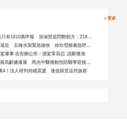
» 更多
4000萬借款只有1810萬申報 游淑慧追問鄭朝方：2190萬差額去哪了
白海豚颱風逼近 五峰水梨緊急搶收 徐欣瑩臉書急呼「搶救五峰水梨」
駕肇事 吉安鄉公所：酒駕零容忍 請辭獲准
攜AI科技參展高齡健康展 馬光中醫推動預防醫學迎接長壽新經濟
萬4！法人研判持續震盪 逢低留意這些族群