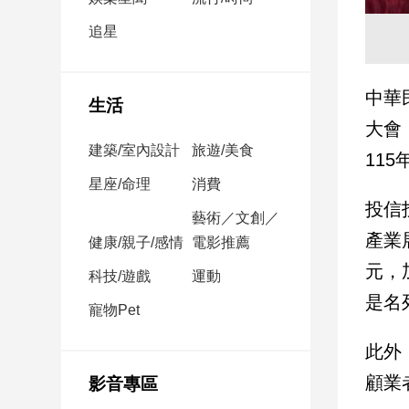
民
調
追星
國
會
中華
焦
生活
點
大會
建築/室內設計
旅遊/美食
11
觀
星座/命理
消費
點
投信
藝術／文創／
產業
健康/親子/感情
電影推薦
兩
岸/
元，
科技/遊戲
運動
國
是名
際
寵物Pet
社
此外
會/
地
顧業
影音專區
方