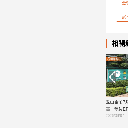
金
建
築/
彭
室
內
設
計
相關
旅
遊/
美
食
星
座/
命
理
消
持續震盪 逢
玉山金前7月獲利244.4億！創同期新
日勝生「
費
高 稅後EPS自結1.51元
案」開
健
2026/08/07
2026/08/0
康/
親