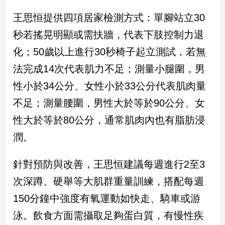
王思恒提供四項居家檢測方式：單腳站立30
娛
秒若搖晃明顯或需扶牆，代表下肢控制力退
樂
化；50歲以上進行30秒椅子起立測試，若無
娛
法完成14次代表肌力不足；測量小腿圍，男
樂
星
性小於34公分、女性小於33公分代表肌肉量
聞
不足；測量腰圍，男性大於等於90公分、女
流
行/
性大於等於80公分，通常肌肉內也有脂肪浸
時
潤。
尚
追
針對預防與改善，王思恒建議每週進行2至3
星
次深蹲、硬舉等大肌群重量訓練，搭配每週
150分鐘中強度有氧運動如快走、騎車或游
生
泳。飲食方面需攝取足夠蛋白質，有慢性疾
活