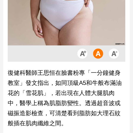
市
房
地
產
品
觀
點
政
復健科醫師王思恒在臉書粉專「一分鐘健身
治
教室」發文指出，如同頂級A5和牛般布滿油
政
花的「雪花肌」，若出現在人體大腿肌肉
治
中，醫學上稱為肌脂肪變性。透過超音波或
焦
點
磁振造影檢查，可清楚看到脂肪如大理石紋
品
般插在肌肉纖維之間。
觀
點