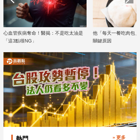
子/
感
情
藝
心血管疾病奪命！醫揭：不是吃太油是
他「每天一餐吃肉包」飆
術
「這3點很NG」
關鍵原因
／
文
2026/06/24
2026/06/17
創
／
電
影
推
薦
科
技/
遊
戲
運
動
» 更多
熱門