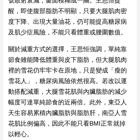
號散射衰減，畫面模糊成一團。王思恒提
新
醒，即使腹部脂肪不明顯，只要大腿肌肉密
冠
病
度下降、出現大量油花，仍可能提高糖尿病
毒
專
及肌少症風險，不能只看體重或腰圍數值。
區
關於減重方式的選擇，王思恒強調，單純靠
節食雖能降低體重與皮下脂肪，但大腿肌肉
南
台
裡的雪花仍牢牢卡在原地，只是變成「瘦的
灣
雪花人」，糖尿病風險依然很高。若改以運
觀
動搭配減重，大腿雪花肌與內臟脂肪的減少
點
幅度可達單純節食的近兩倍。此外，東亞人
南
天生容易累積內臟脂肪與脂肪肝，南亞人雪
台
灣
花肌比例偏高，因此不能只看BMI正常就掉
觀
點
以輕心。