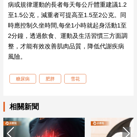
病或規律運動的長者每天每公斤體重建議1.2
建
至1.5公克，減重者可提高至1.5至2公克。同
築/
室
時應控制久坐時間,每坐1小時就起身活動1至
內
設
2分鐘，透過飲食、運動及生活習慣三方面調
計
整，才能有效改善肌肉品質，降低代謝疾病
旅
風險。
遊/
美
食
星
糖尿病
肥胖
雪花
座/
命
理
相關新聞
消
費
健
康/
親