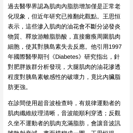
民
過去醫學界認為肌肉內脂肪增加僅是正常老
調
化現象，但近年研究已推翻此觀點。王思恒
國
會
表示，這些滲入肌肉的油花會不斷分泌發炎
焦
物質、釋放游離脂肪酸，直接癱瘓周圍肌肉
點
細胞，使其對胰島素失去反應。他引用1997
年國際醫學期刊《Diabetes》研究指出，針
觀
對肥胖族群分析發現，大腿肌肉的油花滲透
點
程度對胰島素敏感性的破壞力，竟比內臟脂
兩
肪更強。
岸/
國
際
在診間使用超音波檢查時，有規律運動者的
社
肌肉纖維紋理清晰，音波能順利穿透；反觀
會/
地
久坐不運動者的肌肉充滿脂肪，會讓音波訊
方