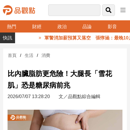
熱門
財經
政治
品論
影音
品
軍警消加薪預算又落空 張惇涵：最晚10月
觀
點
財
首頁
生活
消費
經
比內臟脂肪更危險！大腿長「雪花
台
灣
肌」恐是糖尿病前兆
財
經
2026/07/07 13:28:20
文／品觀點綜合編輯
新
聞
產
經/
股