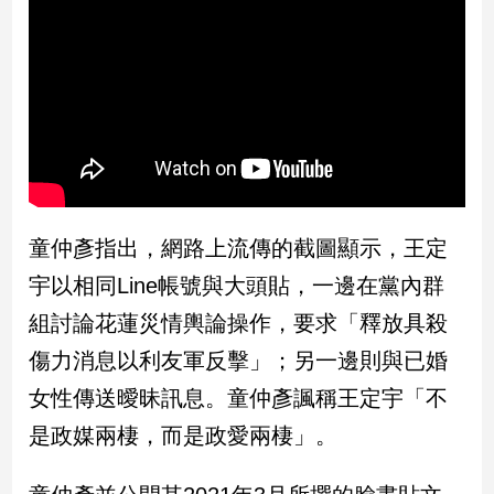
民
調
國
會
焦
點
觀
童仲彥指出，網路上流傳的截圖顯示，王定
點
宇以相同Line帳號與大頭貼，一邊在黨內群
兩
組討論花蓮災情輿論操作，要求「釋放具殺
岸/
國
傷力消息以利友軍反擊」；另一邊則與已婚
際
女性傳送曖昧訊息。童仲彥諷稱王定宇「不
社
會/
是政媒兩棲，而是政愛兩棲」。
地
方