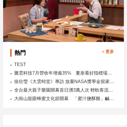
子/
感
情
藝
術
／
文
創
» 更多
熱門
／
電
TEST
影
騰雲科技7月營收年增逾35% 董座看好指標場域複製動能
推
薦
徐欣瑩《大雲時堂》專訪 放棄NASA獎學金留家鄉 主張雙AI治縣讓城市更科技更有愛
科
全台最大親子樂園開幕首日湧3萬人次 輕軌客流增20倍
技/
大崗山龍眼蜂蜜文化節開幕 「蜜汁鹽酥雞」鹹甜跨界搶話題
遊
戲
運
動