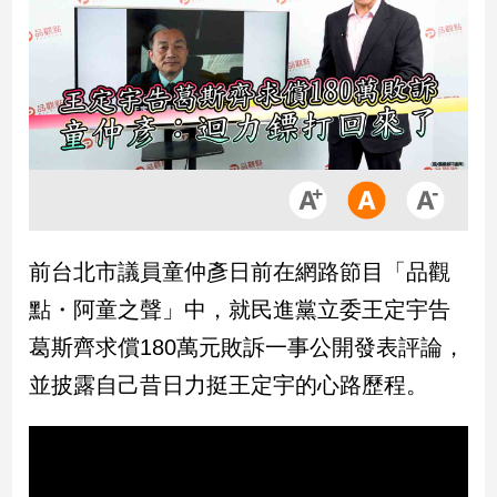
市
房
地
產
品
觀
點
政
前台北市議員童仲彥日前在網路節目「品觀
治
點・阿童之聲」中，就民進黨立委王定宇告
政
葛斯齊求償180萬元敗訴一事公開發表評論，
治
並披露自己昔日力挺王定宇的心路歷程。
焦
點
品
觀
點