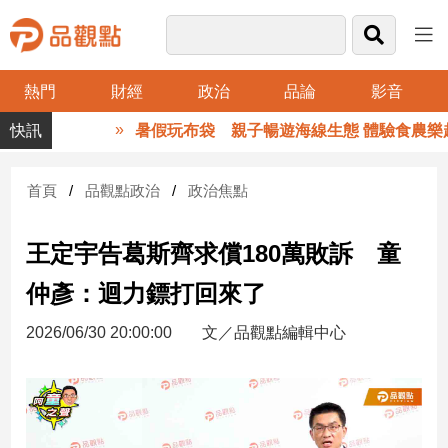
熱門
財經
政治
品論
影音
品
暑假玩布袋 親子暢遊海線生態 體驗食農樂趣
觀
點
財
首頁
品觀點政治
政治焦點
經
王定宇告葛斯齊求償180萬敗訴 童
台
灣
仲彥：迴力鏢打回來了
財
經
2026/06/30 20:00:00
文／品觀點編輯中心
新
聞
產
經/
股