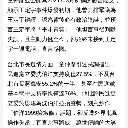
童仲彥並公開其2021年3月所撰的臉書貼文，
新
冠
顯示王定宇事件爆發初期，他曾力排眾議為
病
王定宇辯護，認為背後必有政治陰謀，並預
毒
專
言王定宇將「平步青雲」。他坦言事後判斷
區
失誤，且主動力挺至今，卻始終未接到王定
宇一通電話，直言感慨。
南
台
台北市長選情方面，童仲彥引述民調指出，
灣
民進黨立委沈伯洋支持度僅27.5%，不及台
觀
北市長蔣萬安55.2%的一半，甚至在民進黨
點
基本盤中支持率也僅達76%。他批評民進黨
南
立委吳思瑤為沈伯洋拉抬聲勢，刻意炒作
台
灣
「伯洋1999撿鐵條」話題，卻反遭外界嘲諷
觀
點
操作失當，直言此事將成「萬世傳誦的大笑