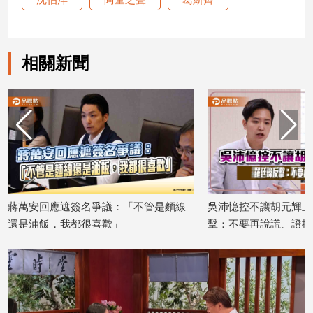
建
築/
室
相關新聞
內
設
計
旅
遊/
美
食
星
座/
議：「不管是麵線
吳沛憶控不讓胡元輝上台 羅廷瑋反
命
理
歡」
擊：不要再說謊、證據攤開會很難看
2026/08/05
2
消
費
健
康/
親