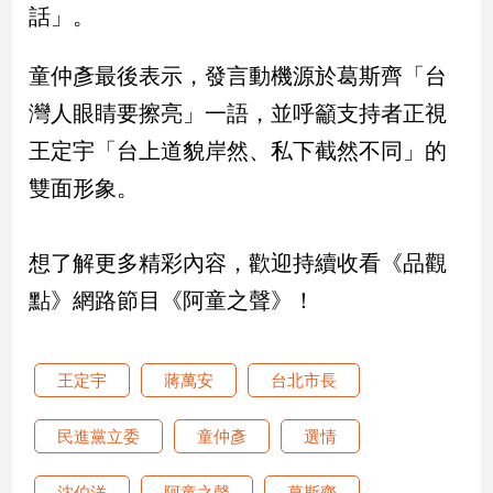
話」。
娛
童仲彥最後表示，發言動機源於葛斯齊「台
樂
灣人眼睛要擦亮」一語，並呼籲支持者正視
娛
王定宇「台上道貌岸然、私下截然不同」的
樂
星
雙面形象。
聞
流
行/
想了解更多精彩內容，歡迎持續收看《品觀
時
點》網路節目《阿童之聲》！
尚
追
星
王定宇
蔣萬安
台北市長
民進黨立委
童仲彥
選情
生
活
沈伯洋
阿童之聲
葛斯齊