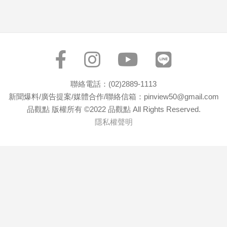
寵
物
Pet
影
音
聯絡電話：(02)2889-1113
專
新聞爆料/廣告提案/媒體合作/聯絡信箱：pinview50@gmail.com
區
品觀點 版權所有 ©2022 品觀點 All Rights Reserved.
隱私權聲明
合
作
媒
體
投
稿