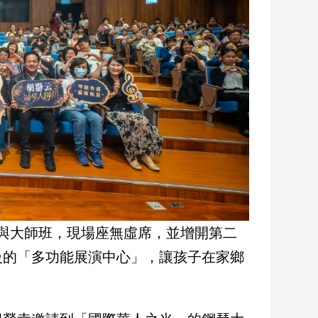
與大師班，現場座無虛席，並增開第二
級的「多功能展演中心」，讓孩子在家鄉