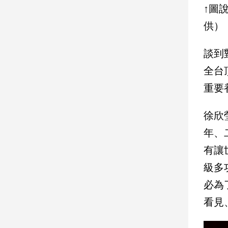
↑圖
子/
感
供）
情
藝
談到
術
／
全台
文
重要
創
／
電
徐欣
影
年、
推
薦
有讓
科
級多
技/
遊
必為
戲
看見
運
動