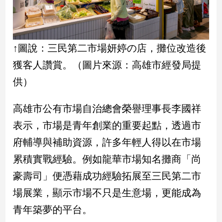
建
築/
室
內
↑圖說：三民第二市場妍婷の店，攤位改造後
設
獲客人讚賞。（圖片來源：高雄市經發局提
計
供）
旅
遊/
美
高雄市公有市場自治總會榮譽理事長李國祥
食
表示，市場是青年創業的重要起點，透過市
星
座/
府輔導與補助資源，許多年輕人得以在市場
命
累積實戰經驗。例如龍華市場知名攤商「尚
理
消
豪壽司」便憑藉成功經驗拓展至三民第二市
費
場展業，顯示市場不只是生意場，更能成為
健
青年築夢的平台。
康/
親