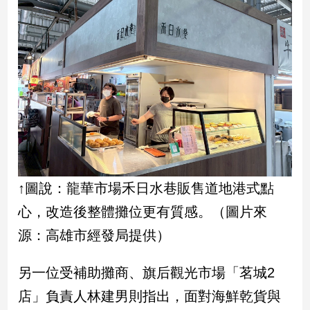
寵
物
Pet
影
音
專
區
合
↑圖說：龍華市場禾日水巷販售道地港式點
作
心，改造後整體攤位更有質感。（圖片來
媒
源：高雄市經發局提供）
體
另一位受補助攤商、旗后觀光市場「茗城2
投
店」負責人林建男則指出，面對海鮮乾貨與
稿