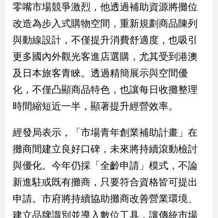
零嘴市場競爭激烈，他透過補助資源將攤位
專
區
改造為步入式購物空間，重新規劃商品陳列
【我
與動線設計，不僅提升消費舒適度，也吸引
的
更多國內外觀光客進店選購，尤其受到港澳
觀
及日本旅客青睞。透過精簡展示與空間優
點】
化，不僅凸顯商品特色，也讓每日收攤整理
時間縮短近一半，顯著提升經營效率。
經發局表示，「市場青年創業補助計畫」在
攤商間建立良好口碑，未來將持續滾動檢討
與優化。今年仍採「全齡申請」模式，不論
新進駐或既有攤商，只要符合資格皆可提出
申請。市府將持續協助攤商改善營業環境、
建立品牌識別並導入數位工具，讓傳統市場