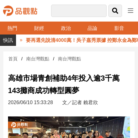
熱門
財經
政治
品論
影音
品
要再選先說清4000萬！吳子嘉秀票據 控鄭永金為鄭朝方2
觀
點
財
首頁
南台灣觀點
南台灣觀點
經
高雄市場青創補助4年投入逾3千萬
台
灣
143攤商成功轉型圓夢
財
經
2026/06/10 15:33:28
文／記者 賴君欣
新
聞
產
經/
股