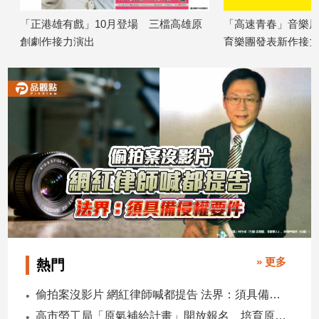
「正港雄有戲」10月登場 三檔高雄原
「高速青春」音樂展演
創劇作接力演出
育樂團發表新作接力開
2026/08/07
2026/08/07
» 更多
熱門
偷拍案沒影片 網紅律師喊都提告 法界：須具備侵權要件
高市勞工局「原氣補給計畫」開放報名 培育原民青年就業力與部落創新