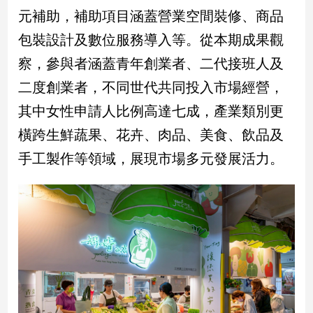
元補助，補助項目涵蓋營業空間裝修、商品
娛
包裝設計及數位服務導入等。從本期成果觀
樂
察，參與者涵蓋青年創業者、二代接班人及
娛
二度創業者，不同世代共同投入市場經營，
樂
其中女性申請人比例高達七成，產業類別更
星
聞
橫跨生鮮蔬果、花卉、肉品、美食、飲品及
流
手工製作等領域，展現市場多元發展活力。
行/
時
尚
追
星
生
活