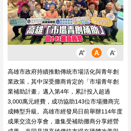
市
房
地
產
品
觀
點
政
高雄市政府持續推動傳統市場活化與青年創
治
業政策，其中深受攤商肯定的「市場青年創
政
業補助計畫」邁入第4年，累計投入超過
治
3,000萬元經費，成功協助143位市場攤商完
焦
點
成轉型升級。高雄市經發局日前舉辦114年度
品
成果交流分享會，邀集受補助攤商分享經營
觀
點