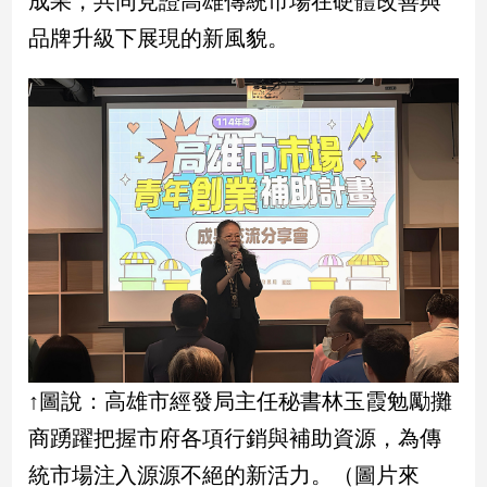
成果，共同見證高雄傳統市場在硬體改善與
民
品牌升級下展現的新風貌。
調
國
會
焦
點
觀
點
兩
岸/
國
際
社
↑圖說：高雄市經發局主任秘書林玉霞勉勵攤
會/
商踴躍把握市府各項行銷與補助資源，為傳
地
方
統市場注入源源不絕的新活力。（圖片來