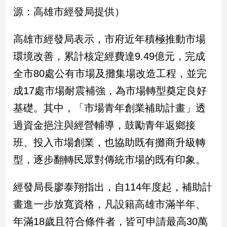
新
源：高雄市經發局提供）
冠
病
毒
高雄市經發局表示，市府近年積極推動市場
專
環境改善，累計核定經費達9.49億元，完成
區
全市80處公有市場及攤集場改造工程，並完
成17處市場耐震補強，為市場轉型奠定良好
南
基礎。其中，「市場青年創業補助計畫」透
台
灣
過資金挹注與經營輔導，鼓勵青年返鄉接
觀
班、投入市場創業，也協助既有攤商升級轉
點
型，逐步翻轉民眾對傳統市場的既有印象。
南
台
經發局長廖泰翔指出，自114年度起，補助計
灣
畫進一步放寬資格，凡設籍高雄市滿半年、
觀
點
年滿18歲且符合條件者，皆可申請最高30萬