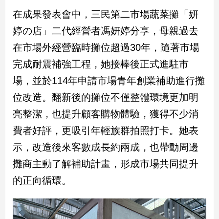
子/
在成果發表會中，三民第二市場蔬菜攤「妍
感
情
婷の店」二代經營者馮妍婷分享，母親過去
藝
在市場外經營臨時攤位超過30年，隨著市場
術
完成耐震補強工程，她接棒後正式進駐市
／
文
場，並於114年申請市場青年創業補助進行攤
創
／
位改造。翻新後的攤位不僅整體環境更加明
電
亮整潔，也提升顧客購物體驗，獲得不少消
影
推
費者好評，更吸引年輕族群拍照打卡。她表
薦
示，改造後來客數成長約兩成，也帶動周邊
科
技/
攤商主動了解補助計畫，形成市場共同提升
遊
的正向循環。
戲
運
動