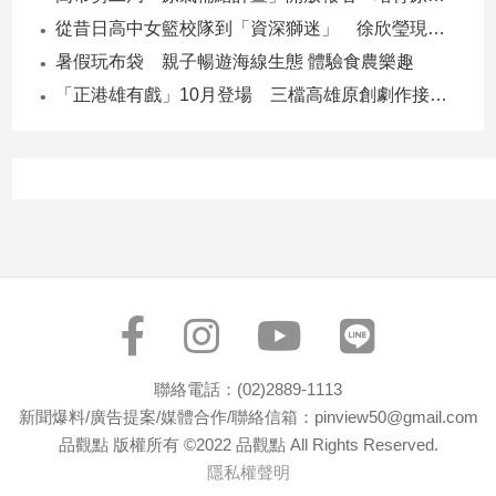
從昔日高中女籃校隊到「資深獅迷」 徐欣瑩現身攻城獅開訓為球隊加油
暑假玩布袋 親子暢遊海線生態 體驗食農樂趣
「正港雄有戲」10月登場 三檔高雄原創劇作接力演出
聯絡電話：(02)2889-1113
新聞爆料/廣告提案/媒體合作/聯絡信箱：pinview50@gmail.com
品觀點 版權所有 ©2022 品觀點 All Rights Reserved.
隱私權聲明