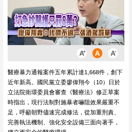
市
房
地
產
品
觀
點
政
醫療暴力通報案件五年累計達1,668件，創下
治
近年新高。國民黨立委廖偉翔今（10）日於
政
立法院衛環委員會審查《醫療法》修正草案
治
時指出，現行法制對施暴者嚇阻效果嚴重不
焦
點
足，呼籲朝野儘速完成修法，從加重刑責、
品
完善執法機制、強化安全設備三面向著手，
觀
點