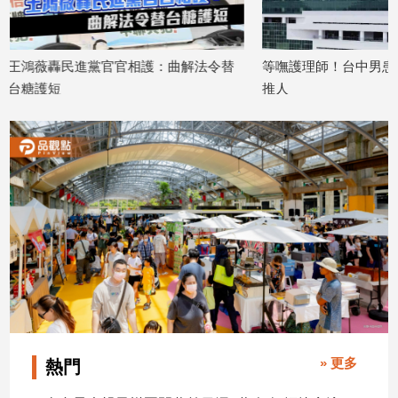
建
築/
室
：曲解法令替
等嘸護理師！台中男患者醫院內暴怒還
致癌油
內
推人
算不算
設
2026/07/24
2026/07
計
旅
遊/
美
食
星
座/
命
理
消
費
健
» 更多
熱門
康/
親