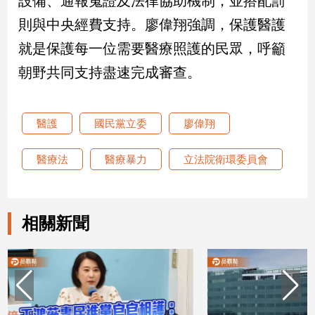
設備、通報蒐證及法律協助機制，並搭配罰
則與中央經費支持。廖偉翔強調，保護醫護
娛
就是保護每一位需要醫療照護的民眾，呼籲
樂
朝野共同支持盡速完成審查。
娛
樂
星
醫護
國民黨立委
廖偉翔
聞
流
醫療法
醫療暴力
立法院衛環委員會
行/
時
尚
追
相關新聞
星
生
活