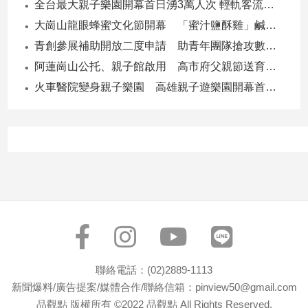
全台最大親子樂園開幕首日湧3萬人次 輕軌客流增20倍
子/
大崗山龍眼蜂蜜文化節開幕 「蜜汁鹽酥雞」鹹甜跨界搶話題
感
情
青創參展補助開放二度申請 助青年團隊搶攻數位轉型商機
藝
阿蓮崗山公托、親子館啟用 高市府父親節送育兒暖禮
術
火車醫院變身親子樂園 高雄親子遊樂園開幕首日爆棚
／
文
創
／
電
影
推
薦
科
技/
遊
戲
聯絡電話：(02)2889-1113
運
新聞爆料/廣告提案/媒體合作/聯絡信箱：pinview50@gmail.com
動
品觀點 版權所有 ©2022 品觀點 All Rights Reserved.