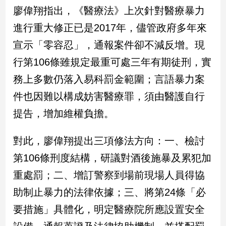
新
廖偉翔指出，《醫療法》上次針對醫療暴力
冠
進行重大修正已是2017年，儘管政府多年來
病
毒
宣示「零容忍」，通報案件卻不減反增。現
專
區
行第106條雖規定最重可處三年有期徒刑，實
務上多數仍落入易科罰金範圍；言語暴力案
件也因難以構成妨害醫療罪，須由醫護自行
南
台
提告，增加維權負擔。
灣
觀
對此，廖偉翔提出三項修法方向：一、檢討
點
第106條刑度結構，研議對酒後施暴及累犯加
南
重處罰；二、增訂警察到場前現場人員得協
台
助制止暴力的法律依據；三、將第24條「必
灣
觀
要措施」具體化，明定醫療院所應設置安全
點