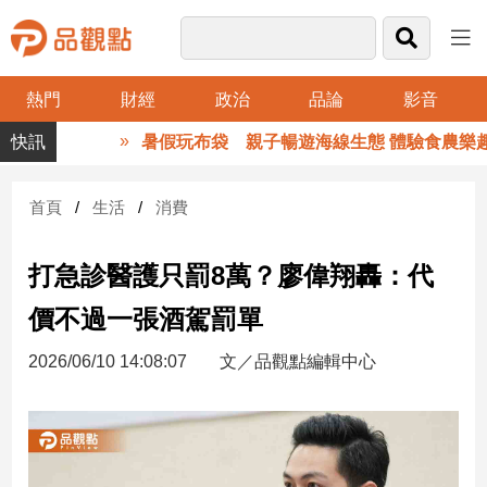
熱門
財經
政治
品論
影音
品
暑假玩布袋 親子暢遊海線生態 體驗食農樂趣
觀
點
財
首頁
生活
消費
經
打急診醫護只罰8萬？廖偉翔轟：代
台
灣
價不過一張酒駕罰單
財
經
2026/06/10 14:08:07
文／品觀點編輯中心
新
聞
產
經/
股