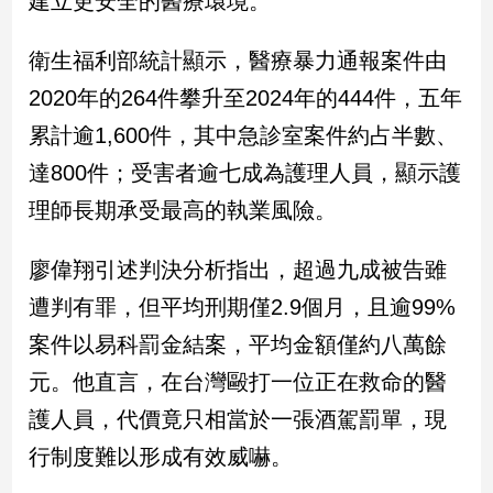
建立更安全的醫療環境。
民
調
衛生福利部統計顯示，醫療暴力通報案件由
國
會
2020年的264件攀升至2024年的444件，五年
焦
累計逾1,600件，其中急診室案件約占半數、
點
達800件；受害者逾七成為護理人員，顯示護
理師長期承受最高的執業風險。
觀
點
廖偉翔引述判決分析指出，超過九成被告雖
兩
遭判有罪，但平均刑期僅2.9個月，且逾99%
岸/
案件以易科罰金結案，平均金額僅約八萬餘
國
際
元。他直言，在台灣毆打一位正在救命的醫
社
護人員，代價竟只相當於一張酒駕罰單，現
會/
地
行制度難以形成有效威嚇。
方