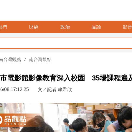
熱門
財經
政治
品論
影
軍警消加薪預
南台灣觀點
南台灣觀點
市電影館影像教育深入校園 35場課程遍及
6/08 17:12:25
文／記者 賴君欣