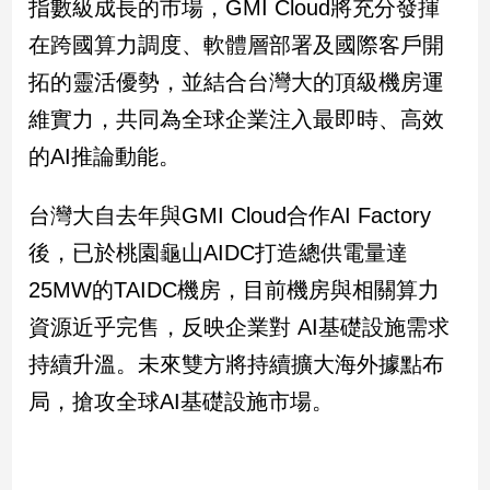
指數級成長的市場，GMI Cloud將充分發揮
在跨國算力調度、軟體層部署及國際客戶開
娛
拓的靈活優勢，並結合台灣大的頂級機房運
樂
維實力，共同為全球企業注入最即時、高效
娛
的AI推論動能。
樂
星
聞
台灣大自去年與GMI Cloud合作AI Factory
流
後，已於桃園龜山AIDC打造總供電量達
行/
時
25MW的TAIDC機房，目前機房與相關算力
尚
資源近乎完售，反映企業對 AI基礎設施需求
追
星
持續升溫。未來雙方將持續擴大海外據點布
局，搶攻全球AI基礎設施市場。
生
活