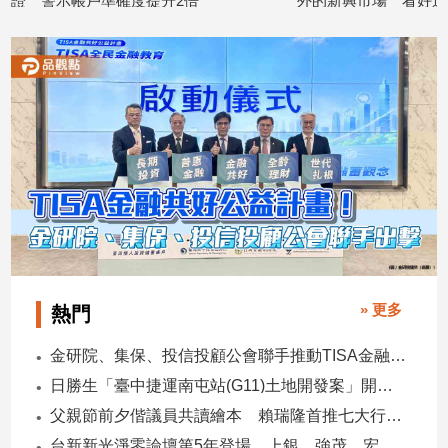
2倍
外的新興市場 看好這些產業
168
子/
2026/08/07
2026/08
感
情
藝
術
／
文
創
／
電
影
推
薦
» 更多
科
熱門
技/
遊
金研院、集保、投信投顧公會聯手推動TISA金融教育 將辦150場宣講
戲
日勝生「臺中捷運南屯站(G11)土地開發案」開工 迎向臺中三軌時代
運
父親節前夕偕議員共讀繪本 賴瑞隆首推七大行動建雙語之都
動
台新新光淨零論壇第5年登場 上銀、強茂、宏碁、金寶經驗分享！