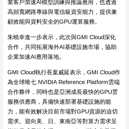
業客戶加速AI模型訓練與推論應用，也透過
新
冠
高頻寬網路專線與電信級資安能力，提供兼
病
顧效能與資料安全的GPU運算服務。
毒
專
區
朱曉幸進一步表示，此次與GMI Cloud深化
合作，共同拓展海外AI基礎設施市場，協助
南
企業加速AI應用落地。
台
灣
GMI Cloud執行長葉威延表示，GMI Cloud作
觀
為全球唯七 NVIDIA Reference Platform雲端
點
合作夥伴，同時也是亞洲成長最快的GPU雲
南
服務供應商，具備快速部署基礎設施的能
台
灣
力，能有效解決目前市場對GPU資源的迫切
觀
需求。迎向美、日、東南亞等對算力需求呈
點