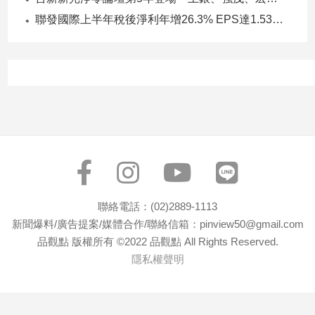
寵
聯發國際上半年稅後淨利年增26.3% EPS達1.53元 下半年茶飲與餐食齊發 營運可望逐季上升
物
Pet
影
音
專
區
合
聯絡電話：(02)2889-1113
作
新聞爆料/廣告提案/媒體合作/聯絡信箱：pinview50@gmail.com
媒
品觀點 版權所有 ©2022 品觀點 All Rights Reserved.
體
隱私權聲明
投
稿