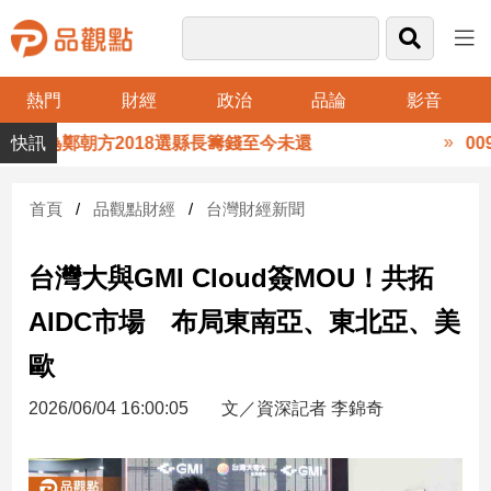
熱門
財經
政治
品論
影音
品
永金為鄭朝方2018選縣長籌錢至今未還
009
觀
點
財
首頁
品觀點財經
台灣財經新聞
經
台灣大與GMI Cloud簽MOU！共拓
台
灣
AIDC市場 布局東南亞、東北亞、美
財
經
歐
新
聞
2026/06/04 16:00:05
文／資深記者 李錦奇
產
經/
股