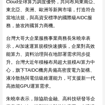
Cloud全球算力調度優勢，共同布局東南亞、
民
調
東北亞、美洲、歐洲等新興市場，打造符合
國
當地法規，與高資安標準的國際級AIDC服
會
焦
務，搶攻跨國算力商機。
點
台灣大哥大企業服務事業商務長朱曉幸表
示，AI加速運算規模快速擴張，企業對高效
觀
點
能算力、資料治理與在地部署需求同步提
升。台灣大近年積極布局超大規模AI算力中
兩
岸/
心，旗下TAIDC機房具備高密度電力架構、
國
液冷散熱與電信級維運能力，可支援新一代
際
高效能GPU運算需求。
社
會/
地
朱曉幸表示，除協助金融、高科技研發等企
方