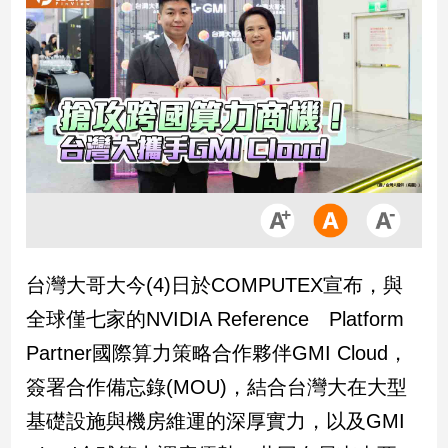
市
房
地
產
品
觀
點
政
治
台灣大哥大今(4)日於COMPUTEX宣布，與
政
全球僅七家的NVIDIA Reference Platform
治
焦
Partner國際算力策略合作夥伴GMI Cloud，
點
簽署合作備忘錄(MOU)，結合台灣大在大型
品
觀
基礎設施與機房維運的深厚實力，以及GMI
點