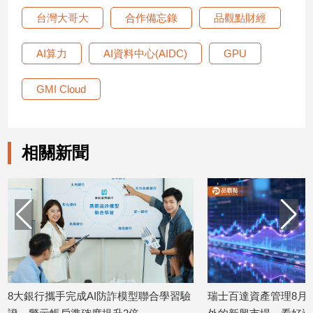
台灣大哥大
合作備忘錄
品觀點財經
建
築/
室
AI算力
AI資料中心(AIDC)
GPU
內
設
GMI Cloud
計
旅
遊/
美
相關新聞
食
星
座/
命
理
消
費
健
模型聯合學習驗
瑞士百達資產管理8月展望！偏好中國以
遠傳跨
康/
親