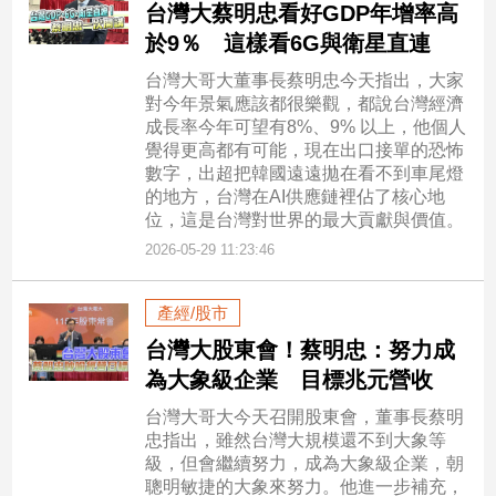
台灣大蔡明忠看好GDP年增率高
於9％ 這樣看6G與衛星直連
台灣大哥大董事長蔡明忠今天指出，大家
對今年景氣應該都很樂觀，都說台灣經濟
成長率今年可望有8%、9% 以上，他個人
覺得更高都有可能，現在出口接單的恐怖
數字，出超把韓國遠遠拋在看不到車尾燈
的地方，台灣在AI供應鏈裡佔了核心地
位，這是台灣對世界的最大貢獻與價值。
2026-05-29 11:23:46
產經/股市
台灣大股東會！蔡明忠：努力成
為大象級企業 目標兆元營收
台灣大哥大今天召開股東會，董事長蔡明
忠指出，雖然台灣大規模還不到大象等
級，但會繼續努力，成為大象級企業，朝
聰明敏捷的大象來努力。他進一步補充，