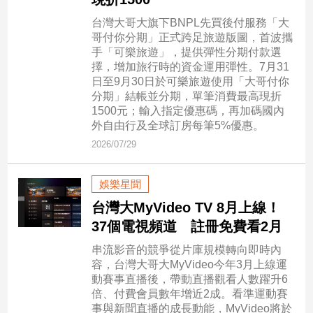
新
冠
台灣大哥大旗下BNPL先買後付服務「大
病
哥付你分期」正式跨足旅遊版圖，首波攜
毒
手「可樂旅遊」，提供彈性分期付款選
專
擇，增加旅行時的資金運用彈性。7月31
區
日至9月30日於可樂旅遊使用「大哥付你
分期」結帳並分期，單筆消費最高現折
1500元；輸入指定優惠碼，再加碼國內
外自由行及全球訂房每筆5%優惠。
南
2026/07/29
台
灣
娛樂星聞
觀
點
台灣大MyVideo TV 8月上線！
37個電視頻道 註冊免費看2月
南
串流影音的競爭從片庫規模轉向即時內
台
容，台灣大哥大MyVideo今年3月上線運
灣
動賽事直播後，帶動直播觀看人數躍升6
觀
倍、付費會員數年增近2成。看準運動賽
點
事與新聞直播的成長動能，MyVideo將於