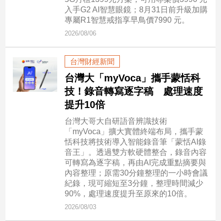
市
入手G2 AI智慧眼鏡；8月31日前升級加購
房
專屬R1智慧戒指享早鳥價7990 元。
地
2026/08/06
產
台灣財經新聞
品
台灣大「myVoca」攜手蒙恬科
觀
技！錄音轉寫逐字稿 處理速度
點
提升10倍
政
台灣大哥大自研語音辨識技術
治
「myVoca」擴大實體終端布局，攜手蒙
恬科技將技術導入智能錄音筆「蒙恬AI錄
政
音王」。透過雙方軟硬體整合，錄音內容
治
可轉寫為逐字稿，再由AI完成重點摘要與
焦
內容整理；原需30分鐘整理的一小時會議
點
紀錄，現可縮短至3分鐘，整理時間減少
90%，處理速度提升至原來的10倍。
品
觀
2026/08/03
點