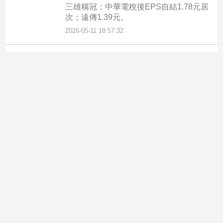
三雄稱冠；中華電稅後EPS自結1.78元居
次；遠傳1.39元。
2026-05-11 18:57:32
科技/遊戲
台灣大與日本Nirik簽署MOU
5G智慧消防應用輸出國際
台灣大哥大今（8）日宣布與日本數位轉
型顧問公司Nirik正式簽署合作備忘錄，雙
方將展開跨國合作，將「5G智慧消防輔
助救援系統」導入日本相關應用場景，也
象徵台灣大的5G前瞻技術，由在地深耕
邁向國際市場的重要里程碑。
2026-05-08 17:41:32
消費
台灣大「mo幣多會員日」520登