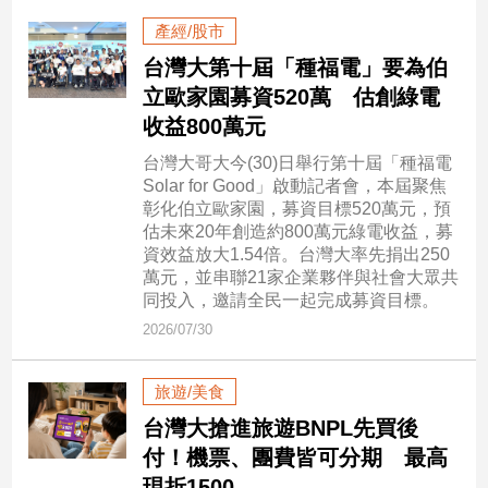
民
產經/股市
調
台灣大第十屆「種福電」要為伯
國
會
立歐家園募資520萬 估創綠電
焦
收益800萬元
點
台灣大哥大今(30)日舉行第十屆「種福電
Solar for Good」啟動記者會，本屆聚焦
彰化伯立歐家園，募資目標520萬元，預
觀
估未來20年創造約800萬元綠電收益，募
點
資效益放大1.54倍。台灣大率先捐出250
萬元，並串聯21家企業夥伴與社會大眾共
兩
同投入，邀請全民一起完成募資目標。
岸/
2026/07/30
國
際
旅遊/美食
社
會/
台灣大搶進旅遊BNPL先買後
地
付！機票、團費皆可分期 最高
方
現折1500