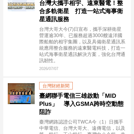
台灣大攜手相宇、遠東醫電！整
寵
物
合多軌衛星 打造一站式海事衛
Pet
星通訊服務
台灣大哥大今(7)日宣布，攜手深耕衛星
營運逾30年、已服務超過3000艘遠洋國
影
際船舶的相宇集團，以及具備衛星通訊系
音
統應用整合服務的遠東醫電科技，打造一
專
站式海事衛星通訊解決方案，強化台灣通
區
訊韌性。
2026/07/07
合
台灣財經新聞
作
臺網聯手電信三雄啟動「MID
媒
Plus」 導入GSMA跨時空動態
體
阻詐
臺灣網路認證公司TWCA今（1）日攜手
投
中華電信、台灣大哥大、遠傳電信，以及
稿