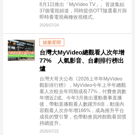
8月1日推出「MyVideo TV」。首波集結
37個電視頻道，同時提供OTT隨選看片與
娛
即時看電視兩種收視模式。
樂
2026/07/24
娛
娛樂星聞
樂
星
台灣大MyVideo總觀看人次年增
聞
77% 人氣影音、台劇排行榜出
流
爐
行/
時
台灣大哥大公布《2026上半年MyVideo
尚
觀影排行榜》，MyVideo今年上半年總觀
看人次較去年同期成長77%，付費會員數
追
年增近2成。今年3月推出運動賽事直播
星
後，帶動直播觀看人數躍升6倍，動漫內
容觀看人次亦年增166%，成為推升平台
成長的雙引擎，也帶動會員跨館觀看習慣
生
持續提升。
活
2026/07/22