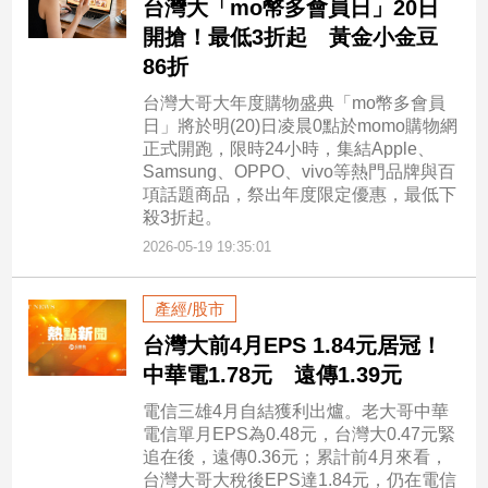
台灣大「mo幣多會員日」20日
開搶！最低3折起 黃金小金豆
86折
台灣大哥大年度購物盛典「mo幣多會員
日」將於明(20)日凌晨0點於momo購物網
正式開跑，限時24小時，集結Apple、
Samsung、OPPO、vivo等熱門品牌與百
項話題商品，祭出年度限定優惠，最低下
殺3折起。
2026-05-19 19:35:01
產經/股市
台灣大前4月EPS 1.84元居冠！
中華電1.78元 遠傳1.39元
電信三雄4月自結獲利出爐。老大哥中華
電信單月EPS為0.48元，台灣大0.47元緊
追在後，遠傳0.36元；累計前4月來看，
台灣大哥大稅後EPS達1.84元，仍在電信