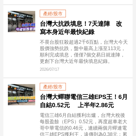
建
產經/股市
築/
室
台灣大抗跌填息！7天達陣 改
內
寫本身近年最快紀錄
設
計
不畏台股狂殺超過2千6百點，台灣大今天
股價強勢抗跌，盤中最高上漲至113元，
旅
順利完成填息，僅僅7個交易日就達陣，
遊/
更創下台灣大近年最快填息紀錄。
美
食
2026/07/17
星
座/
產經/股市
命
台灣大蟬聯電信三雄EPS王！6月
理
自結0.52元 上半年2.86元
消
費
電信三雄6月自結獲利出爐，台灣大稅後
每股盈餘（EPS）0.52元，再度超車老大
健
哥中華電信的0.46元，連續兩個月蟬連電
康/
信三雄EPS獲利王，遠傳則為0.38元；累
親