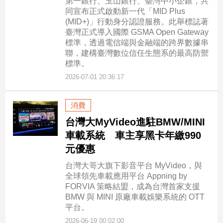
第一銀行、玉山銀行、臺灣中小企銀，共
專
同宣布正式啟動新一代「MID Plus
區
(MID+)」行動身分認證服務。此舉標誌著
臺灣正式導入國際 GSMA Open Gateway
【我
標準，透過電信端與金融端的跨界數據串
的
聯，建構臺灣數位信任生態系的最高防禦
觀
標準。
點】
2026-07-01 20:36:17
消費
台灣大MyVideo進駐BMW/MINI
車載系統 車主享黑卡年繳990
元優惠
台灣大哥大旗下影音平台 MyVideo，與
全球領先車載應用平台 Appning by
FORVIA 策略結盟，成為台灣首家支援
BMW 與 MINI 原廠車載娛樂系統的 OTT
平台。
2026-06-19 00:02:00