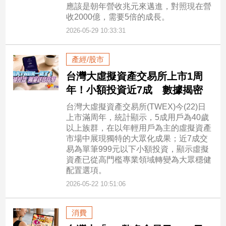
應該是朝年營收兆元來邁進，對照現在營
收2000億，需要5倍的成長。
2026-05-29 10:33:31
產經/股市
台灣大虛擬資產交易所上市1周
年！小額投資近7成 數據揭密
台灣大虛擬資產交易所(TWEX)今(22)日
上市滿周年，統計顯示，5成用戶為40歲
以上族群，在以年輕用戶為主的虛擬資產
市場中展現獨特的大眾化成果；近7成交
易為單筆999元以下小額投資，顯示虛擬
資產已從高門檻專業領域轉變為大眾穩健
配置選項。
2026-05-22 10:51:06
消費