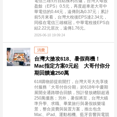
電信三雄5月自結獲利出爐，台灣大每股
盈餘（EPS）0.5元，再度超車老大哥中
華電信的0.44元，遠傳則為0.37元；累計
前5月來看，台灣大稅後EPS達2.34元，
同樣在電信三雄稱冠，中華電稅後EPS自
結2.22元居次，遠傳1.76元。
2026-06-10 19:09:24
消費
台灣大搶攻618、暑假商機！
Mac指定方案0元起 大哥付你分
期回饋逾250萬
618購物節提前開打，台灣大哥大先享後
付服務「大哥付你分期」於618年中慶期
展開全通路聯合回饋，預計發放總額超過
250萬優惠；另外，暑假將至，台灣大瞄
準升學、求職、畢業旅行與暑假娛樂場
景，整合資費與裝置方案，推出包含
Mac、iPad、運動相機、藍牙音響與電競