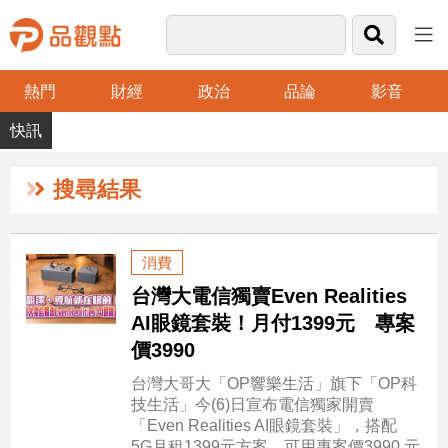
熱門
財經
政治
品論
影音
品
觀
點
財
搜尋結果
經
台
消費
灣
台灣大電信獨賣Even Realities
財
經
AI眼鏡套裝！月付1399元 專案
新
價3990
聞
台灣大哥大「OP響樂生活」旗下「OP科
產
技生活」今(6)日宣布電信獨家開賣
經/
「Even Realities AI眼鏡套裝」，搭配
股
5G月租1399元方案，可用專案價3990 元