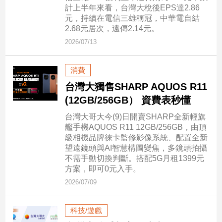
計上半年來看，台灣大稅後EPS達2.86
子/
元，持續在電信三雄稱冠，中華電自結
感
2.68元居次，遠傳2.14元。
情
2026/07/13
藝
術
／
消費
文
台灣大獨售SHARP AQUOS R11
創
／
(12GB/256GB） 資費表秒懂
電
台灣大哥大今(9)日開賣SHARP全新輕旗
影
艦手機AQUOS R11 12GB/256GB，由頂
推
級相機品牌徠卡監修影像系統、配置全新
薦
望遠鏡頭與AI智慧構圖變焦，多鏡頭拍攝
科
不需手動切換判斷。搭配5G月租1399元
技/
方案，即可0元入手。
遊
2026/07/09
戲
運
科技/遊戲
動