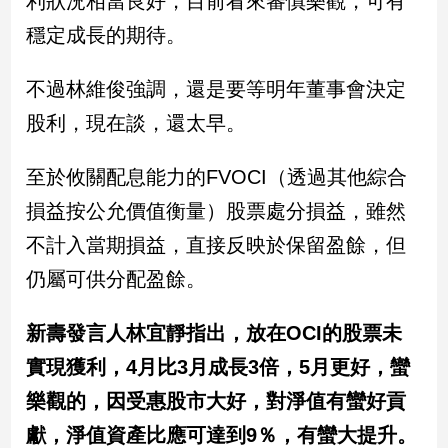
利狀況相當良好，目前看來審慎樂觀，可有
民
穩定成長的期待。
調
國
會
不過林維俊強調，還是要等明年董事會決定
焦
股利，現在談，還太早。
點
至於攸關配息能力的FVOCI（透過其他綜合
觀
損益按公允價值衡量）股票處分損益，雖然
點
不計入當期損益，直接反映於保留盈餘，但
兩
仍屬可供分配盈餘。
岸/
國
新壽發言人林宜靜指出，放在OCI的股票未
際
實現獲利，4月比3月成長3倍，5月更好，蠻
社
會/
樂觀的，因受惠股市大好，對淨值有蠻好貢
地
方
獻，淨值資產比應可達到9％，有蠻大提升。