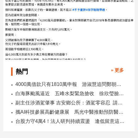
專
區
【我
的
觀
點】
» 更多
熱門
4000萬借款只有1810萬申報 游淑慧追問鄭朝方：2190萬差額去哪了
白海豚颱風逼近 五峰水梨緊急搶收 徐欣瑩臉書急呼「搶救五峰水梨」
副主任涉酒駕肇事 吉安鄉公所：酒駕零容忍 請辭獲准
攜AI科技參展高齡健康展 馬光中醫推動預防醫學迎接長壽新經濟
台股力守4萬4！法人研判持續震盪 逢低留意這些族群