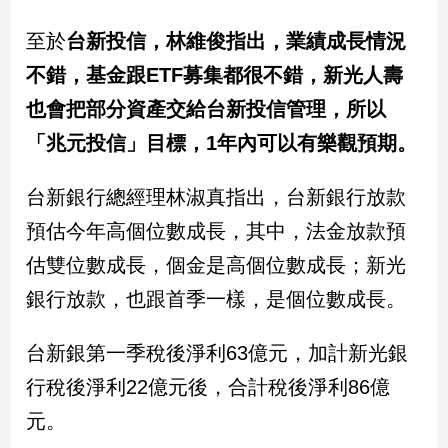
至於
台新投信，林維俊指出，業績成長情況
娛
不錯，基金跟ETF募集都很不錯，新光人壽
樂
也會把部分資產交給台新投信管理，所以
娛
「兆元投信」目標，1年內可以有樂觀預期。
樂
星
聞
台新銀行總經理林淑真指出，台新銀行放款
流
預估今年高個位數成長，其中，法金放款預
行/
時
估雙位數成長，個金是高個位數成長；新光
尚
銀行放款，也跟首季一樣，是個位數成長。
追
星
台新銀第一季稅後淨利63億元，加計新光銀
行稅後淨利22億元後，合計稅後淨利86億
生
元。
活