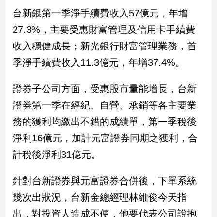
台新銀第一季淨手續費收入57億元，年增
建
築/
27.3%，主要受惠財富管理及信用卡手續費
室
內
收入穩健成長；新光銀行財富管理業務，首
設
季淨手續費收入11.3億元，年增37.4%。
計
旅
證券子公司方面，受惠股市量能增長，台新
遊/
美
證券第一季在經紀、自營、承銷等各主要業
食
務的獲利均繳出不錯的成績單，第一季稅後
星
座/
淨利16億元，加計元富證券同期之獲利，合
命
計稅後淨利31億元。
理
消
針對台新證券與元富證券合併後，下單系統
費
健
幾次出狀況，台新金總經理林維俊今天指
康/
出，對投資人造成不便，他要代表公司說抱
親