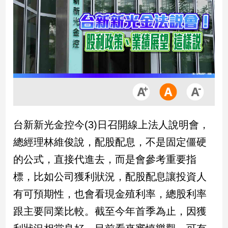
市
房
地
產
品
觀
點
政
台新新光金控今(3)日召開線上法人說明會，
治
總經理林維俊說，配股配息，不是固定僵硬
政
的公式，直接代進去，而是會參考重要指
治
標，比如公司獲利狀況，配股配息讓投資人
焦
點
有可預期性，也會看現金殖利率，總股利率
品
跟主要同業比較。截至今年首季為止，因獲
觀
點