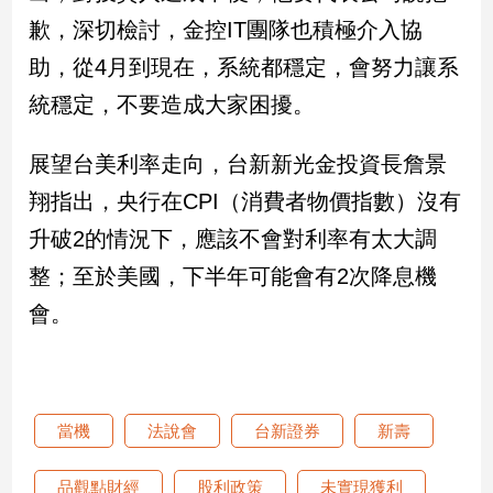
子/
歉，深切檢討，金控IT團隊也積極介入協
感
助，從4月到現在，系統都穩定，會努力讓系
情
藝
統穩定，不要造成大家困擾。
術
／
展望台美利率走向，台新新光金投資長詹景
文
創
翔指出，央行在CPI（消費者物價指數）沒有
／
升破2的情況下，應該不會對利率有太大調
電
影
整；至於美國，下半年可能會有2次降息機
推
薦
會。
科
技/
遊
戲
當機
法說會
台新證券
新壽
運
動
品觀點財經
股利政策
未實現獲利