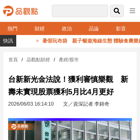
熱門
財經
政治
品論
影音
品
暑假玩布袋 親子暢遊海線生態 體驗食農樂趣
觀
點
財
首頁
品觀點財經
產經/股市
經
台新新光金法說！獲利審慎樂觀 新
台
灣
壽未實現股票獲利5月比4月更好
財
經
2026/06/03 16:14:10
文／資深記者 李錦奇
新
聞
產
經/
股