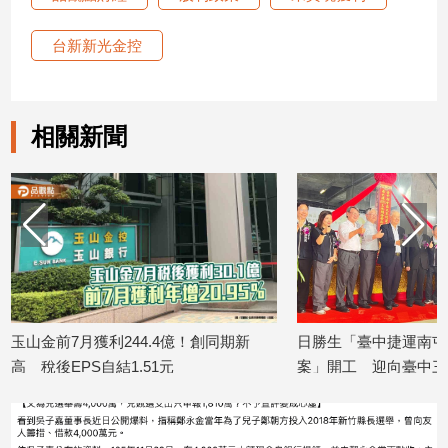
寵
物
台新新光金控
Pet
影
相關新聞
音
專
區
合
作
媒
億！創同期新
日勝生「臺中捷運南屯站(G11)土地開發
金研院
體
案」開工 迎向臺中三軌時代
TIS
2026/08/07
2026/08
投
稿