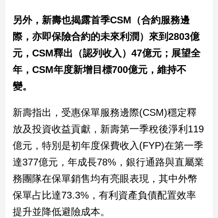
新
冠
另外，新壽也揭露首季CSM（合約服務邊
病
際，亦即保險合約的未來利潤）來到2803億
毒
專
元，CSM釋出（認列收入）47億元；展望全
區
年，CSM年度新增目標700億元，維持不
變。
南
台
新壽指出，受惠保單服務邊際(CSM)穩定釋
灣
放及投資收益貢獻，新壽第一季稅後淨利119
觀
點
億元，特別是初年度保費收入(FYP)在第一季
達377億元，年成長78%，銀行通路與直屬業
南
台
務團隊在保單銷售均有亮眼表現，其中外幣
灣
保單占比達73.3%，有利資產負債配置效率
觀
點
提升並降低避險成本。