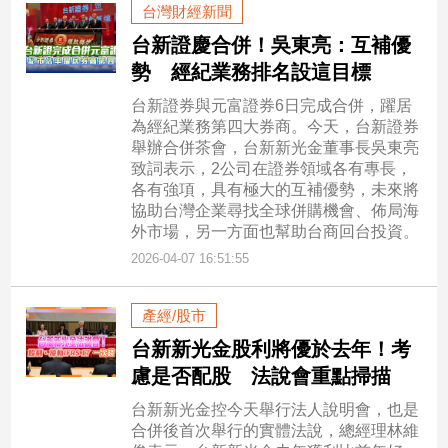
台灣財經新聞
台新證慶合併！吳東亮：互補優
勢 經紀業務排名設這目標
台新證券與元富證券6日完成合併，躍居
為經紀業務第四大券商。今天，台新證券
舉辦合併茶會，台新新光金董事長吳東亮
致詞表示，2公司在證券領域各有專長，
各有強項，具有極大的互補優勢，未來將
協助台灣企業尋找全球併購機會、佈局海
外市場，另一方面也幫助台商回台投資。
2026-04-07 16:51:55
產經/股市
台新新光金股利將優於去年！考
慮是否配股 法說會重點掃描
台新新光金控今天舉行法人說明會，也是
合併後首次舉行的實體法說，總經理林維