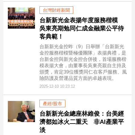
台灣財經新聞
台新新光金表揚年度服務楷模
吳東亮期勉同仁成金融業公平待
客典範！
台新新光金控昨（9）日舉辦「台新新光
金控服務楷模暨極優團隊」表揚典禮，是
台新金控與新光金控合併後，首場服務楷
模表揚大會，由董事長吳東亮親自主持及
頒獎，肯定39位獲獎同仁在客戶服務、風
險防護及營運品質方面的卓越表現。
2025-12-10 10:23:12
產經/股市
台新新光金總座林維俊：台美經
濟都如冰火二重天 非AI產業平
淡