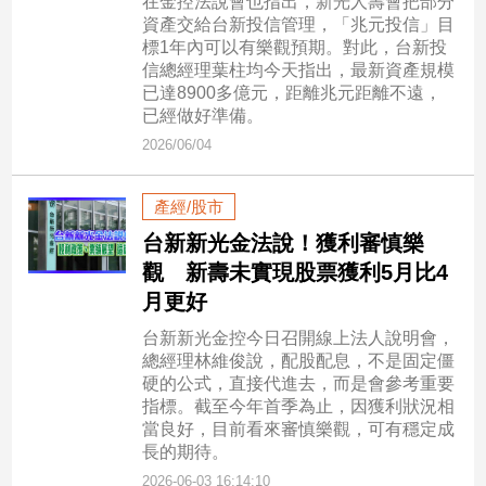
在金控法說會也指出，新光人壽會把部分
寵
資產交給台新投信管理，「兆元投信」目
物
標1年內可以有樂觀預期。對此，台新投
Pet
信總經理葉柱均今天指出，最新資產規模
已達8900多億元，距離兆元距離不遠，
已經做好準備。
影
2026/06/04
音
專
產經/股市
區
台新新光金法說！獲利審慎樂
觀 新壽未實現股票獲利5月比4
合
月更好
作
台新新光金控今日召開線上法人說明會，
媒
總經理林維俊說，配股配息，不是固定僵
體
硬的公式，直接代進去，而是會參考重要
指標。截至今年首季為止，因獲利狀況相
當良好，目前看來審慎樂觀，可有穩定成
投
長的期待。
稿
2026-06-03 16:14:10