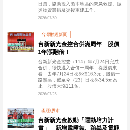
市
日圓，協助投入熊本地區的緊急救援、賑
災物資籌措及災後重建工作。
房
地
2026/07/30
產
台灣財經新聞
台新新光金控合併滿周年 股價
品
1年漲翻倍！
觀
點
台新新光金控去（114）年7月24日完成
政
合併，很快邁入合併一周年，從股價來
看，去年7月24日收盤價16.3元，股價一
治
路攀高，截至今（23）日收盤34.5元為
止，股價大漲111％。
政
治
2026/07/23
焦
點
產經/股市
品
台新新光金啟動「運動培力計
觀
點
畫」 新增霹靂舞、跆拳及電競