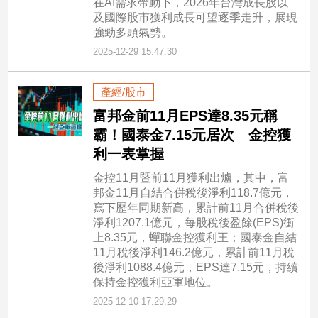
在AI需求帶動下，2026年台灣成長股以
及國際股市獲利成長可望逐季走升，展現
強勁多頭氣勢。
2025-12-29 15:47:30
產經/股市
富邦金前11月EPS達8.35元稱
霸！國泰金7.15元居次 金控獲
利一表掌握
金控11月暨前11月獲利出爐，其中，富
邦金11月自結合併稅後淨利118.7億元，
寫下歷年同期新高，累計前11月合併稅後
淨利1207.1億元，每股稅後盈餘(EPS)衝
上8.35元，蟬聯金控獲利王；國泰金自結
11月稅後淨利146.2億元，累計前11月稅
後淨利1088.4億元，EPS達7.15元，持續
保持金控獲利亞軍地位。
2025-12-10 17:29:29