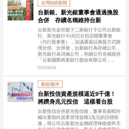
台灣財經新聞
子/
感
台新銀、新光銀董事會通過換股
情
合併 存續名稱維持台新
藝
台新新光金控旗下二家銀行子公司台新銀
術
行、新光銀行今(4)日分別召開董事會
／
（代行股東會），決議通過以換股方式辦
文
理合併。合併後，台新銀行為存續公司，
創
新光銀行為消滅公司，存續公司名稱維持
／
「台新國際商業銀行股份有限公司」。
電
2026/06/04
影
推
薦
產經/股市
科
台新投信資產規模逼近9千億！
技/
將躋身兆元投信 這樣看台股
遊
戲
台新投信合併新光投信後，董事長賴昭吟
運
喊出要朝向資產管理規模1兆元的目標前
動
進，母公司台新新光金總經理林維俊昨天