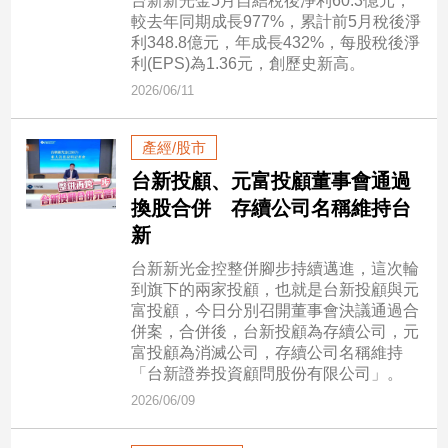
台新新光金5月自結稅後淨利60.3億元，
較去年同期成長977%，累計前5月稅後淨
建
利348.8億元，年成長432%，每股稅後淨
築/
利(EPS)為1.36元，創歷史新高。
室
內
2026/06/11
設
計
產經/股市
旅
台新投顧、元富投顧董事會通過
遊/
美
換股合併 存續公司名稱維持台
食
新
星
台新新光金控整併腳步持續邁進，這次輪
座/
到旗下的兩家投顧，也就是台新投顧與元
命
富投顧，今日分別召開董事會決議通過合
理
併案，合併後，台新投顧為存續公司，元
消
富投顧為消滅公司，存續公司名稱維持
費
「台新證券投資顧問股份有限公司」。
2026/06/09
健
康/
親