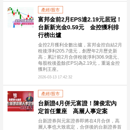
產經/股市
富邦金前2月EPS達2.19元居冠！
台新新光金0.59元 金控獲利排
行榜出爐
金控2月獲利全數出爐，富邦金控自結2月
稅後淨利205.7億元，創歷年2月歷史新
高；累計前2月合併稅後淨利306.9億元、
每股稅後盈餘(EPS)為2.19元，重返金控
獲利王座。
2026-03-13 17:42:32
產經/股市
台新證4月併元富證！陳俊宏內
定首任董座 高層人事定案
台新證券與元富證券即將在4月合併，高
層人事也大致底定，合併後的台新證券首