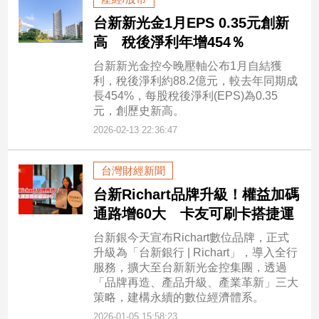
台新新光金1月EPS 0.35元創新
高 稅後淨利年增454％
台新新光金控今晚壓軸公布1月自結獲
利，稅後淨利約88.2億元，較去年同期成
長454%，每股稅後淨利(EPS)為0.35
元，創歷史新高。
2026-02-13 22:36:47
台灣財經新聞
台新Richart品牌升級！權益加碼
通路增60大 卡友可刷卡搭捷運
台新銀今天宣布Richart數位品牌，正式
升級為「台新銀行 | Richart」，導入全行
服務，擴大至台新新光金控集團，透過
「品牌再造、產品升級、產業革新」三大
策略，建構永續的數位經濟體系。
2026-01-05 15:58:23