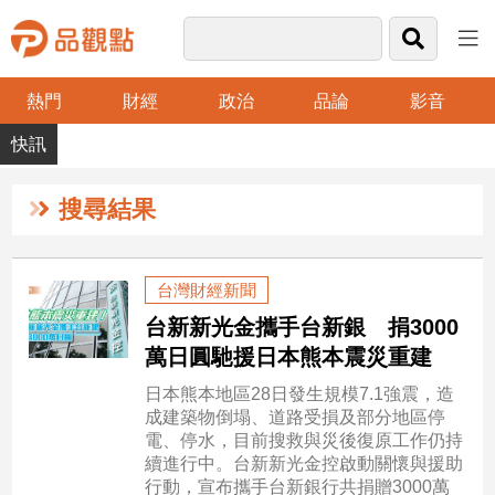
熱門
財經
政治
品論
影音
品
觀
點
財
搜尋結果
經
台
台灣財經新聞
灣
台新新光金攜手台新銀 捐3000
財
經
萬日圓馳援日本熊本震災重建
新
日本熊本地區28日發生規模7.1強震，造
聞
成建築物倒塌、道路受損及部分地區停
產
電、停水，目前搜救與災後復原工作仍持
經/
續進行中。台新新光金控啟動關懷與援助
股
行動，宣布攜手台新銀行共捐贈3000萬