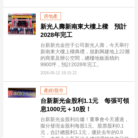
專
區
房地產
【我
新光人壽新南東大樓上樑 預計
的
2028年完工
觀
台新新光金控子公司新光人壽，今天舉行
點】
新南東大樓上樑典禮，規劃興建地上22層
的商業及辦公空間，總樓地板面積約
9900坪，預計2028年完工。
2026-05-12 19:15:22
產經/股市
台新新光金股利1.1元 每張可領
息1000元＋10股！
台新新光金股利出爐！董事會今天通過，
擬分發現金股利每股1元、股票股利0.1
元，合計總股利1.1元，優於去年的0.9