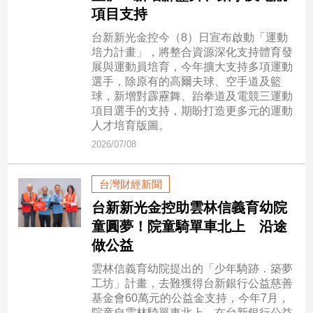
民
項目支持
調
台新新光金控今（8）日宣布啟動「運動
國
培力計畫」，將整合資源深化支持體育發
會
展與運動員培育，今年擴大支持多項運動
焦
選手，除原有的高爾夫球、空手道及籃
點
球，新增對霹靂舞、跆拳道及電競三運動
項目選手的支持，期盼打造更多元的運動
人才培育版圖。
觀
2026/07/08
點
台灣財經新聞
兩
岸/
台新新光金控助雲林信義育幼院
國
童圓夢！院童騎單車北上 沿途
際
做公益
社
雲林信義育幼院提出的「少年騎跡．築夢
會/
工坊」計畫，去難獲得台新銀行公益慈善
地
基金會60萬元的公益金支持，今年7月，
方
院童自雲林騎單車北上，在台新銀行公益