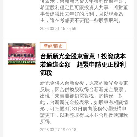
俊表示，台新新光金去年獲利比前年好，
希望股利穩定且可跟投資人共享，將對董
事會建議比去年好的股利，且以現金為
主，還在考慮要不要配一些股票股利。
2026-03-31 15:25:56
產經/股市
台新新光金股東留意！投資成本
若逾這金額 趕緊申請更正股利
節稅
新光金併入台新金後，原來的新光金股東
反映，因合併換股取得台新新光金股票，
出現「未賣股卻仍需報稅」的情形。對
此，台新新光金控表示，如股東有相關情
形，可把握3月31日前向股務代理機構申
請更正，以調整取得成本並合理反映課稅
所得。
2026-03-27 19:09:18