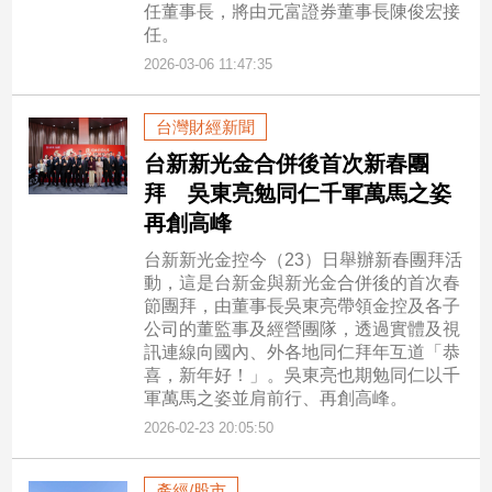
任董事長，將由元富證券董事長陳俊宏接
任。
2026-03-06 11:47:35
台灣財經新聞
台新新光金合併後首次新春團
拜 吳東亮勉同仁千軍萬馬之姿
再創高峰
台新新光金控今（23）日舉辦新春團拜活
動，這是台新金與新光金合併後的首次春
節團拜，由董事長吳東亮帶領金控及各子
公司的董監事及經營團隊，透過實體及視
訊連線向國內、外各地同仁拜年互道「恭
喜，新年好！」。吳東亮也期勉同仁以千
軍萬馬之姿並肩前行、再創高峰。
2026-02-23 20:05:50
產經/股市