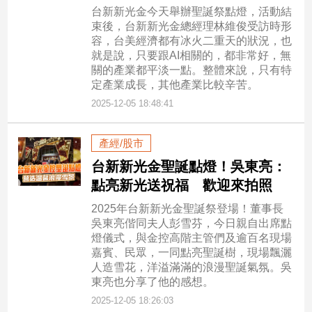
台新新光金今天舉辦聖誕祭點燈，活動結
束後，台新新光金總經理林維俊受訪時形
容，台美經濟都有冰火二重天的狀況，也
就是說，只要跟AI相關的，都非常好，無
關的產業都平淡一點。整體來說，只有特
定產業成長，其他產業比較辛苦。
2025-12-05 18:48:41
產經/股市
台新新光金聖誕點燈！吳東亮：
點亮新光送祝福 歡迎來拍照
2025年台新新光金聖誕祭登場！董事長
吳東亮偕同夫人彭雪芬，今日親自出席點
燈儀式，與金控高階主管們及逾百名現場
嘉賓、民眾，一同點亮聖誕樹，現場飄灑
人造雪花，洋溢滿滿的浪漫聖誕氣氛。吳
東亮也分享了他的感想。
2025-12-05 18:26:03