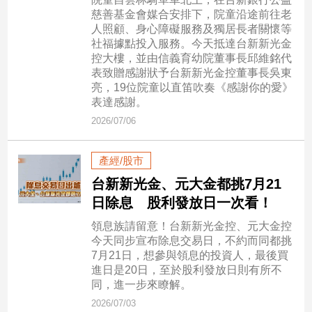
新
慈善基金會媒合安排下，院童沿途前往老
冠
人照顧、身心障礙服務及獨居長者關懷等
病
社福據點投入服務。今天抵達台新新光金
毒
控大樓，並由信義育幼院董事長邱維銘代
專
表致贈感謝狀予台新新光金控董事長吳東
區
亮，19位院童以直笛吹奏《感謝你的愛》
表達感謝。
2026/07/06
南
台
產經/股市
灣
台新新光金、元大金都挑7月21
觀
日除息 股利發放日一次看！
點
領息族請留意！台新新光金控、元大金控
南
今天同步宣布除息交易日，不約而同都挑
台
7月21日，想參與領息的投資人，最後買
灣
進日是20日，至於股利發放日則有所不
觀
同，進一步來瞭解。
點
2026/07/03