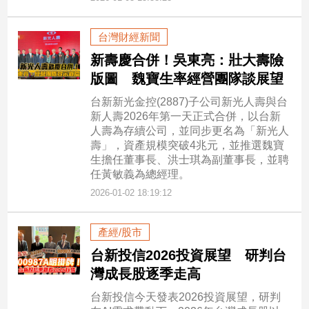
台灣財經新聞
新壽慶合併！吳東亮：壯大壽險
版圖 魏寶生率經營團隊談展望
台新新光金控(2887)子公司新光人壽與台
新人壽2026年第一天正式合併，以台新
人壽為存續公司，並同步更名為「新光人
壽」，資產規模突破4兆元，並推選魏寶
生擔任董事長、洪士琪為副董事長，並聘
任黃敏義為總經理。
2026-01-02 18:19:12
產經/股市
台新投信2026投資展望 研判台
灣成長股逐季走高
台新投信今天發表2026投資展望，研判