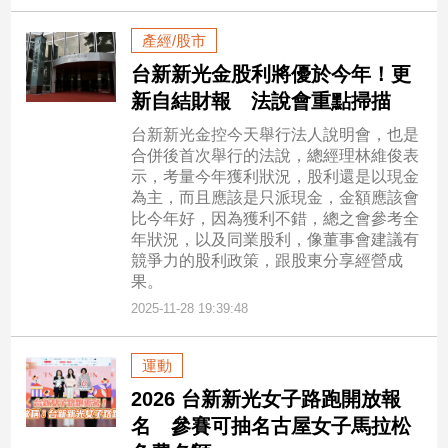
產經/股市
台新新光金股利將優於今年！更
新自結財報 法說會重點掃描
台新新光金控今天舉行法人說明會，也是
合併後首次舉行的法說，總經理林維俊表
示，考量今年獲利狀況，股利還是以現金
為主，而且應該是只派現金，金額應該會
比今年好，因為獲利不錯，總之會參考全
年狀況，以及同業股利，像董事會建議有
競爭力的股利政策，跟股東分享經營成
果。
2025-11-28 19:39:48
運動
2026 台新新光女子路跑開放報
名 參賽可抽名古屋女子馬拉松