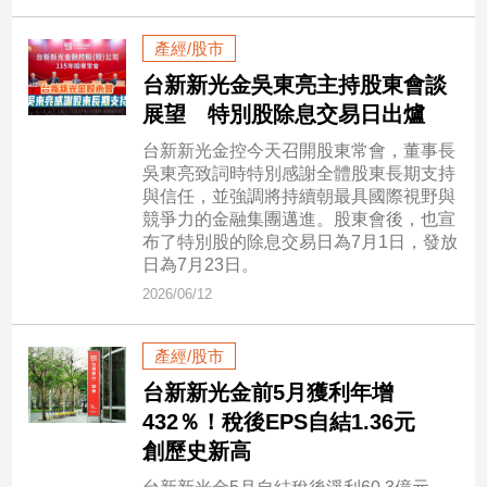
產經/股市
娛
樂
台新新光金吳東亮主持股東會談
展望 特別股除息交易日出爐
娛
台新新光金控今天召開股東常會，董事長
樂
吳東亮致詞時特別感謝全體股東長期支持
星
與信任，並強調將持續朝最具國際視野與
聞
競爭力的金融集團邁進。股東會後，也宣
流
布了特別股的除息交易日為7月1日，發放
行/
日為7月23日。
時
2026/06/12
尚
追
產經/股市
星
台新新光金前5月獲利年增
432％！稅後EPS自結1.36元
生
創歷史新高
活