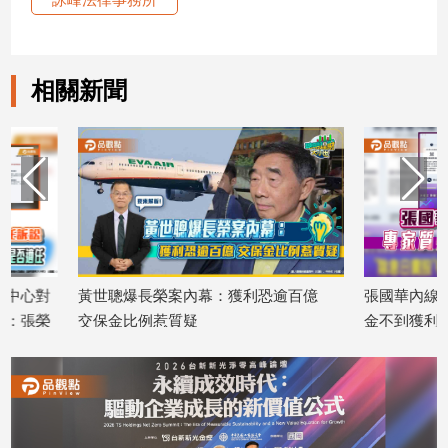
相關新聞
黃世聰爆長榮案內幕：獲利恐逾百億
張國華內線交易交保1.
交保金比例惹質疑
金不到獲利零頭 能擋
2026/07/15
2026/07/15