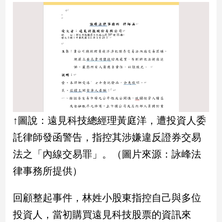
民
調
國
會
焦
點
觀
點
↑圖說：遠見科技總經理黃庭洋，遭投資人委
兩
託律師發函警告，指控其涉嫌違反證券交易
岸/
法之「內線交易罪」。（圖片來源：詠峰法
國
際
律事務所提供）
社
會/
回顧整起事件，林姓小股東指控自己與多位
地
方
投資人，當初購買遠見科技股票的資訊來