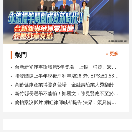
» 更多
熱門
台新新光淨零論壇第5年登場 上銀、強茂、宏碁、金寶經驗分享！
聯發國際上半年稅後淨利年增26.3% EPS達1.53元 下半年茶飲與餐食齊發 營運可望逐季上升
高齡健康產業博覽會登場 金融壽險業大秀樂齡金融服務！
新竹縣長選舉不能輸！鄭麗文：陳見賢應不至於親痛仇快
偷拍案沒影片 網紅律師喊都提告 法界：須具備侵權要件