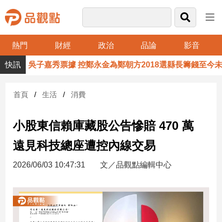
熱門
財經
政治
品論
影音
品
0萬！吳子嘉秀票據 控鄭永金為鄭朝方2018選縣長籌錢至今未還
觀
點
財
首頁
生活
消費
經
小股東信賴庫藏股公告慘賠 470 萬
台
灣
遠見科技總座遭控內線交易
財
經
2026/06/03 10:47:31
文／品觀點編輯中心
新
聞
產
經/
股