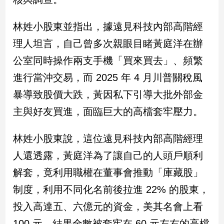
建
築/
林姓小股東並指出，據遠見科技內部高階經
室
理人坦言，自己曾多次親眼目睹黃庭洋在辦
內
設
公室同時操作兩支手機「買來買去」、頻繁
計
進行當沖交易，而 2025 年 4 月川普關稅風
旅
遊/
暴導致股價大跌，黃因私下引導大批外部金
美
主與好友買進，面臨巨大的高檔套牢壓力。
食
星
林姓小股東說，這位遠見科技內部高階經理
座/
命
人還透露，黃庭洋為了讓自己的人頭戶順利
理
解套，竟利用職權在董事會推動「庫藏股」
消
費
制度，利用不同化名前後拉進 22% 的股東，
健
投入高達五、六億元的資金，美其名會上看
康/
親
100 元，結果全數被套牢在 60 元左右的高檔