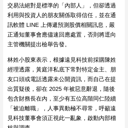
交易法絕對是標準的「內部人」，但卻透過
娛
利用與投資人的朋友關係取得信任，並在通
樂
訊軟體 LINE 上傳遞預測股價相關訊息，嚴
正通知董事會應儘速回應處置，否則將逕向
娛
樂
主管機關提出檢舉告發。
星
聞
林姓小股東表示，根據遠見科技前採購陳姓
流
行/
經理透露，黃庭洋私底下常對特定金主、朋
時
友口頭或電話透露未公開資訊，而自己在提
尚
追
出質疑後，卻在 2025 年被惡意辭退，隨後
星
包含財務長在內，至少有五位高階同仁陸續
「被迫離職」，人事異動極不尋常，呼籲遠
生
見科技董事會須正視此一亂象，啟動內部稽
活
核與調查。