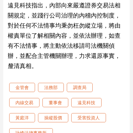
遠見科技指出，內部向來嚴遵證券交易法相
專
區
關規定，並踐行公司治理的內稽內控制度，
【我
對於任何不法情事均秉勿枉勿縱立場，將由
的
權責單位了解相關內容，並依法辦理，如查
觀
點】
有不法情事，將主動依法移請司法機關偵
辦，並配合主管機關辦理，力求還原事實，
釐清真相。
金管會
法務部
調查局
內線交易
董事會
遠見科技
黃庭洋
操縱股價
受害投資人
詠峰法律事務所