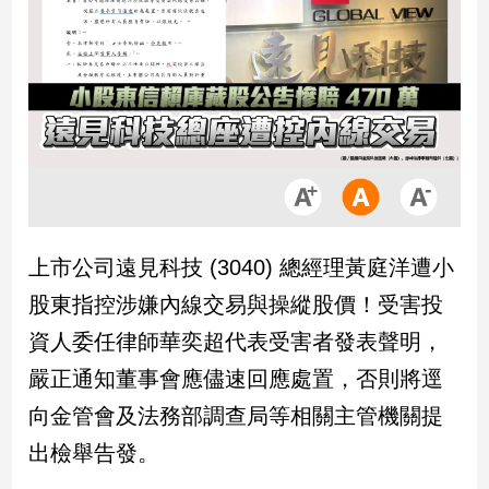
市
房
地
產
品
觀
點
政
上市公司遠見科技 (3040) 總經理黃庭洋遭小
治
股東指控涉嫌內線交易與操縱股價！受害投
政
資人委任律師華奕超代表受害者發表聲明，
治
嚴正通知董事會應儘速回應處置，否則將逕
焦
點
向金管會及法務部調查局等相關主管機關提
品
出檢舉告發。
觀
點