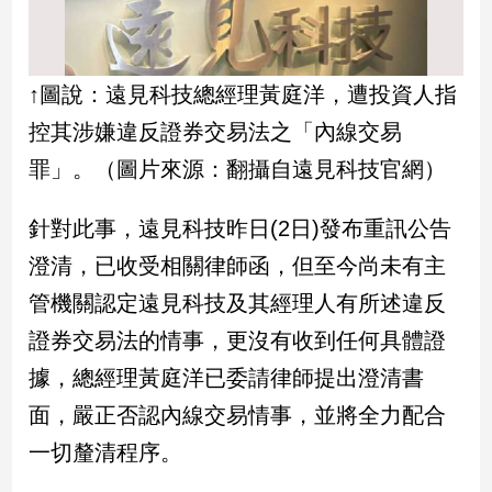
寵
物
Pet
↑圖說：遠見科技總經理黃庭洋，遭投資人指
控其涉嫌違反證券交易法之「內線交易
影
音
罪」。（圖片來源：翻攝自遠見科技官網）
專
區
針對此事，遠見科技昨日(2日)發布重訊公告
澄清，已收受相關律師函，但至今尚未有主
合
管機關認定遠見科技及其經理人有所述違反
作
證券交易法的情事，更沒有收到任何具體證
媒
據，總經理黃庭洋已委請律師提出澄清書
體
面，嚴正否認內線交易情事，並將全力配合
一切釐清程序。
投
稿