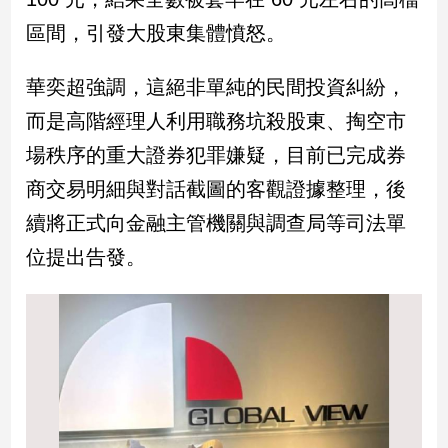
子/
區間，引發大股東集體憤怒。
感
情
華奕超強調，這絕非單純的民間投資糾紛，
藝
術
而是高階經理人利用職務坑殺股東、掏空市
／
場秩序的重大證券犯罪嫌疑，目前已完成券
文
創
商交易明細與對話截圖的客觀證據整理，後
／
電
續將正式向金融主管機關與調查局等司法單
影
位提出告發。
推
薦
科
技/
遊
戲
運
動