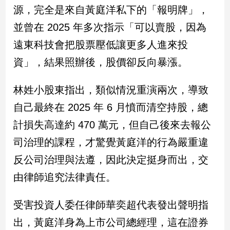
新
源，完全是來自黃庭洋私下的「報明牌」，
冠
並曾在 2025 年多次指示「可以賣股，因為
病
毒
遠東科技會把股票壓低讓更多人進來投
專
區
資」，結果照辦後，股價卻反向暴漲。
林姓小股東指出，類似情況重演兩次，導致
南
自己最終在 2025 年 6 月憤而清空持股，總
台
計損失高達約 470 萬元，但自己後來去報公
灣
觀
司治理的課程，才驚覺黃庭洋的行為嚴重違
點
反公司治理與法遵，因此決定挺身而出，交
南
由律師追究法律責任。
台
灣
受害投資人委任律師華奕超代表發出聲明指
觀
點
出，黃庭洋身為上市公司總經理，這在證券