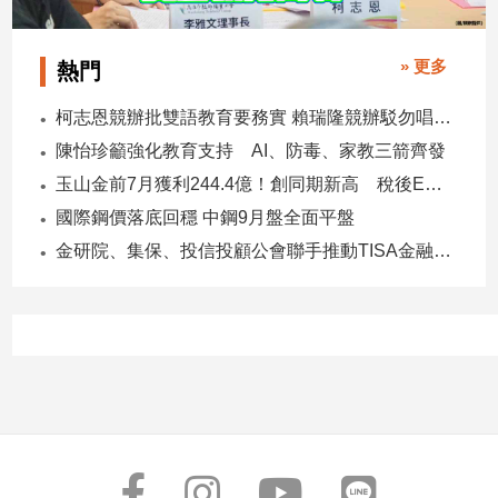
子/
感
» 更多
情
熱門
藝
柯志恩競辦批雙語教育要務實 賴瑞隆競辦駁勿唱衰高雄
術
／
陳怡珍籲強化教育支持 AI、防毒、家教三箭齊發
文
玉山金前7月獲利244.4億！創同期新高 稅後EPS自結1.51元
創
國際鋼價落底回穩 中鋼9月盤全面平盤
／
電
金研院、集保、投信投顧公會聯手推動TISA金融教育 將辦150場宣講
影
推
薦
科
技/
遊
戲
運
動