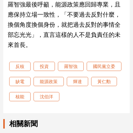
羅智強最後呼籲，能源政策應回歸專業，且
應保持立場一致性，「不要過去反對什麼，
娛
樂
換個角度換個身份，就把過去反對的事情全
部忘光光」，直言這樣的人不是負責任的未
娛
樂
來首長。
星
聞
流
反核
投資
羅智強
國民黨立委
行/
時
缺電
能源政策
輝達
黃仁勳
尚
追
核能
沈伯洋
星
生
相關新聞
活