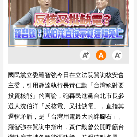
市
房
地
產
品
觀
點
政
國民黨立委羅智強今日在立法院質詢核安會
治
主委，引用輝達執行長黃仁勳「台灣絕對要
政
投資核能」的言論，砲轟民進黨台北市長參
治
選人沈伯洋「反核電、又批缺電」，直指其
焦
點
邏輯矛盾，是「台灣用電最大的絆腳石」。
品
羅智強在質詢中指出，黃仁勳曾公開呼籲台
觀
點