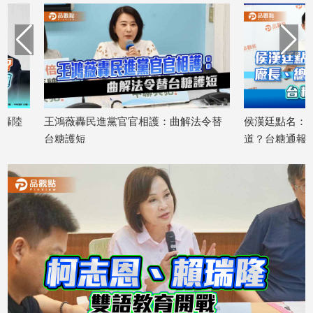
建
築/
室
內
設
計
旅
王鴻薇轟民進黨官官相護：曲解法令替
侯漢廷點名：廠長、
遊/
台糖護短
道？台糖通報鏈遭起
美
2026/08/04
2026/08/03
食
星
座/
命
理
消
費
健
康/
親