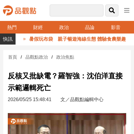
熱門
財經
政治
品論
影音
品
暑假玩布袋 親子暢遊海線生態 體驗食農樂趣
觀
點
財
首頁
品觀點政治
政治焦點
經
反核又批缺電？羅智強：沈伯洋直接
台
灣
示範邏輯死亡
財
經
2026/05/25 15:48:41
文／品觀點編輯中心
新
聞
產
經/
股