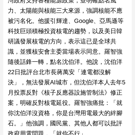
灣政府支持各種能源政策，並明確點名風
民
力、太陽能與核能三大來源，強調核能不應
調
國
被污名化。他援引輝達、Google、亞馬遜等
會
科技巨頭積極投資核電的趨勢，以及美日韓
焦
點
研議發展核電的方向，表示這已是全球共
識，並獲核安會主委當場表示同意。羅智強
觀
隨後話鋒一轉，點名沈伯洋。他說，沈伯洋
點
22日批評台北市長蔣萬安「連電都沒解
決」，無法發展AI城市，但沈伯洋本人去年5
兩
岸/
月投票反對《核子反應器設施管制法》修正
國
際
案，明確反對核電延役。羅智強痛批：「就
社
你沈伯洋沒資格，你是台灣用電最大的絆腳
會/
石。」他強調，國民黨、其他人都可以批評
地
方
政府用電問題，「就你不行」。