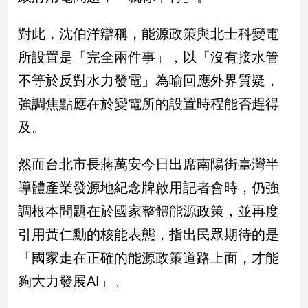
新
冠
對此，沈伯洋辯稱，能源政策與北士科變電
病
毒
所設置是「完全兩件事」，以「沒有接水管
專
不等於反對水力發電」為喻回應外界質疑，
區
強調焦點應在於變電所的設置時程能否趕得
及。
南
台
然而台北市長蔣萬安今日出席南陽街臺灣半
灣
觀
導體產業發源地紀念牌啟用記者會時，仍強
點
調根本問題在於國家整體能源政策，並再度
引用黃仁勳的核能表態，指出民眾期待的是
南
台
「國家走在正確的能源政策道路上面，才能
灣
觀
夠大力發展AI」。
點